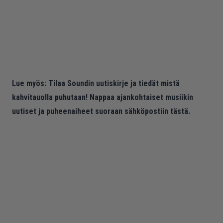
Lue myös:
Tilaa Soundin uutiskirje ja tiedät mistä
kahvitauolla puhutaan! Nappaa ajankohtaiset musiikin
uutiset ja puheenaiheet suoraan sähköpostiin tästä.