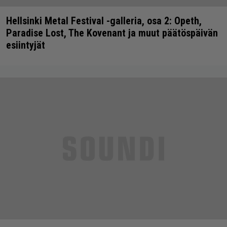
Hellsinki Metal Festival -galleria, osa 2: Opeth,
Paradise Lost, The Kovenant ja muut päätöspäivän
esiintyjät