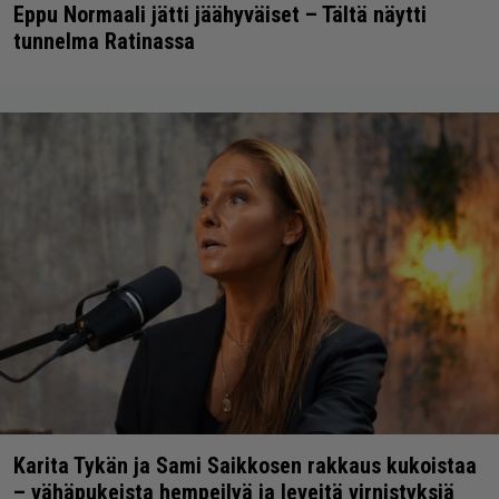
Eppu Normaali jätti jäähyväiset – Tältä näytti
tunnelma Ratinassa
Karita Tykän ja Sami Saikkosen rakkaus kukoistaa
– vähäpukeista hempeilyä ja leveitä virnistyksiä