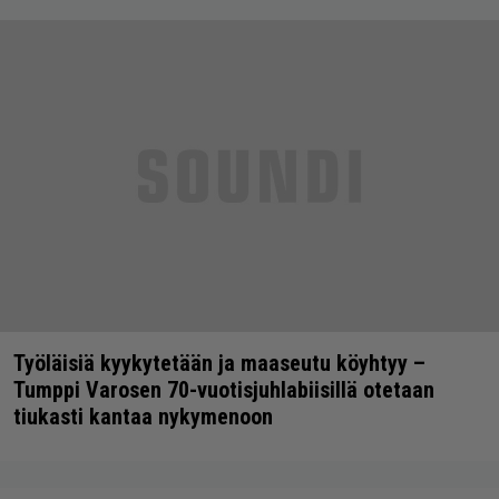
Työläisiä kyykytetään ja maaseutu köyhtyy –
Tumppi Varosen 70-vuotisjuhlabiisillä otetaan
tiukasti kantaa nykymenoon