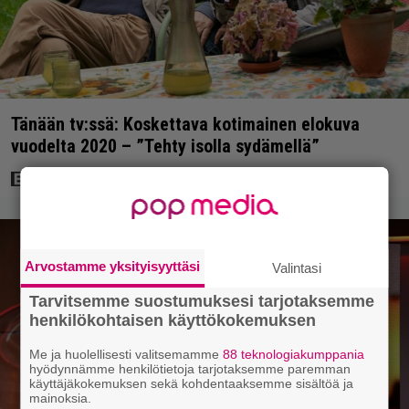
Tänään tv:ssä: Koskettava kotimainen elokuva
vuodelta 2020 – ”Tehty isolla sydämellä”
Arvostamme yksityisyyttäsi
Valintasi
Tarvitsemme suostumuksesi tarjotaksemme
henkilökohtaisen käyttökokemuksen
Me ja huolellisesti valitsemamme
88 teknologiakumppania
hyödynnämme henkilötietoja tarjotaksemme paremman
käyttäjäkokemuksen sekä kohdentaaksemme sisältöä ja
mainoksia.