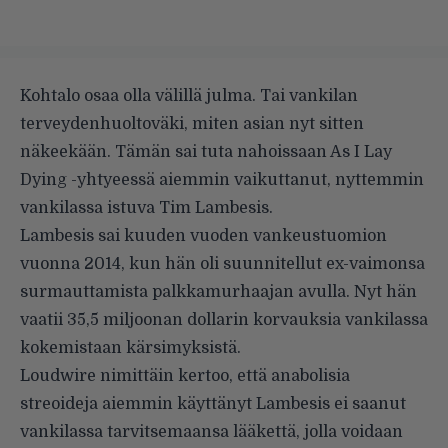
Kohtalo osaa olla välillä julma. Tai vankilan
terveydenhuoltoväki, miten asian nyt sitten
näkeekään. Tämän sai tuta nahoissaan As I Lay
Dying -yhtyeessä aiemmin vaikuttanut, nyttemmin
vankilassa istuva Tim Lambesis.
Lambesis sai kuuden vuoden vankeustuomion
vuonna 2014, kun hän oli suunnitellut ex-vaimonsa
surmauttamista palkkamurhaajan avulla. Nyt hän
vaatii 35,5 miljoonan dollarin korvauksia vankilassa
kokemistaan kärsimyksistä.
Loudwire
nimittäin kertoo, että anabolisia
streoideja aiemmin käyttänyt Lambesis ei saanut
vankilassa tarvitsemaansa lääkettä, jolla voidaan