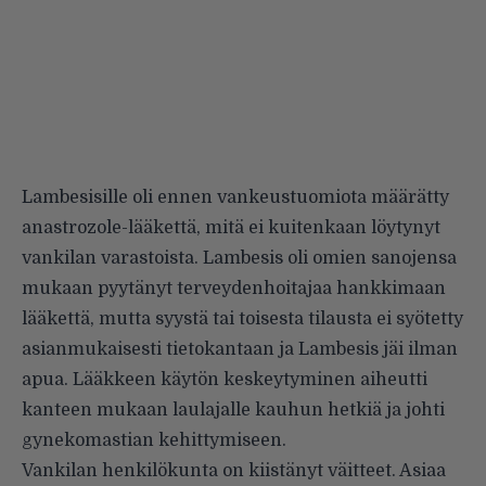
Lambesisille oli ennen vankeustuomiota määrätty
anastrozole-lääkettä, mitä ei kuitenkaan löytynyt
vankilan varastoista. Lambesis oli omien sanojensa
mukaan pyytänyt terveydenhoitajaa hankkimaan
lääkettä, mutta syystä tai toisesta tilausta ei syötetty
asianmukaisesti tietokantaan ja Lambesis jäi ilman
apua. Lääkkeen käytön keskeytyminen aiheutti
kanteen mukaan laulajalle kauhun hetkiä ja johti
gynekomastian kehittymiseen.
Vankilan henkilökunta on kiistänyt väitteet. Asiaa