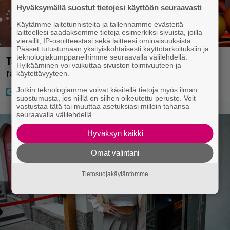
Hyväksymällä suostut tietojesi käyttöön seuraavasti
Käytämme laitetunnisteita ja tallennamme evästeitä
laitteellesi saadaksemme tietoja esimerkiksi sivuista, joilla
vierailit, IP-osoitteestasi sekä laitteesi ominaisuuksista.
Pääset tutustumaan yksityiskohtaisesti käyttötarkoituksiin ja
teknologiakumppaneihimme seuraavalla välilehdellä.
Täällä pelattiin lauantain Loton ja Jokerin isot
Hylkääminen voi vaikuttaa sivuston toimivuuteen ja
rahat – Tokmannilla, ABC:lla, netissä…
käytettävyyteen.
Jotkin teknologiamme voivat käsitellä tietoja myös ilman
suostumusta, jos niillä on siihen oikeutettu peruste. Voit
vastustaa tätä tai muuttaa asetuksiasi milloin tahansa
seuraavalla välilehdellä.
Hyväksyn kaikki
Omat valintani
Tietosuojakäytäntömme