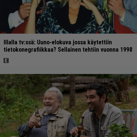
Illalla tv:ssä: Uuno-elokuva jossa käytettiin
tietokonegrafiikkaa? Sellainen tehtiin vuonna 1998