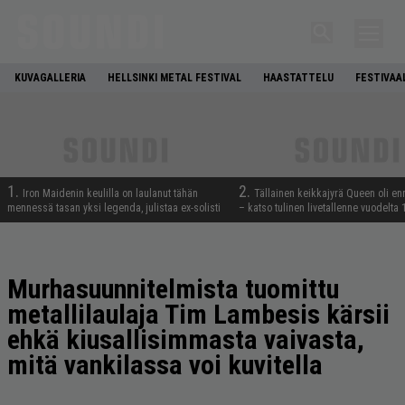
KUVAGALLERIA
HELLSINKI METAL FESTIVAL
HAASTATTELU
FESTIVAA
1.
2.
Iron Maidenin keulilla on laulanut tähän
Tällainen keikkajyrä Queen oli e
mennessä tasan yksi legenda, julistaa ex-solisti
– katso tulinen livetallenne vuodelta
Murhasuunnitelmista tuomittu
metallilaulaja Tim Lambesis kärsii
ehkä kiusallisimmasta vaivasta,
mitä vankilassa voi kuvitella