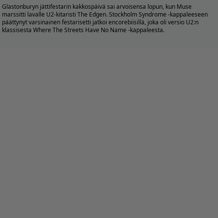
Glastonburyn jättifestarin kakkospäivä sai arvoisensa lopun, kun
Muse
marssitti lavalle U2-kitaristi The Edgen. Stockholm Syndrome -kappaleeseen
päättynyt varsinainen festarisetti jatkoi encorebiisillä, joka oli versio U2:n
klassisesta Where The Streets Have No Name -kappaleesta.