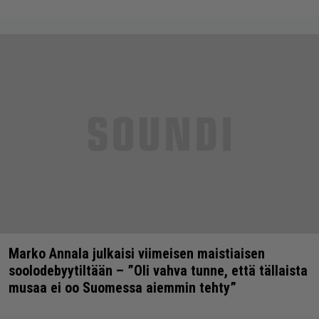
Marko Annala julkaisi viimeisen maistiaisen
soolodebyytiltään – ”Oli vahva tunne, että tällaista
musaa ei oo Suomessa aiemmin tehty”