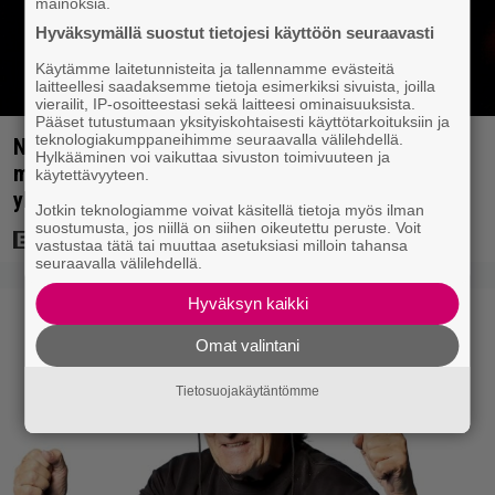
mainoksia.
Hyväksymällä suostut tietojesi käyttöön seuraavasti
Käytämme laitetunnisteita ja tallennamme evästeitä
laitteellesi saadaksemme tietoja esimerkiksi sivuista, joilla
vierailit, IP-osoitteestasi sekä laitteesi ominaisuuksista.
Pääset tutustumaan yksityiskohtaisesti käyttötarkoituksiin ja
teknologiakumppaneihimme seuraavalla välilehdellä.
Nyt Netflixissä: Christopher Nolanin viiden tähden
Hylkääminen voi vaikuttaa sivuston toimivuuteen ja
mysteerileffa – ”Huikean hienosti kirjoitettu
käytettävyyteen.
yllätyskäänteiden sarja”
Jotkin teknologiamme voivat käsitellä tietoja myös ilman
suostumusta, jos niillä on siihen oikeutettu peruste. Voit
vastustaa tätä tai muuttaa asetuksiasi milloin tahansa
seuraavalla välilehdellä.
Hyväksyn kaikki
Omat valintani
Tietosuojakäytäntömme