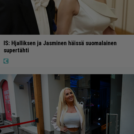
IS: Hjalliksen ja Jasminen häissä suomalainen
supertähti