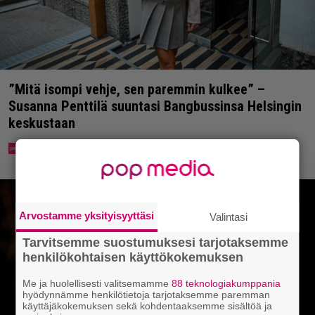
”Mitä isompi vehje, sen paremmin kulkee” –
Susanna Penttilä suuntasi Bangbussinsa Helsingin
keskustaan
Arvostamme yksityisyyttäsi
Valintasi
Tarvitsemme suostumuksesi tarjotaksemme
henkilökohtaisen käyttökokemuksen
Me ja huolellisesti valitsemamme
88 teknologiakumppania
hyödynnämme henkilötietoja tarjotaksemme paremman
käyttäjäkokemuksen sekä kohdentaaksemme sisältöä ja