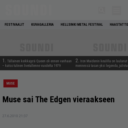
FESTIVAALIT
KUVAGALLERIA
HELLSINKI METAL FESTIVAL
HAASTATTE
1.
2.
Tällainen keikkajyrä Queen oli ennen vanhaan
Iron Maidenin keulilla on laulanut
– katso tulinen livetallenne vuodelta 1979
mennessä tasan yksi legenda, julistaa
MUSE
Muse sai The Edgen vieraakseen
27.6.2010 21:37