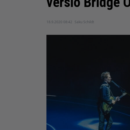
versio Bridge O
18.9.2020 08:42
Saku Schildt