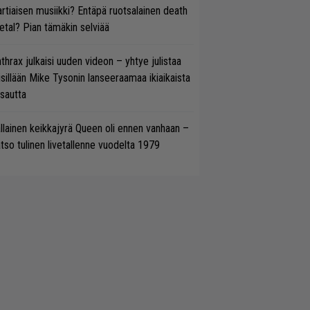
rtiaisen musiikki? Entäpä ruotsalainen death
tal? Pian tämäkin selviää
thrax julkaisi uuden videon – yhtye julistaa
isillään Mike Tysonin lanseeraamaa ikiaikaista
isautta
llainen keikkajyrä Queen oli ennen vanhaan –
tso tulinen livetallenne vuodelta 1979