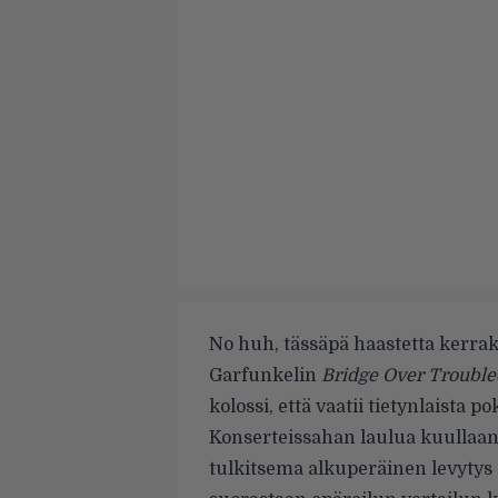
No huh, tässäpä haastetta kerrak
Garfunkelin
Bridge Over Trouble
kolossi, että vaatii tietynlaista p
Konserteissahan laulua kuullaan
tulkitsema alkuperäinen levytys o