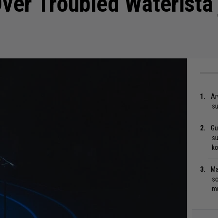
ver Troubled Waterista 
Ar
su
Gu
su
ko
Ma
so
mu