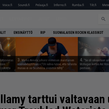
Voice.fi
Soundi.fi
Pelaaja.fi
Inferno.fi
Rumba.fi
Tilt.fi
Metel
ET
LEVYARVIOT
JUTUT
LEHTI
ALIT
ENSINÄYTTÖ
RIP
SUOMALAISEN ROCKIN KLASSIKOT
3.
4.
llätysvieras
Marko Annala julkaisi viimeisen maistiaisen
”Se oli oikeastaan ai
 näin
soolodebyytiltään – ”Oli vahva tunne, että tällaista
McKagan kertoo Axl Rose
assikosta
musaa ei oo Suomessa aiemmin tehty”
pestiään
lamy tarttui valtavaan 