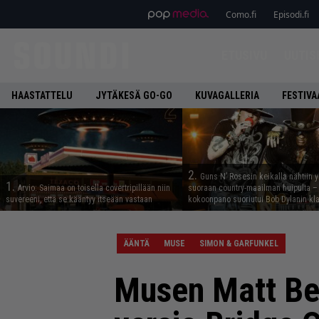
Como.fi
Episodi.fi
ETUSIVU
UUTIS
HAASTATTELU
JYTÄKESÄ GO-GO
KUVAGALLERIA
FESTIVA
2.
Guns N’ Rosesin keikalla nähtiin y
1.
Arvio: Saimaa on toisella covertripillään niin
suoraan country-maailman huipulta –
suvereeni, että se kääntyy itseään vastaan
kokoonpano suoriutui Bob Dylanin kl
ÄÄNTÄ
MUSE
SIMON & GARFUNKEL
Musen Matt Bel