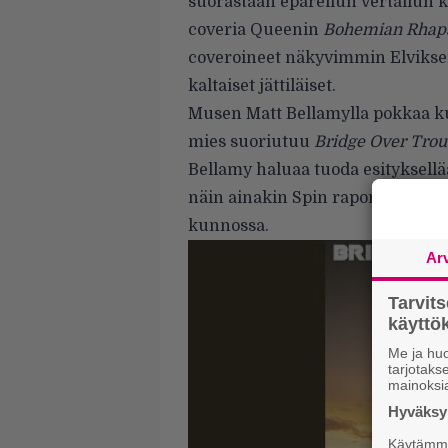
suorastaan epäreilun vertailun k
coveria Queenin
Bohemian Rhap
coveroineet näkyvimmin Elvikse
kaltaiset jättiläiset.
Musen Matt Bellamylla pokkaa kui
mies suoriutuu
Bridge Over Trou
Bellamy haluaa tuoda esityksell
näin ainakin
Spin raportoi
herran
kunnossa.
Ar
Tarvit
käytt
Me ja huo
tarjotak
mainoksi
Hyväksym
Käytämme 