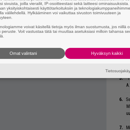
su
i sivuista, joilla vierailit, IP-osoitteestasi sekä laitteesi ominaisuuksista
ko
an yksityiskohtaisesti käyttötarkoituksiin ja teknologiakumppaneihimm
la välilehdellä. Hylkääminen voi vaikuttaa sivuston toimivuuteen ja
yyteen.
Ma
knologiamme voivat käsitellä tietoja myös ilman suostumusta, jos niillä o
so
u peruste. Voit vastustaa tätä tai muuttaa asetuksiasi milloin tahansa se
tä
lä.
 tiedät mistä kahvitauolla puhutaan! Nappaa
”S
Omat valintani
Hyväksyn kaikki
M
eenaiheet suoraan sähköpostiin tästä.
A
Tietosuojak
”T
A.
Se
Ma
uu
Mi