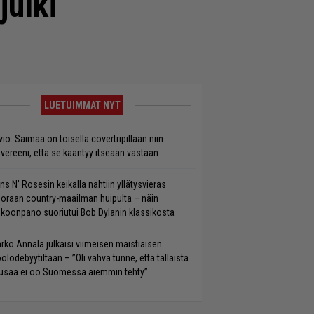
julki
LUETUIMMAT NYT
vio: Saimaa on toisella covertripillään niin
vereeni, että se kääntyy itseään vastaan
ns N’ Rosesin keikalla nähtiin yllätysvieras
oraan country-maailman huipulta – näin
koonpano suoriutui Bob Dylanin klassikosta
rko Annala julkaisi viimeisen maistiaisen
olodebyytiltään – ”Oli vahva tunne, että tällaista
saa ei oo Suomessa aiemmin tehty”