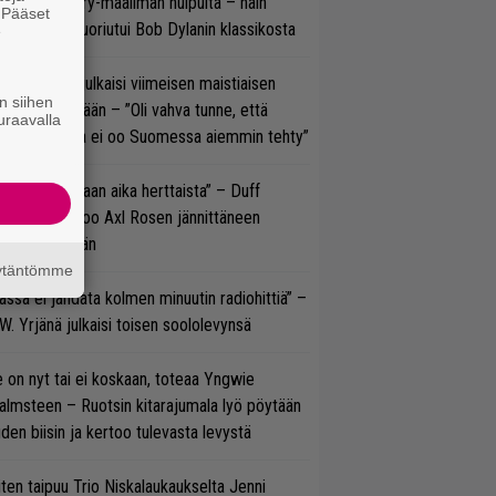
oraan country-maailman huipulta – näin
. Pääset
koonpano suoriutui Bob Dylanin klassikosta
e
rko Annala julkaisi viimeisen maistiaisen
n siihen
olodebyytiltään – ”Oli vahva tunne, että
uraavalla
llaista musaa ei oo Suomessa aiemmin tehty”
e oli oikeastaan aika herttaista” – Duff
cKagan kertoo Axl Rosen jännittäneen
C/DC-pestiään
äytäntömme
ässä ei jahdata kolmen minuutin radiohittiä” –
W. Yrjänä julkaisi toisen soololevynsä
 on nyt tai ei koskaan, toteaa Yngwie
lmsteen – Ruotsin kitarajumala lyö pöytään
den biisin ja kertoo tulevasta levystä
ten taipuu Trio Niskalaukaukselta Jenni