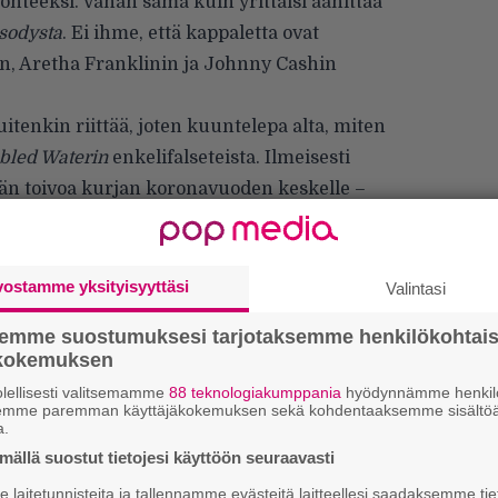
ohteeksi. Vähän sama kuin yrittäisi äänittää
sodysta
. Ei ihme, että kappaletta ovat
n, Aretha Franklinin ja Johnny Cashin
tenkin riittää, joten kuuntelepa alta, miten
bled Waterin
enkelifalseteista. Ilmeisesti
ään toivoa kurjan koronavuoden keskelle –
 maininneen. Tarkoitusperät ovat siis
vostamme yksityisyyttäsi
Valintasi
semme suostumuksesi tarjotaksemme henkilökohtai
ökokemuksen
Ar
lellisesti valitsemamme
88 teknologiakumppania
hyödynnämme henkilö
semme paremman käyttäjäkokemuksen sekä kohdentaaksemme sisältöä
su
a.
ällä suostut tietojesi käyttöön seuraavasti
Gu
laitetunnisteita ja tallennamme evästeitä laitteellesi saadaksemme tie