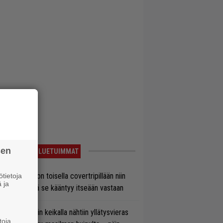
sen
LUETUIMMAT
vio: Saimaa on toisella covertripillään niin
tietoja
 ja
vereeni, että se kääntyy itseään vastaan
ns N’ Rosesin keikalla nähtiin yllätysvieras
toja