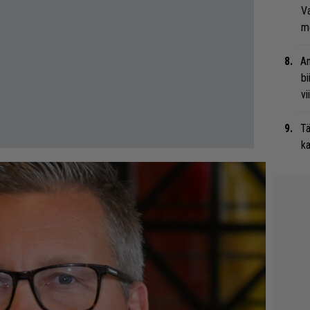
Va
me
An
bi
vi
Tä
ka