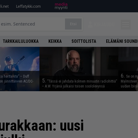
i.net
Leffatykki.com
Etsi
KIRJAUDU
TARKKAILULUOKKA
KEIKKA
SOITTOLISTA
ELÄMÄNI SOUND
6.
ka herttaista” – Duff
Se on n
5.
n jännittäneen AC/DC-
”Tässä ei jahdata kolmen minuutin radiohittiä”
Malmsteen 
– A.W. Yrjänä julkaisi toisen soololevynsä
uuden biisi
urakkaan: uusi