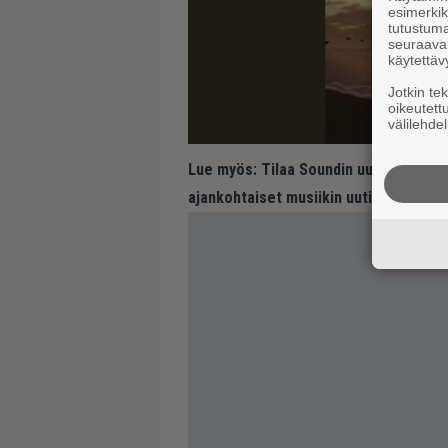
esimerkiks
tutustuma
seuraaval
käytettäv
Jotkin te
oikeutett
välilehdel
Lue myös:
Tilaa Soundin uutiskirje ja
ajankohtaiset musiikin uutiset ja puh