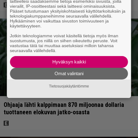
laitteellesi saadaksemme tietoja esimerkiksi sivuista, joilla
vierailit, IP-osoitteestasi sekä laitteesi ominaisuuksista.
Pääset tutustumaan yksityiskohtaisesti käyttötarkoituksiin ja
teknologiakumppaneihimme seuraavalla välilehdellä.
Hylkääminen voi vaikuttaa sivuston toimivuuteen ja
käytettävyyteen.
Jotkin teknologiamme voivat käsitellä tietoja myös ilman
suostumusta, jos niillä on siihen oikeutettu peruste. Voit
vastustaa tätä tai muuttaa asetuksiasi milloin tahansa
seuraavalla välilehdellä.
Hyväksyn kaikki
Omat valintani
Tietosuojakäytäntömme
Ohjaaja lähti kalppimaan 870 miljoonaa dollaria
tuottaneen elokuvan jatko-osasta