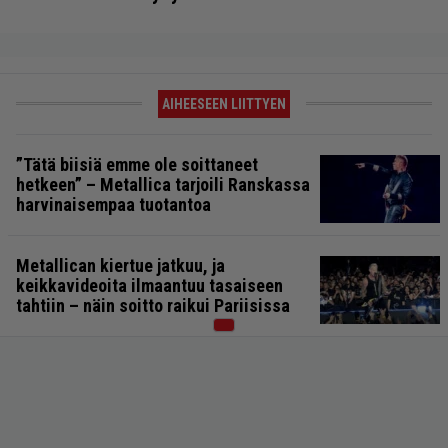
AIHEESEEN LIITTYEN
”Tätä biisiä emme ole soittaneet
hetkeen” – Metallica tarjoili Ranskassa
harvinaisempaa tuotantoa
Metallican kiertue jatkuu, ja
keikkavideoita ilmaantuu tasaiseen
tahtiin – näin soitto raikui Pariisissa