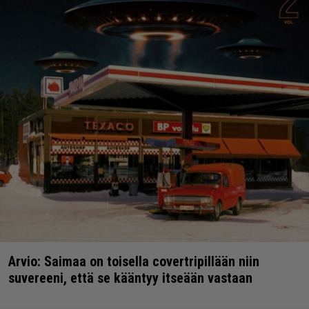
Arvio: Saimaa on toisella covertripillään niin
suvereeni, että se kääntyy itseään vastaan