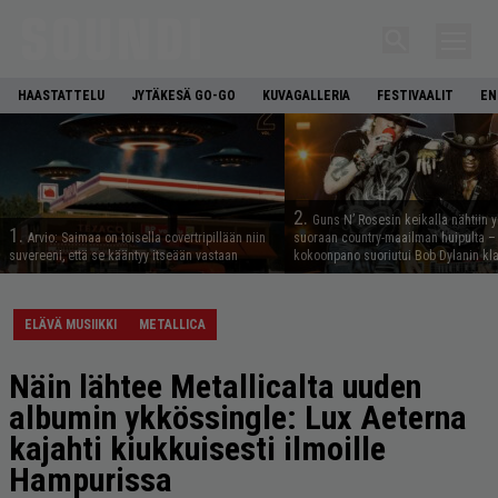
HAASTATTELU
JYTÄKESÄ GO-GO
KUVAGALLERIA
FESTIVAALIT
EN
2.
Guns N’ Rosesin keikalla nähtiin y
1.
Arvio: Saimaa on toisella covertripillään niin
suoraan country-maailman huipulta –
suvereeni, että se kääntyy itseään vastaan
kokoonpano suoriutui Bob Dylanin kl
ELÄVÄ MUSIIKKI
METALLICA
Näin lähtee Metallicalta uuden
albumin ykkössingle: Lux Aeterna
kajahti kiukkuisesti ilmoille
Hampurissa