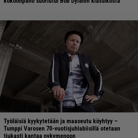
kokoonpano suoriutui Bob Dylanin klassikosta
Työläisiä kyykytetään ja maaseutu köyhtyy –
Tumppi Varosen 70-vuotisjuhlabiisillä otetaan
tiukasti kantaa nykymenoon