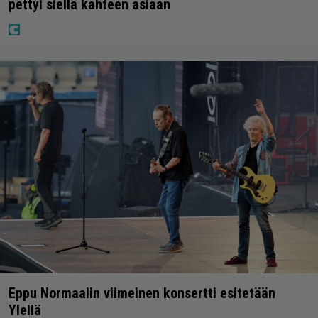
pettyi siellä kahteen asiaan
Eppu Normaalin viimeinen konsertti esitetään
Ylellä