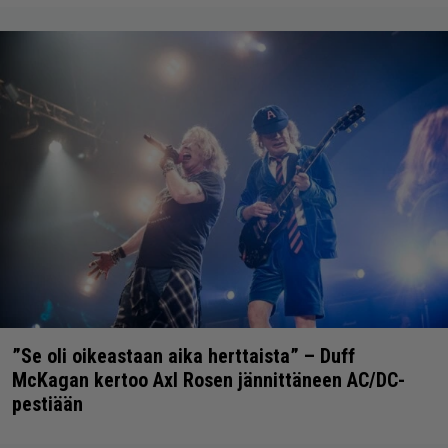
”Se oli oikeastaan aika herttaista” – Duff
McKagan kertoo Axl Rosen jännittäneen AC/DC-
pestiään