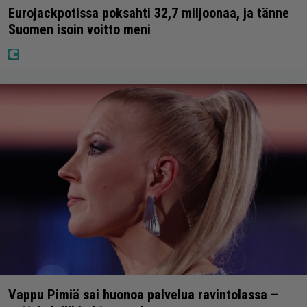
Eurojackpotissa poksahti 32,7 miljoonaa, ja tänne
Suomen isoin voitto meni
Vappu Pimiä sai huonoa palvelua ravintolassa –