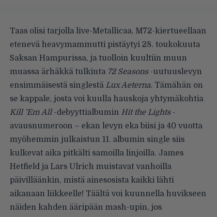
Taas olisi tarjolla live-Metallicaa. M72-kiertueellaan
etenevä heavymammutti pistäytyi 28. toukokuuta
Saksan Hampurissa, ja tuolloin kuultiin muun
muassa ärhäkkä tulkinta
72 Seasons
-uutuuslevyn
ensimmäisestä singlestä
Lux Aeterna
. Tämähän on
se kappale, josta voi kuulla hauskoja yhtymäkohtia
Kill ’Em All
-debyyttialbumin
Hit the Lights
-
avausnumeroon – ekan levyn eka biisi ja 40 vuotta
myöhemmin julkaistun 11. albumin single siis
kulkevat aika pitkälti samoilla linjoilla. James
Hetfield ja Lars Ulrich muistavat vanhoilla
päivilläänkin, mistä ainesosista kaikki lähti
aikanaan liikkeelle!
Täältä voi kuunnella
huvikseen
näiden kahden ääripään mash-upin, jos