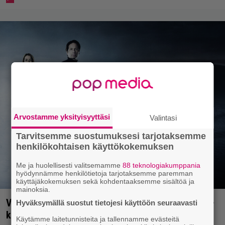
Arvostamme yksityisyyttäsi
Valintasi
Tarvitsemme suostumuksesi tarjotaksemme
henkilökohtaisen käyttökokemuksen
Me ja huolellisesti valitsemamme
88 teknologiakumppania
hyödynnämme henkilötietoja tarjotaksemme paremman
käyttäjäkokemuksen sekä kohdentaaksemme sisältöä ja
mainoksia.
Vanhasta X-Files-leffasta julkaistaan K18-versio –
Hyväksymällä suostut tietojesi käyttöön seuraavasti
katso traileri
Käytämme laitetunnisteita ja tallennamme evästeitä