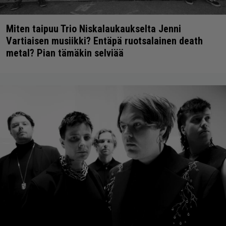
Miten taipuu Trio Niskalaukaukselta Jenni
Vartiaisen musiikki? Entäpä ruotsalainen death
metal? Pian tämäkin selviää