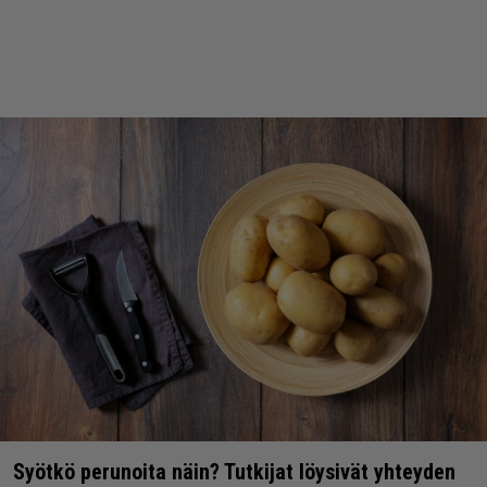
Syötkö perunoita näin? Tutkijat löysivät yhteyden