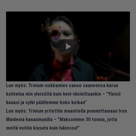
Lue myös:
Trivium-nokkamies sanoo saaneensa karua
kohtelua niin yleisöltä kuin hevi-idoleiltaankin – ”Yleisö
buuasi ja sylki päällemme koko keikan”
Lue myös:
Trivium yritettiin maanitella pommittamaan Iron
Maidenia kananmunilla – ”Maksoimme 30 tonnia, jotta
meitä voitiin kiusata kuin lukiossa!”