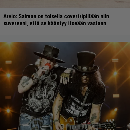
Arvio: Saimaa on toisella covertripillään niin
suvereeni, että se kääntyy itseään vastaan