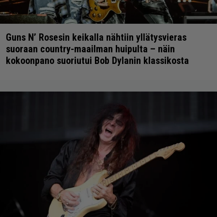
Guns N’ Rosesin keikalla nähtiin yllätysvieras
suoraan country-maailman huipulta – näin
kokoonpano suoriutui Bob Dylanin klassikosta