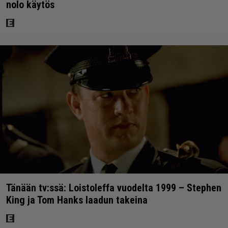
nolo käytös
Tänään tv:ssä: Loistoleffa vuodelta 1999 – Stephen
King ja Tom Hanks laadun takeina