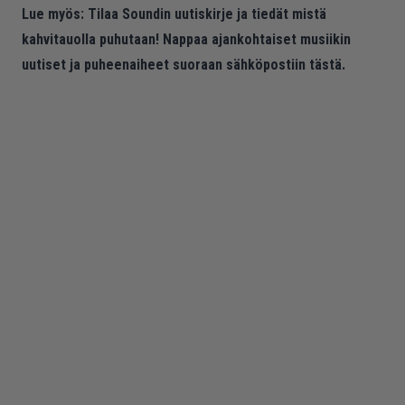
Lue myös:
Tilaa Soundin uutiskirje ja tiedät mistä
kahvitauolla puhutaan! Nappaa ajankohtaiset musiikin
uutiset ja puheenaiheet suoraan sähköpostiin tästä.