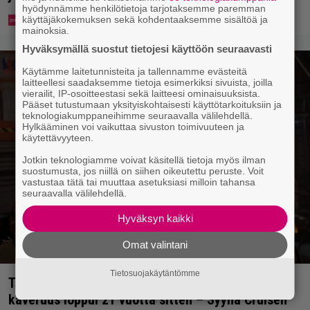
hyödynnämme henkilötietoja tarjotaksemme paremman
käyttäjäkokemuksen sekä kohdentaaksemme sisältöä ja
mainoksia.
Hyväksymällä suostut tietojesi käyttöön seuraavasti
Käytämme laitetunnisteita ja tallennamme evästeitä
laitteellesi saadaksemme tietoja esimerkiksi sivuista, joilla
vierailit, IP-osoitteestasi sekä laitteesi ominaisuuksista.
Pääset tutustumaan yksityiskohtaisesti käyttötarkoituksiin ja
teknologiakumppaneihimme seuraavalla välilehdellä.
Hylkääminen voi vaikuttaa sivuston toimivuuteen ja
käytettävyyteen.
Jotkin teknologiamme voivat käsitellä tietoja myös ilman
suostumusta, jos niillä on siihen oikeutettu peruste. Voit
vastustaa tätä tai muuttaa asetuksiasi milloin tahansa
seuraavalla välilehdellä.
Hyväksyn kaikki
Omat valintani
Tietosuojakäytäntömme
Tänään tv:ssä: Steven Spielbergin ja Tom Cruisen
kaveruus loppui 21 vuotta sitten – Syynä Cruisen