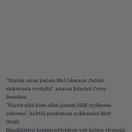
”Näytän aivan jostain Mel Gibsonin
Patriot
-
elokuvasta revityltä”, nauraa kitaristi Corey
Beaulieu.
”Näytät siltä kuin olisit jossain HIM-tyylisessä
videossa”, heittää puolestaan nokkamies Matt
Heafy.
Bändiläisten kommenttivideon voit katsoa ylempää,