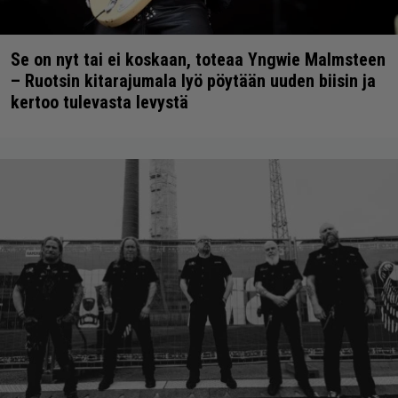
Se on nyt tai ei koskaan, toteaa Yngwie Malmsteen
– Ruotsin kitarajumala lyö pöytään uuden biisin ja
kertoo tulevasta levystä