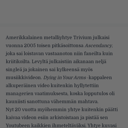
Amerikkalainen metalliyhtye Trivium julkaisi
vuonna 2005 toisen pitkäsoittonsa
Ascendancy
,
joka sai loistavan vastaanoton niin faneilta kuin
kriitikoilta. Levyltä julkaistiin aikanaan neljä
singleä ja jokainen sai kylkeensä myös
musiikkivideon.
Dying in Your Arms
-kappaleen
alkuperäinen video kuitenkin hyllytettiin
managerien vaatimuksesta, koska lopputulos oli
kauniisti sanottuna vähemmän mahtava.
Nyt 20 vuotta myöhemmin yhtye kuitenkin päätti
kaivaa videon esiin arkistoistaan ja pistää sen
Youtubeen kaikkien ihmeteltäväksi. Yhtye kuvasi