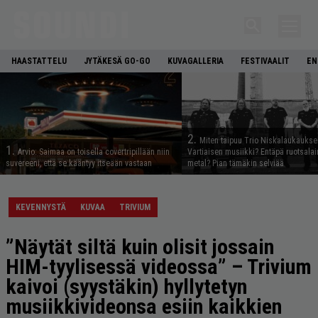
HAASTATTELU
JYTÄKESÄ GO-GO
KUVAGALLERIA
FESTIVAALIT
EN
2.
Miten taipuu Trio Niskalaukaukse
1.
Arvio: Saimaa on toisella covertripillään niin
Vartiaisen musiikki? Entäpä ruotsala
suvereeni, että se kääntyy itseään vastaan
metal? Pian tämäkin selviää
KEVENNYSTÄ
KUVAA
TRIVIUM
”Näytät siltä kuin olisit jossain
HIM-tyylisessä videossa” – Trivium
kaivoi (syystäkin) hyllytetyn
musiikkivideonsa esiin kaikkien