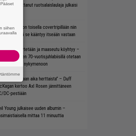
. Pääset
w’ssa vaikuttanut ruotsalaislaulaja julkaisi
e
uden videon
vio: Saimaa on toisella covertripillään niin
n siihen
uraavalla
vereeni, että se kääntyy itseään vastaan
öläisiä kyykytetään ja maaseutu köyhtyy –
mppi Varosen 70-vuotisjuhlabiisillä otetaan
ukasti kantaa nykymenoon
äytäntömme
e oli oikeastaan aika herttaista” – Duff
cKagan kertoo Axl Rosen jännittäneen
C/DC-pestiään
il Young julkaisee uuden albumin –
simaistiaisella mittaa 11 minuuttia