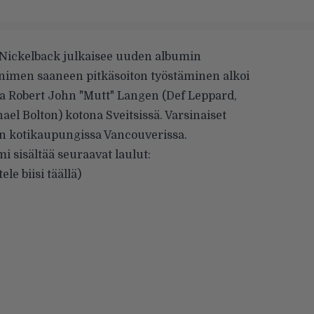
 Nickelback julkaisee uuden albumin
-nimen saaneen pitkäsoiton työstäminen alkoi
a Robert John "Mutt" Langen (Def Leppard,
el Bolton) kotona Sveitsissä. Varsinaiset
n kotikaupungissa Vancouverissa.
 sisältää seuraavat laulut:
le biisi
täällä
)