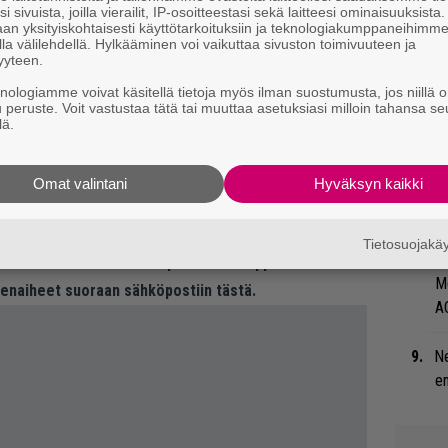
i sivuista, joilla vierailit, IP-osoitteestasi sekä laitteesi ominaisuuksista
Ro
an yksityiskohtaisesti käyttötarkoituksiin ja teknologiakumppaneihimm
u
la välilehdellä. Hylkääminen voi vaikuttaa sivuston toimivuuteen ja
yyteen.
Ar
knologiamme voivat käsitellä tietoja myös ilman suostumusta, jos niillä o
u peruste. Voit vastustaa tätä tai muuttaa asetuksiasi milloin tahansa se
terin edellinen levy All The Right Reasons myi
su
lä.
hdeksan miljoonaa kappaletta. Orkesterin
Ty
 tulevaa levyä sekoitukseksi "raskasta rockia,
Omat valintani
Hyväksyn kaikki
Tu
ti
Tietosuojak
”S
 tiedät mistä kahvitauolla puhutaan! Nappaa
M
eenaiheet suoraan sähköpostiin tästä.
A
Ne
en