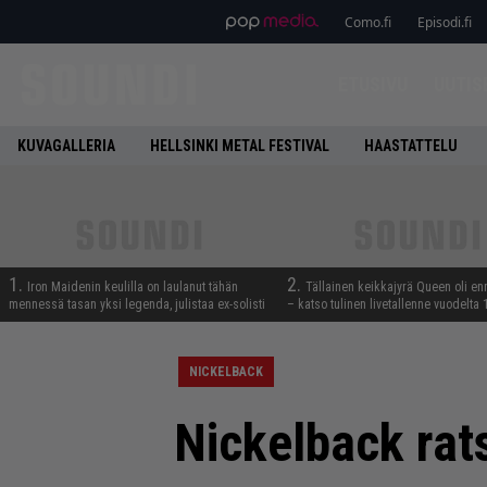
Como.fi
Episodi.fi
ETUSIVU
UUTIS
KUVAGALLERIA
HELLSINKI METAL FESTIVAL
HAASTATTELU
1.
2.
Iron Maidenin keulilla on laulanut tähän
Tällainen keikkajyrä Queen oli e
mennessä tasan yksi legenda, julistaa ex-solisti
– katso tulinen livetallenne vuodelta
NICKELBACK
Nickelback rats