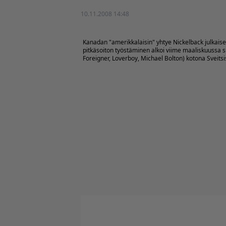
10.11.2008 14:48
Kanadan "amerikkalaisin" yhtye Nickelback julkai
pitkäsoiton työstäminen alkoi viime maaliskuussa 
Foreigner, Loverboy, Michael Bolton) kotona Sveitsi