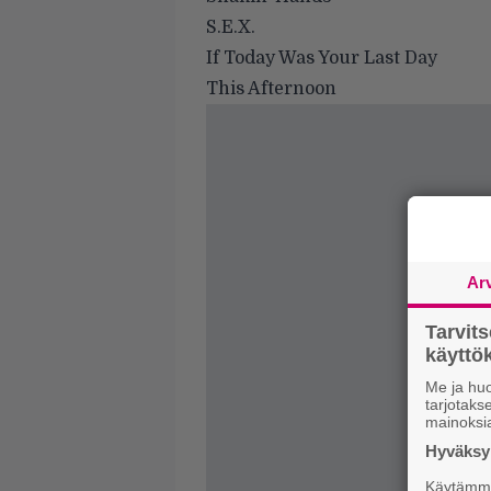
S.E.X.
If Today Was Your Last Day
This Afternoon
Ar
Tarvit
käytt
Me ja huo
tarjotak
mainoksi
Hyväksym
Käytämme 