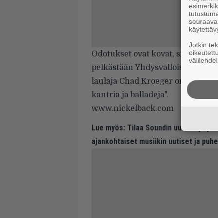
esimerkiks
tutustuma
seuraaval
käytettäv
Jotkin te
oikeutett
Odotukset ovat kovat, sillä orkes
välilehdel
pelkästään Yhdysvalloissa yli ka
laulaja Chad Kroeger on kuvaillut
kantria ja balladeja".
www.nickelback.com
Lue myös:
Tilaa Soundin uutiskirje ja
ajankohtaiset musiikin uutiset ja puh