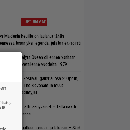
LUETUIMMAT
on Maidenin keulilla on laulanut tähän
nnessä tasan yksi legenda, julistaa ex-solisti
llainen keikkajyrä Queen oli ennen vanhaan –
tso tulinen livetallenne vuodelta 1979
llsinki Metal Festival -galleria, osa 2: Opeth,
radise Lost, The Kovenant ja muut
sen
ätöspäivän esiintyjät
tietoja
pu Normaali jätti jäähyväiset – Tältä näytti
 ja
nnelma Ratinassa
ik Grönwall matkaa hornaan ja takaisin – Skid
toja