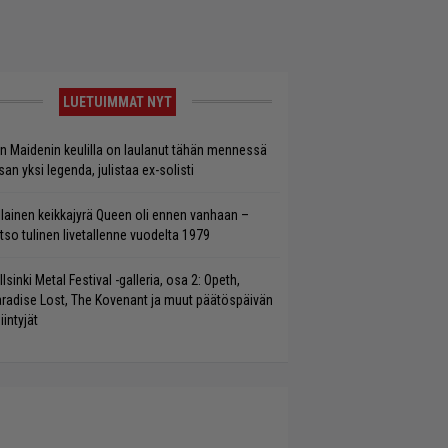
LUETUIMMAT NYT
on Maidenin keulilla on laulanut tähän mennessä
san yksi legenda, julistaa ex-solisti
llainen keikkajyrä Queen oli ennen vanhaan –
tso tulinen livetallenne vuodelta 1979
llsinki Metal Festival -galleria, osa 2: Opeth,
radise Lost, The Kovenant ja muut päätöspäivän
iintyjät