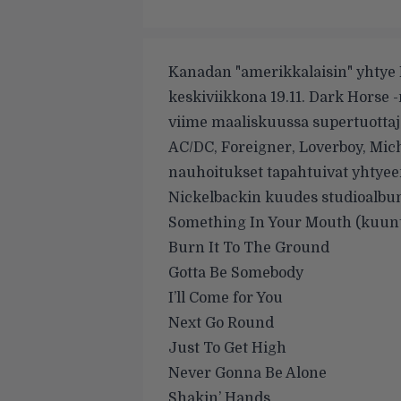
Kanadan "amerikkalaisin" yhtye
keskiviikkona 19.11. Dark Horse 
viime maaliskuussa supertuottaj
AC/DC, Foreigner, Loverboy, Micha
nauhoitukset tapahtuivat yhtyee
Nickelbackin kuudes studioalbumi
Something In Your Mouth (kuunte
Burn It To The Ground
Gotta Be Somebody
I’ll Come for You
Next Go Round
Just To Get High
Never Gonna Be Alone
Shakin’ Hands