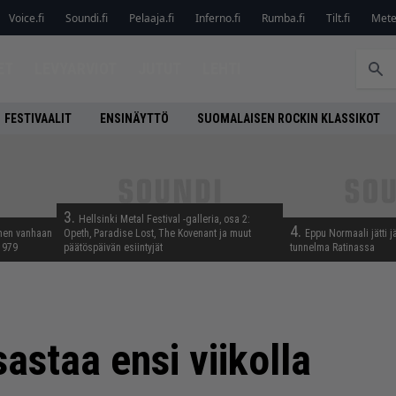
Voice.fi
Soundi.fi
Pelaaja.fi
Inferno.fi
Rumba.fi
Tilt.fi
Metel
ET
LEVYARVIOT
JUTUT
LEHTI
FESTIVAALIT
ENSINÄYTTÖ
SUOMALAISEN ROCKIN KLASSIKOT
3.
Hellsinki Metal Festival -galleria, osa 2:
4.
nnen vanhaan
Opeth, Paradise Lost, The Kovenant ja muut
Eppu Normaali jätti j
 1979
päätöspäivän esiintyjät
tunnelma Ratinassa
astaa ensi viikolla