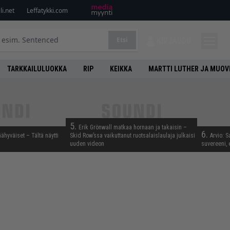
i.net
Leffatykki.com
Etsi
KIRJAUDU
TARKKAILULUOKKA
RIP
KEIKKA
MARTTI LUTHER JA MUOV
5.
Erik Grönwall matkaa hornaan ja takaisin –
6.
äähyväiset – Tältä näytti
Skid Row’ssa vaikuttanut ruotsalaislaulaja julkaisi
Arvio: S
uuden videon
suvereeni, 