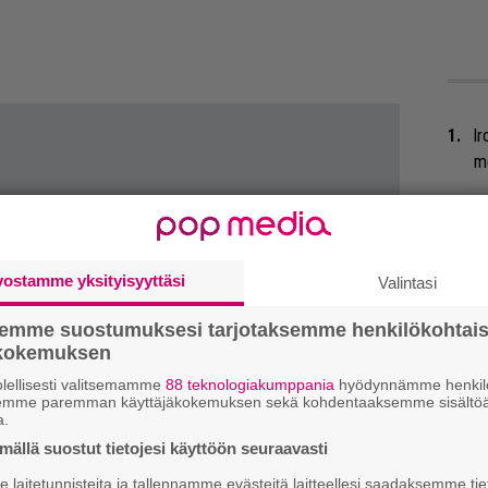
Ir
me
Tä
ka
vostamme yksityisyyttäsi
Valintasi
He
Pa
semme suostumuksesi tarjotaksemme henkilökohtai
pä
ökokemuksen
lellisesti valitsemamme
88 teknologiakumppania
hyödynnämme henkilö
Ep
semme paremman käyttäjäkokemuksen sekä kohdentaaksemme sisältöä
a.
tu
ällä suostut tietojesi käyttöön seuraavasti
Er
laitetunnisteita ja tallennamme evästeitä laitteellesi saadaksemme tie