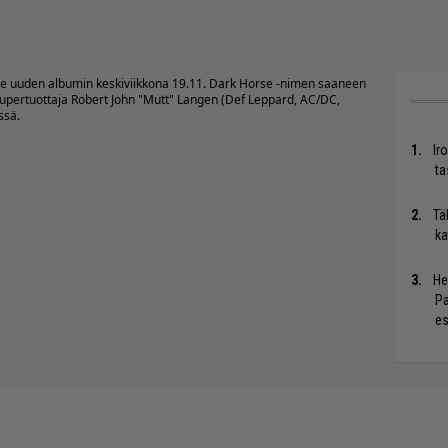
see uuden albumin keskiviikkona 19.11. Dark Horse -nimen saaneen
supertuottaja Robert John "Mutt" Langen (Def Leppard, AC/DC,
ssä.
Ir
ta
Tä
ka
He
Pa
es