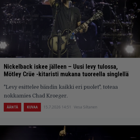
Nickelback iskee jälleen – Uusi levy tulossa,
Mötley Crüe -kitaristi mukana tuoreella singlellä
"Levy esittelee bändin kaikki eri puolet", toteaa
nokkamies Chad Kroeger.
15.7.2026 14:51
Vesa Siltanen
ÄÄNTÄ
KUVAA