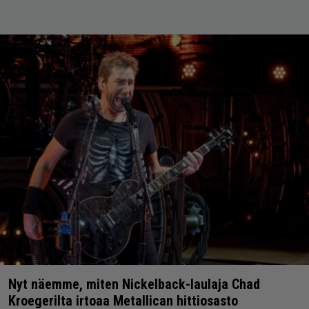
Nyt näemme, miten Nickelback-laulaja Chad
Kroegerilta irtoaa Metallican hittiosasto