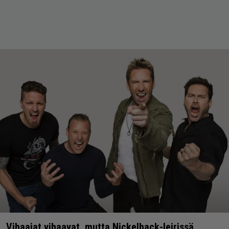
Vihaajat vihaavat, mutta Nickelback-leirissä