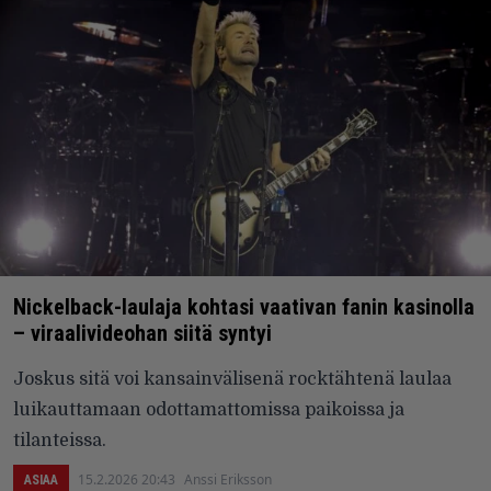
Nickelback-laulaja kohtasi vaativan fanin kasinolla
– viraalivideohan siitä syntyi
Joskus sitä voi kansainvälisenä rocktähtenä laulaa
luikauttamaan odottamattomissa paikoissa ja
tilanteissa.
15.2.2026 20:43
Anssi Eriksson
ASIAA