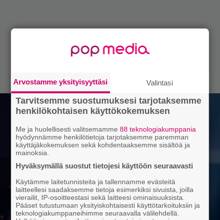
Arvostamme yksityisyyttäsi
Valintasi
Tarvitsemme suostumuksesi tarjotaksemme
henkilökohtaisen käyttökokemuksen
Me ja huolellisesti valitsemamme
88 teknologiakumppania
hyödynnämme henkilötietoja tarjotaksemme paremman
käyttäjäkokemuksen sekä kohdentaaksemme sisältöä ja
mainoksia.
Hyväksymällä suostut tietojesi käyttöön seuraavasti
Käytämme laitetunnisteita ja tallennamme evästeitä
laitteellesi saadaksemme tietoja esimerkiksi sivuista, joilla
vierailit, IP-osoitteestasi sekä laitteesi ominaisuuksista.
Pääset tutustumaan yksityiskohtaisesti käyttötarkoituksiin ja
teknologiakumppaneihimme seuraavalla välilehdellä.