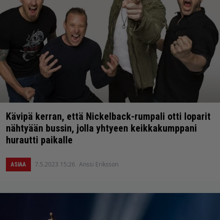
Kävipä kerran, että Nickelback-rumpali otti loparit
nähtyään bussin, jolla yhtyeen keikkakumppani
hurautti paikalle
7.5.2023 15:26
Anssi Eriksson
ASIAA