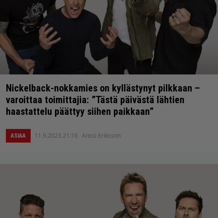
Nickelback-nokkamies on kyllästynyt pilkkaan –
varoittaa toimittajia: ”Tästä päivästä lähtien
haastattelu päättyy siihen paikkaan”
11.9.2023 21:16
Anssi Eriksson
ASIAA