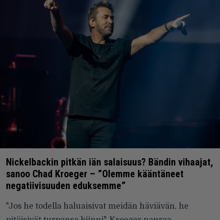
Nickelbackin pitkän iän salaisuus? Bändin vihaajat,
sanoo Chad Kroeger – ”Olemme kääntäneet
negatiivisuuden eduksemme”
"Jos he todella haluaisivat meidän häviävän, he
pitäisivät turpansa kiinni", Kroeger nauraa.