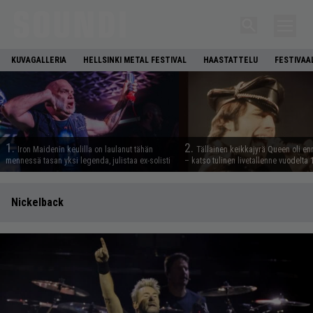
KUVAGALLERIA
HELLSINKI METAL FESTIVAL
HAASTATTELU
FESTIVAA
1.
2.
Iron Maidenin keulilla on laulanut tähän
Tällainen keikkajyrä Queen oli e
mennessä tasan yksi legenda, julistaa ex-solisti
– katso tulinen livetallenne vuodelta
Nickelback