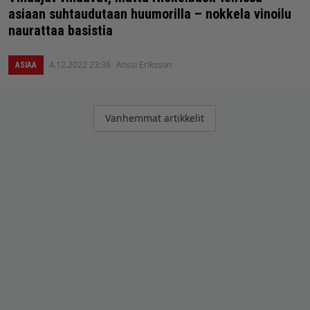
asiaan suhtaudutaan huumorilla – nokkela vinoilu
naurattaa basistia
4.12.2022 23:36
Anssi Eriksson
ASIAA
Artikkelien
Vanhemmat artikkelit
selaus