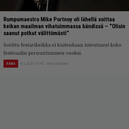
Rumpumaestro Mike Portnoy oli lähellä soittaa
keikan maailman vihatuimmassa bändissä – ”Olisin
saanut potkut välittömästi”
Sovittu festarikeikka ei kuitenkaan toteutunut koko
festivaalin peruuntumisen vuoksi.
9.1.2024 15:45
Vesa Siltanen
ASIAA