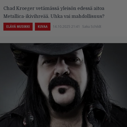
Chad Kroeger vetämässä yleisön edessä aitoa
Metallica-ikivihreää. Uhka vai mahdollisuus?
14.10.2025 21:41
Saku Schildt
ELÄVÄ MUSIIKKI
KUVAA