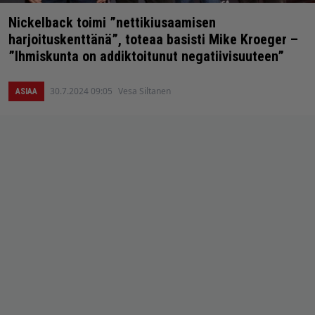
Nickelback toimi ”nettikiusaamisen
harjoituskenttänä”, toteaa basisti Mike Kroeger –
”Ihmiskunta on addiktoitunut negatiivisuuteen”
30.7.2024 09:05
Vesa Siltanen
ASIAA