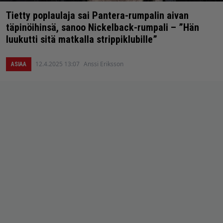
Tietty poplaulaja sai Pantera-rumpalin aivan
täpinöihinsä, sanoo Nickelback-rumpali – ”Hän
luukutti sitä matkalla strippiklubille”
12.4.2025 13:07
Anssi Eriksson
ASIAA