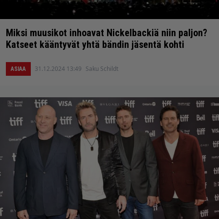
Miksi muusikot inhoavat Nickelbackiä niin paljon?
Katseet kääntyvät yhtä bändin jäsentä kohti
31.12.2024 13:49
Saku Schildt
ASIAA