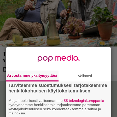
Tänään tv:ssä: Koskettava kotimainen elokuva
vuodelta 2020 – ”Tehty isolla sydämellä”
Arvostamme yksityisyyttäsi
Valintasi
Tarvitsemme suostumuksesi tarjotaksemme
henkilökohtaisen käyttökokemuksen
Me ja huolellisesti valitsemamme
88 teknologiakumppania
hyödynnämme henkilötietoja tarjotaksemme paremman
käyttäjäkokemuksen sekä kohdentaaksemme sisältöä ja
mainoksia.