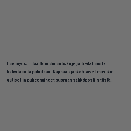
Lue myös:
Tilaa Soundin uutiskirje ja tiedät mistä
kahvitauolla puhutaan! Nappaa ajankohtaiset musiikin
uutiset ja puheenaiheet suoraan sähköpostiin tästä.