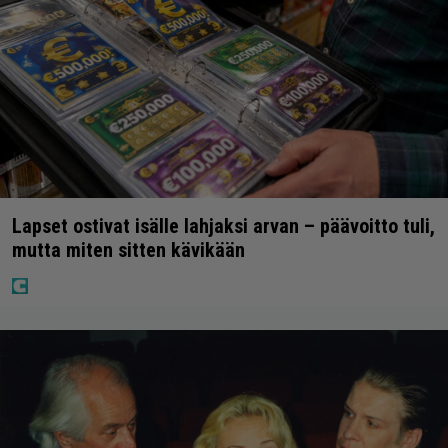
Lapset ostivat isälle lahjaksi arvan – päävoitto tuli,
mutta miten sitten kävikään