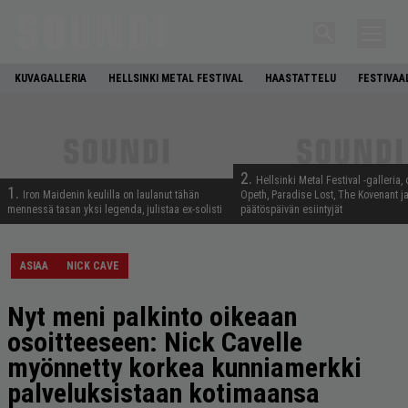
KUVAGALLERIA
HELLSINKI METAL FESTIVAL
HAASTATTELU
FESTIVAA
2.
Hellsinki Metal Festival -galleria, 
1.
Iron Maidenin keulilla on laulanut tähän
Opeth, Paradise Lost, The Kovenant j
mennessä tasan yksi legenda, julistaa ex-solisti
päätöspäivän esiintyjät
ASIAA
NICK CAVE
Nyt meni palkinto oikeaan
osoitteeseen: Nick Cavelle
myönnetty korkea kunniamerkki
palveluksistaan kotimaansa