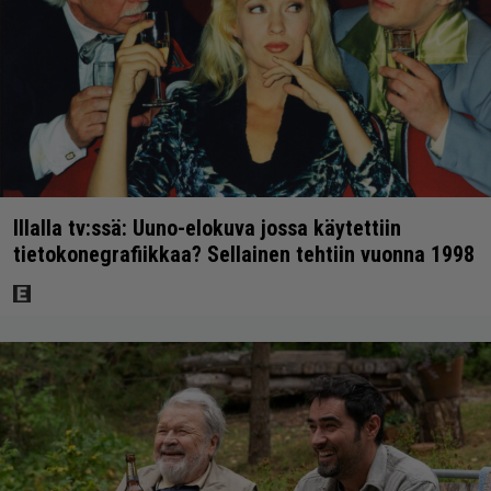
Illalla tv:ssä: Uuno-elokuva jossa käytettiin
tietokonegrafiikkaa? Sellainen tehtiin vuonna 1998