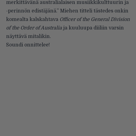
merkittävänä australialaisen musiikkikulttuurin ja
-perinnön edistäjänä.” Miehen titteli tästedes onkin
komealta kalskahtava
Officer of the General Division
of the Order of Australia
ja kuuluupa diiliin varsin
näyttävä
mitalikin
.
Soundi onnittelee!