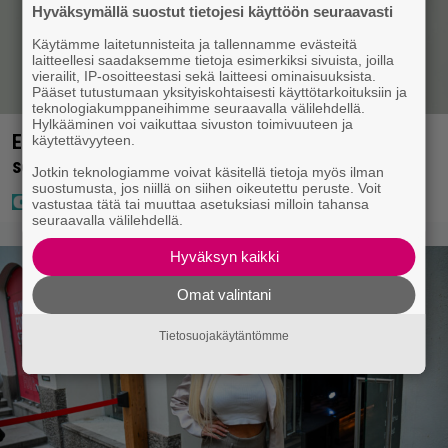
Hyväksymällä suostut tietojesi käyttöön seuraavasti
Käytämme laitetunnisteita ja tallennamme evästeitä
laitteellesi saadaksemme tietoja esimerkiksi sivuista, joilla
vierailit, IP-osoitteestasi sekä laitteesi ominaisuuksista.
Pääset tutustumaan yksityiskohtaisesti käyttötarkoituksiin ja
teknologiakumppaneihimme seuraavalla välilehdellä.
Hylkääminen voi vaikuttaa sivuston toimivuuteen ja
Elämäni biisin Katja Ståhlin roisi vitsi suututti
käytettävyyteen.
somen välittömästi
Jotkin teknologiamme voivat käsitellä tietoja myös ilman
suostumusta, jos niillä on siihen oikeutettu peruste. Voit
vastustaa tätä tai muuttaa asetuksiasi milloin tahansa
seuraavalla välilehdellä.
Hyväksyn kaikki
Omat valintani
Tietosuojakäytäntömme