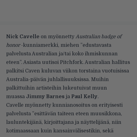
Nick Cavelle
on myönnetty
Australian badge of
honor
-kunniamerkki, miehen ”edustavasta
palvelusta Australian ja/tai koko ihmiskunnan
eteen”. Asiasta uutisoi
Pitchfork
. Australian hallitus
palkitsi Caven kuluvan viikon torstaina vuotuisissa
Australia-päivän juhlallisuuksissa. Muihin
palkittuihin artisteihin lukeutuivat muun
muassa
Jimmy Barnes
ja
Paul Kelly
.
Cavelle myönnetty kunnianosoitus on erityisesti
palvelusta ”esittävän taiteen eteen muusikkona,
lauluntekijänä, kirjoittajana ja näyttelijänä, niin
kotimaassaan kuin kansainvälisestikin, sekä