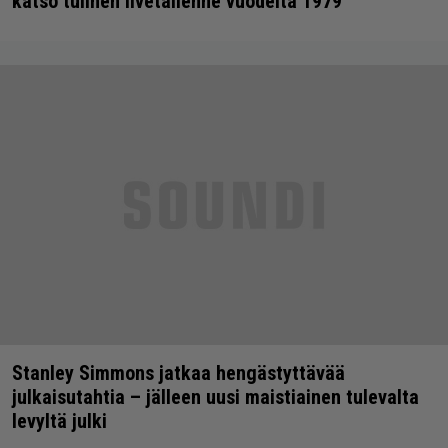
katso tulinen livetallenne vuodelta 1979
Stanley Simmons jatkaa hengästyttävää
julkaisutahtia – jälleen uusi maistiainen tulevalta
levyltä julki