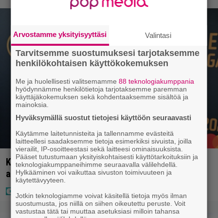
Arvostamme yksityisyyttäsi
Valintasi
Tarvitsemme suostumuksesi tarjotaksemme
henkilökohtaisen käyttökokemuksen
Me ja huolellisesti valitsemamme
88 teknologiakumppania
hyödynnämme henkilötietoja tarjotaksemme paremman
käyttäjäkokemuksen sekä kohdentaaksemme sisältöä ja
mainoksia.
Hyväksymällä suostut tietojesi käyttöön seuraavasti
Käytämme laitetunnisteita ja tallennamme evästeitä
laitteellesi saadaksemme tietoja esimerkiksi sivuista, joilla
vierailit, IP-osoitteestasi sekä laitteesi ominaisuuksista.
Pääset tutustumaan yksityiskohtaisesti käyttötarkoituksiin ja
Kaija Koolta ikävä ilmoitus – Juha Tapio kiirehti
teknologiakumppaneihimme seuraavalla välilehdellä.
apuun
Hylkääminen voi vaikuttaa sivuston toimivuuteen ja
käytettävyyteen.
Jotkin teknologiamme voivat käsitellä tietoja myös ilman
suostumusta, jos niillä on siihen oikeutettu peruste. Voit
vastustaa tätä tai muuttaa asetuksiasi milloin tahansa