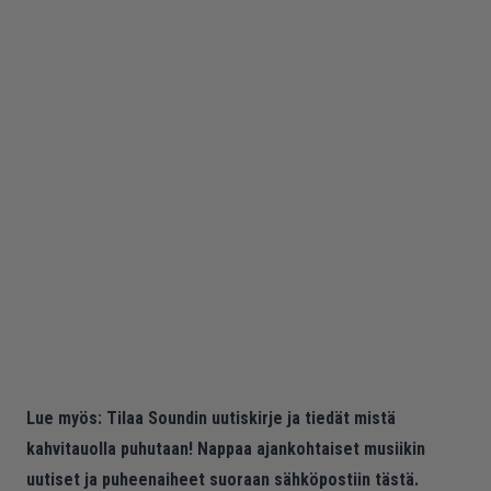
Lue myös:
Tilaa Soundin uutiskirje ja tiedät mistä
kahvitauolla puhutaan! Nappaa ajankohtaiset musiikin
uutiset ja puheenaiheet suoraan sähköpostiin tästä.