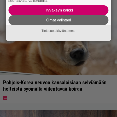
seuraavalla välilehdellä.
Hyväksyn kaikki
Omat valintani
Tietosuojakäytäntömme
Pohjois-Korea neuvoo kansalaisiaan selviämään
helteistä syömällä viilentävää koiraa