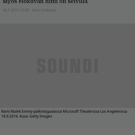
Myös elokuvan nimi on selvillä.
16.7.2017 12:09
Anssi Eriksson
Rami Malek Emmy-palkintogaalassa Microsoft Theaterissa Los Angelesissa
18.9.2016. Kuva: Getty Images