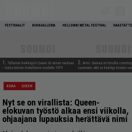
FESTIVAALIT
KUVAGALLERIA
HELLSINKI METAL FESTIVAL
HAASTATTE
1.
2.
Tällainen keikkajyrä Queen oli ennen vanhaan
Arvio: Saimaa on toisella covertrip
– katso tulinen livetallenne vuodelta 1979
suvereeni, että se kääntyy itseään va
ASIAA
QUEEN
Nyt se on virallista: Queen-
elokuvan työstö alkaa ensi viikolla,
ohjaajana lupauksia herättävä nimi