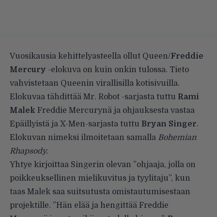
Vuosikausia kehittelyasteella ollut Queen/
Freddie
Mercury
-elokuva on kuin onkin tulossa. Tieto
vahvistetaan Queenin
virallisilla kotisivuilla
.
Elokuvaa tähdittää Mr. Robot -sarjasta tuttu
Rami
Malek
Freddie Mercurynä ja ohjauksesta vastaa
Epäillyistä ja X-Men-sarjasta tuttu
Bryan Singer
.
Elokuvan nimeksi ilmoitetaan samalla
Bohemian
Rhapsody.
Yhtye kirjoittaa Singerin olevan ”ohjaaja, jolla on
poikkeuksellinen mielikuvitus ja tyylitaju”, kun
taas Malek saa suitsutusta omistautumisestaan
projektille. ”Hän elää ja hengittää Freddie