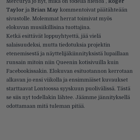
Mercuryä jo nyt, mikä on todella hienoa”,
Roger
Taylor
ja
Brian May
kommentoivat päätähteään
sivustolle. Molemmat herrat toimivat myös
elokuvan musiikillisina tuottajina.
Ketkä esittävät loppuyhtyettä, jää vielä
salaisuudeksi, mutta tiedotuksia projektin
etenemisestä ja näyttelijäkiinnityksistä lupaillaan
runsain mitoin niin Queenin kotisivuilla kuin
Facebookissakin
. Elokuvan esituotannon kerrotaan
alkavan jo ensi viikolla ja ensimmäiset kuvaukset
starttaavat Lontoossa syyskuun puolivälissä. Tästä
se siis nyt todellakin lähtee. Jäämme jännityksellä
odottamaan mitä tuleman pitää.