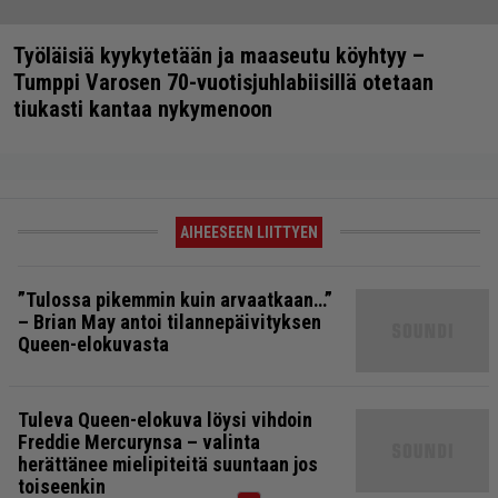
Työläisiä kyykytetään ja maaseutu köyhtyy –
Tumppi Varosen 70-vuotisjuhlabiisillä otetaan
tiukasti kantaa nykymenoon
AIHEESEEN LIITTYEN
”Tulossa pikemmin kuin arvaatkaan…”
– Brian May antoi tilannepäivityksen
Queen-elokuvasta
Tuleva Queen-elokuva löysi vihdoin
Freddie Mercurynsa – valinta
herättänee mielipiteitä suuntaan jos
toiseenkin