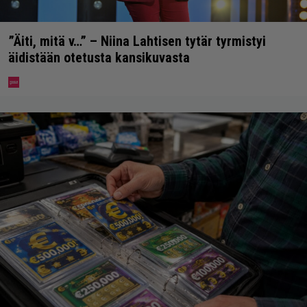
”Äiti, mitä v…” – Niina Lahtisen tytär tyrmistyi
äidistään otetusta kansikuvasta