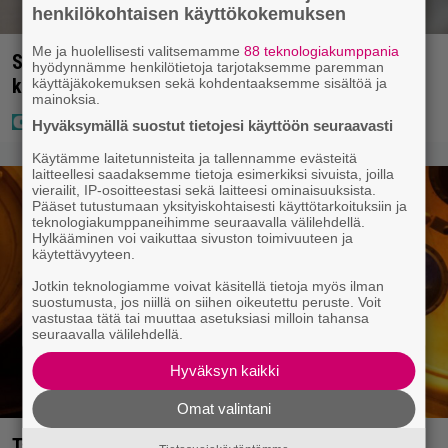
henkilökohtaisen käyttökokemuksen
Me ja huolellisesti valitsemamme
88 teknologiakumppania
Seiska: Joel Harkimo ja Kastanja Rauhala – Joel
hyödynnämme henkilötietoja tarjotaksemme paremman
kertoo nyt kaiken
käyttäjäkokemuksen sekä kohdentaaksemme sisältöä ja
mainoksia.
Hyväksymällä suostut tietojesi käyttöön seuraavasti
Käytämme laitetunnisteita ja tallennamme evästeitä
laitteellesi saadaksemme tietoja esimerkiksi sivuista, joilla
vierailit, IP-osoitteestasi sekä laitteesi ominaisuuksista.
Pääset tutustumaan yksityiskohtaisesti käyttötarkoituksiin ja
teknologiakumppaneihimme seuraavalla välilehdellä.
Hylkääminen voi vaikuttaa sivuston toimivuuteen ja
käytettävyyteen.
Jotkin teknologiamme voivat käsitellä tietoja myös ilman
suostumusta, jos niillä on siihen oikeutettu peruste. Voit
vastustaa tätä tai muuttaa asetuksiasi milloin tahansa
seuraavalla välilehdellä.
Hyväksyn kaikki
Omat valintani
Tänään tv:ssä: Vuoden 2023 megaelokuva luottaa