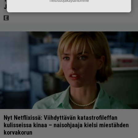
Tietosuojakäytäntömme
Jason Stathamin karismaan
Nyt Netflixissä: Viihdyttävän katastrofileffan
kulisseissa kinaa – naisohjaaja kielsi miestähden
korvakorun