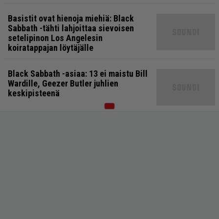
Basistit ovat hienoja miehiä: Black
Sabbath -tähti lahjoittaa sievoisen
setelipinon Los Angelesin
koiratappajan löytäjälle
Black Sabbath -asiaa: 13 ei maistu Bill
Wardille, Geezer Butler juhlien
keskipisteenä