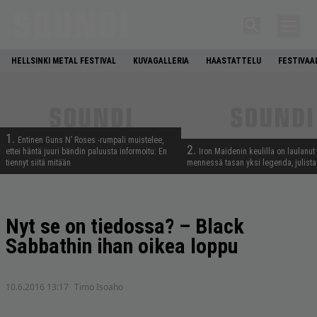
HELLSINKI METAL FESTIVAL
KUVAGALLERIA
HAASTATTELU
FESTIVAA
1.
Entinen Guns N’ Roses -rumpali muistelee,
2.
ettei häntä juuri bändin paluusta informoitu: En
Iron Maidenin keulilla on laulanut
tiennyt siitä mitään
mennessä tasan yksi legenda, julistaa
Nyt se on tiedossa? – Black
Sabbathin ihan oikea loppu
10.6.2016 13:17
Timo Isoaho