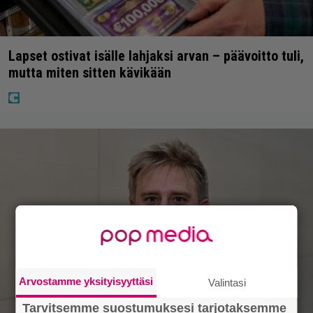
Lapset ostivat isälle lahjaksi arvan – päävoitto tuli,
mutta miten sitten kävikään
Arvostamme yksityisyyttäsi
Valintasi
Tarvitsemme suostumuksesi tarjotaksemme