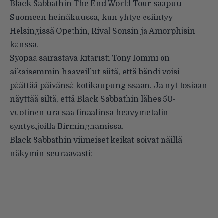
Black Sabbathin The End World Tour saapuu
Suomeen heinäkuussa, kun yhtye esiintyy
Helsingissä Opethin, Rival Sonsin ja Amorphisin
kanssa.
Syöpää sairastava kitaristi Tony Iommi on
aikaisemmin haaveillut siitä, että bändi voisi
päättää päivänsä kotikaupungissaan. Ja nyt tosiaan
näyttää siltä, että Black Sabbathin lähes 50-
vuotinen ura saa finaalinsa heavymetalin
syntysijoilla Birminghamissa.
Black Sabbathin viimeiset keikat soivat näillä
näkymin seuraavasti: