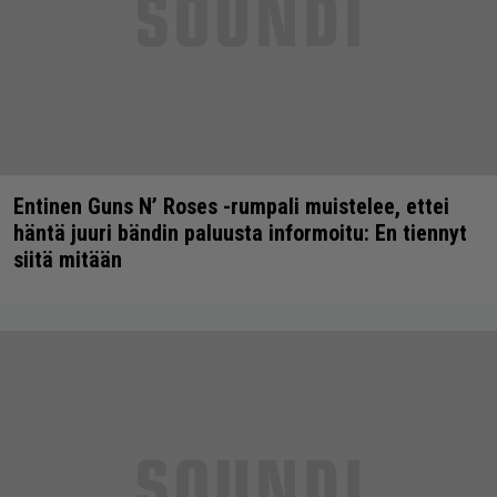
Entinen Guns N’ Roses -rumpali muistelee, ettei
häntä juuri bändin paluusta informoitu: En tiennyt
siitä mitään