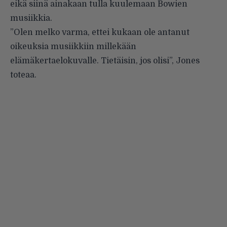
eikä siinä ainakaan tulla kuulemaan Bowien
musiikkia.
”Olen melko varma, ettei kukaan ole antanut
oikeuksia musiikkiin millekään
elämäkertaelokuvalle. Tietäisin, jos olisi”,
Jones
toteaa
.