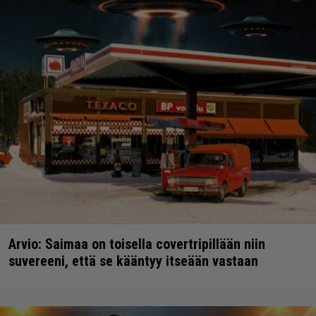
Arvio: Saimaa on toisella covertripillään niin
suvereeni, että se kääntyy itseään vastaan