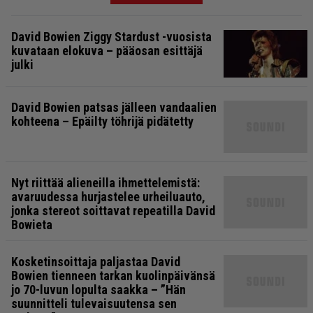
David Bowien Ziggy Stardust -vuosista
kuvataan elokuva – pääosan esittäjä
julki
David Bowien patsas jälleen vandaalien
kohteena – Epäilty töhrijä pidätetty
Nyt riittää alieneilla ihmettelemistä:
avaruudessa hurjastelee urheiluauto,
jonka stereot soittavat repeatilla David
Bowieta
Kosketinsoittaja paljastaa David
Bowien tienneen tarkan kuolinpäivänsä
jo 70-luvun lopulta saakka – ”Hän
suunnitteli tulevaisuutensa sen