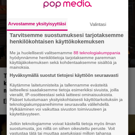
Arvostamme yksityisyyttäsi
Valintasi
Tarvitsemme suostumuksesi tarjotaksemme
henkilökohtaisen käyttökokemuksen
Me ja huolellisesti valitsemamme
88 teknologiakumppania
hyödynnämme henkilötietoja tarjotaksemme paremman
käyttäjäkokemuksen sekä kohdentaaksemme sisältöä ja
mainoksia.
Tänään tv:ssä: Steven Spielbergin ja Tom Cruisen
Hyväksymällä suostut tietojesi käyttöön seuraavasti
kaveruus loppui 21 vuotta sitten – Syynä Cruisen
Käytämme laitetunnisteita ja tallennamme evästeitä
nolo käytös
laitteellesi saadaksemme tietoja esimerkiksi sivuista, joilla
vierailit, IP-osoitteestasi sekä laitteesi ominaisuuksista.
Pääset tutustumaan yksityiskohtaisesti käyttötarkoituksiin ja
teknologiakumppaneihimme seuraavalla välilehdellä.
Hylkääminen voi vaikuttaa sivuston toimivuuteen ja
käytettävyyteen.
Jotkin teknologiamme voivat käsitellä tietoja myös ilman
suostumusta, jos niillä on siihen oikeutettu peruste. Voit
vastustaa tätä tai muuttaa asetuksiasi milloin tahansa