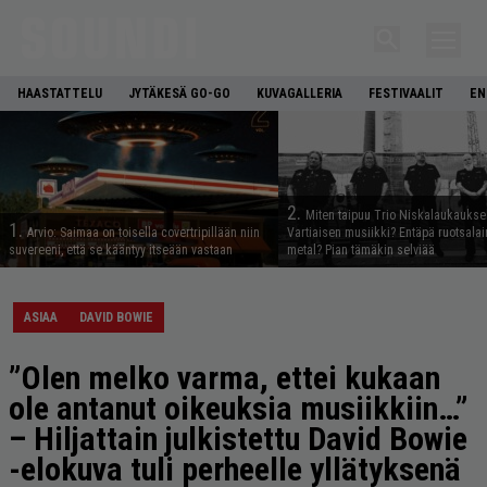
HAASTATTELU
JYTÄKESÄ GO-GO
KUVAGALLERIA
FESTIVAALIT
EN
2.
Miten taipuu Trio Niskalaukaukse
1.
Arvio: Saimaa on toisella covertripillään niin
Vartiaisen musiikki? Entäpä ruotsala
suvereeni, että se kääntyy itseään vastaan
metal? Pian tämäkin selviää
ASIAA
DAVID BOWIE
”Olen melko varma, ettei kukaan
ole antanut oikeuksia musiikkiin…”
– Hiljattain julkistettu David Bowie
-elokuva tuli perheelle yllätyksenä