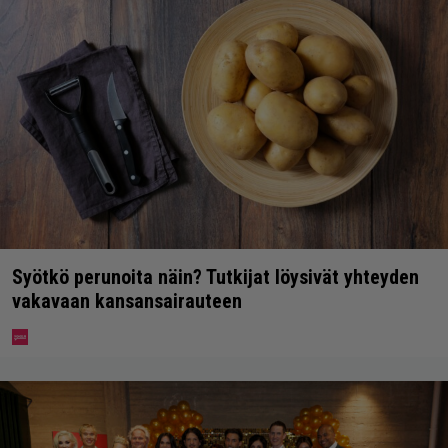
Syötkö perunoita näin? Tutkijat löysivät yhteyden
vakavaan kansansairauteen