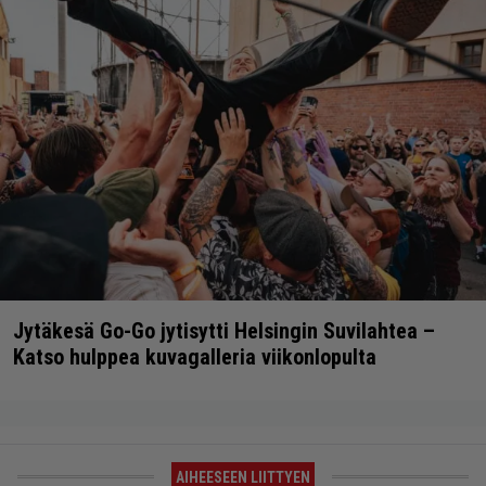
Jytäkesä Go-Go jytisytti Helsingin Suvilahtea –
Katso hulppea kuvagalleria viikonlopulta
AIHEESEEN LIITTYEN