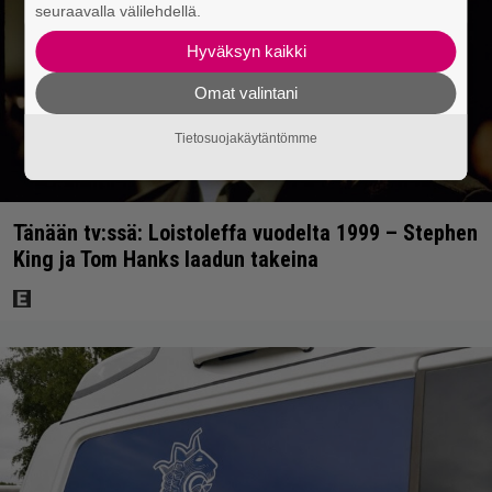
seuraavalla välilehdellä.
Hyväksyn kaikki
Omat valintani
Tietosuojakäytäntömme
Tänään tv:ssä: Loistoleffa vuodelta 1999 – Stephen
King ja Tom Hanks laadun takeina