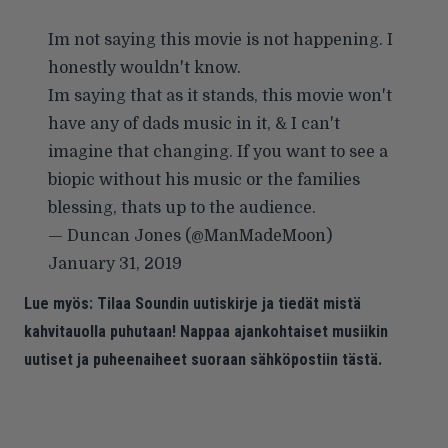
Im not saying this movie is not happening. I
honestly wouldn't know.
Im saying that as it stands, this movie won't
have any of dads music in it, & I can't
imagine that changing. If you want to see a
biopic without his music or the families
blessing, thats up to the audience.
— Duncan Jones (@ManMadeMoon)
January 31, 2019
Lue myös:
Tilaa Soundin uutiskirje ja tiedät mistä
kahvitauolla puhutaan! Nappaa ajankohtaiset musiikin
uutiset ja puheenaiheet suoraan sähköpostiin tästä.