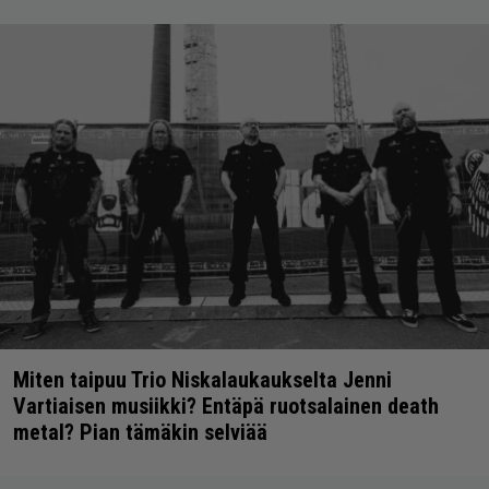
Miten taipuu Trio Niskalaukaukselta Jenni
Vartiaisen musiikki? Entäpä ruotsalainen death
metal? Pian tämäkin selviää