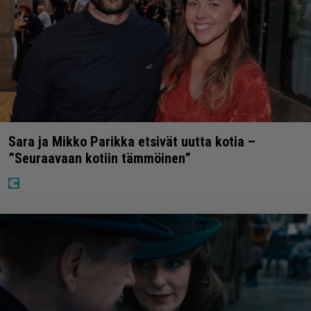
Sara ja Mikko Parikka etsivät uutta kotia –
”Seuraavaan kotiin tämmöinen”