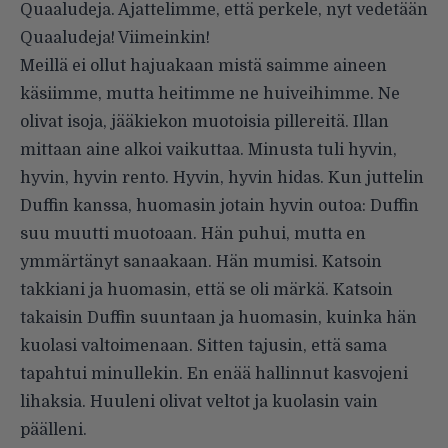
Quaaludeja. Ajattelimme, että perkele, nyt vedetään
Quaaludeja! Viimeinkin!
Meillä ei ollut hajuakaan mistä saimme aineen
käsiimme, mutta heitimme ne huiveihimme. Ne
olivat isoja, jääkiekon muotoisia pillereitä. Illan
mittaan aine alkoi vaikuttaa. Minusta tuli hyvin,
hyvin, hyvin rento. Hyvin, hyvin hidas. Kun juttelin
Duffin kanssa, huomasin jotain hyvin outoa: Duffin
suu muutti muotoaan. Hän puhui, mutta en
ymmärtänyt sanaakaan. Hän mumisi. Katsoin
takkiani ja huomasin, että se oli märkä. Katsoin
takaisin Duffin suuntaan ja huomasin, kuinka hän
kuolasi valtoimenaan. Sitten tajusin, että sama
tapahtui minullekin. En enää hallinnut kasvojeni
lihaksia. Huuleni olivat veltot ja kuolasin vain
päälleni.