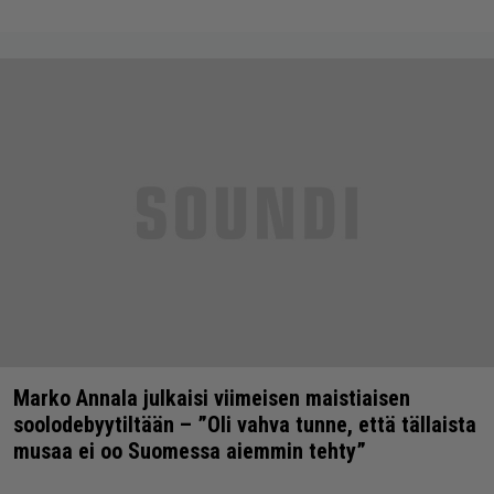
Marko Annala julkaisi viimeisen maistiaisen
soolodebyytiltään – ”Oli vahva tunne, että tällaista
musaa ei oo Suomessa aiemmin tehty”