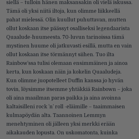
siellä – tulloin hänen maksansakin oli vielä iskussa.
Tämä oli yksi niitä iltoja, kun olimme liikkeellä
pahat mielessä. Olin kuullut puhuttavan, mutten
ollut koskaan itse päässyt osalliseksi legendaarista
Quaalude-huumeesta. 70-luvun tarinoissa tämä
mystinen huume oli jatkuvasti esillä, mutta en vain
ollut koskaan itse törmännyt siihen. Tuo ilta
Rainbow’ssa tulisi olemaan ensimmäinen ja ainoa
kerta, kun koskaan näin ja kokelin Quaaludeja.
Kun olimme juopotelleet Duffin kanssa jo hyvän
tovin, löysimme itsemme yhtäkkiä Rainbown – joka
oli aina maailman paras paikka ja aina avoinna
kaltaisilleni rock ’n’ roll -eläimille – taaimmaisen
kulmapöydän alta. Taannoinen Lemmyn
menehtyminen oli jälleen yksi merkki erään
aikakauden lopusta. On uskomatonta, kuinka