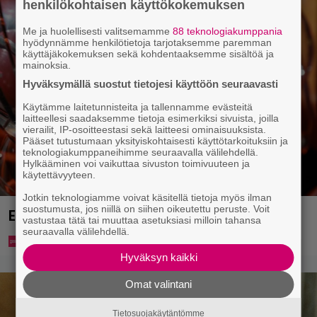
henkilökohtaisen käyttökokemuksen
Me ja huolellisesti valitsemamme
88 teknologiakumppania
hyödynnämme henkilötietoja tarjotaksemme paremman
käyttäjäkokemuksen sekä kohdentaaksemme sisältöä ja
mainoksia.
Hyväksymällä suostut tietojesi käyttöön seuraavasti
Käytämme laitetunnisteita ja tallennamme evästeitä
laitteellesi saadaksemme tietoja esimerkiksi sivuista, joilla
vierailit, IP-osoitteestasi sekä laitteesi ominaisuuksista.
Pääset tutustumaan yksityiskohtaisesti käyttötarkoituksiin ja
teknologiakumppaneihimme seuraavalla välilehdellä.
Hylkääminen voi vaikuttaa sivuston toimivuuteen ja
käytettävyyteen.
Jotkin teknologiamme voivat käsitellä tietoja myös ilman
suostumusta, jos niillä on siihen oikeutettu peruste. Voit
Eurojackpotista 80 000 euroa Suomeen – tänne
vastustaa tätä tai muuttaa asetuksiasi milloin tahansa
seuraavalla välilehdellä.
Hyväksyn kaikki
Omat valintani
Tietosuojakäytäntömme