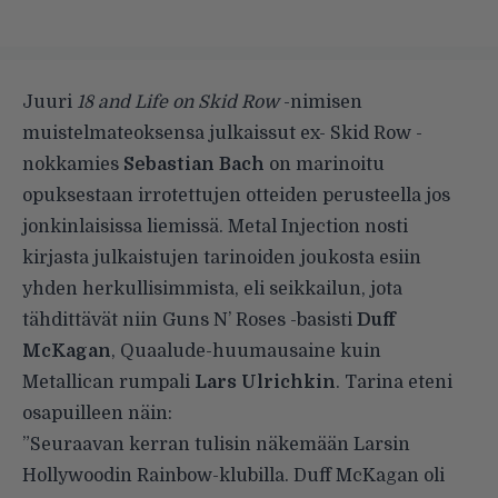
Juuri
18 and Life on Skid Row
-nimisen
muistelmateoksensa julkaissut ex- Skid Row -
nokkamies
Sebastian Bach
on marinoitu
opuksestaan irrotettujen otteiden perusteella jos
jonkinlaisissa liemissä.
Metal Injection
nosti
kirjasta julkaistujen tarinoiden joukosta esiin
yhden herkullisimmista, eli seikkailun, jota
tähdittävät niin Guns N’ Roses -basisti
Duff
McKagan
, Quaalude-huumausaine kuin
Metallican rumpali
Lars Ulrichkin
. Tarina eteni
osapuilleen näin:
”Seuraavan kerran tulisin näkemään Larsin
Hollywoodin Rainbow-klubilla. Duff McKagan oli