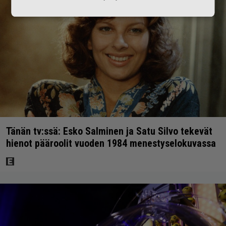
Tänän tv:ssä: Esko Salminen ja Satu Silvo tekevät
hienot pääroolit vuoden 1984 menestyselokuvassa