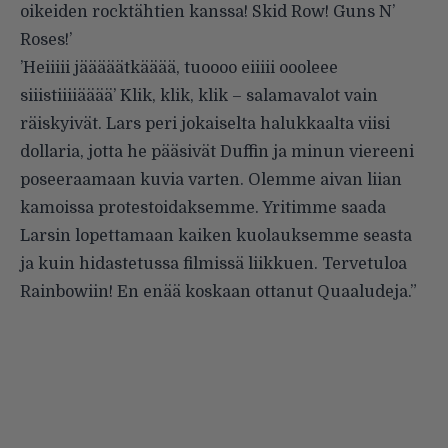
oikeiden rocktähtien kanssa! Skid Row! Guns N’
Roses!’
’Heiiiii jääääätkääää, tuoooo eiiiii oooleee
siiistiiiiääää’ Klik, klik, klik – salamavalot vain
räiskyivät. Lars peri jokaiselta halukkaalta viisi
dollaria, jotta he pääsivät Duffin ja minun viereeni
poseeraamaan kuvia varten. Olemme aivan liian
kamoissa protestoidaksemme. Yritimme saada
Larsin lopettamaan kaiken kuolauksemme seasta
ja kuin hidastetussa filmissä liikkuen. Tervetuloa
Rainbowiin! En enää koskaan ottanut Quaaludeja.”