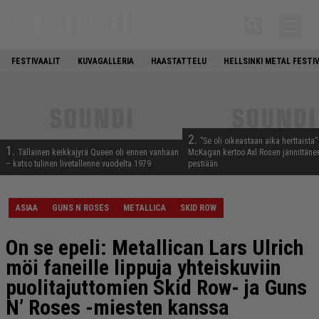
FESTIVAALIT
KUVAGALLERIA
HAASTATTELU
HELLSINKI METAL FESTI
2.
”Se oli oikeastaan aika herttaista”
1.
Tällainen keikkajyrä Queen oli ennen vanhaan
McKagan kertoo Axl Rosen jännittäne
– katso tulinen livetallenne vuodelta 1979
pestiään
ASIAA
GUNS N ROSES
METALLICA
SKID ROW
On se epeli: Metallican Lars Ulrich
möi faneille lippuja yhteiskuviin
puolitajuttomien Skid Row- ja Guns
N’ Roses -miesten kanssa