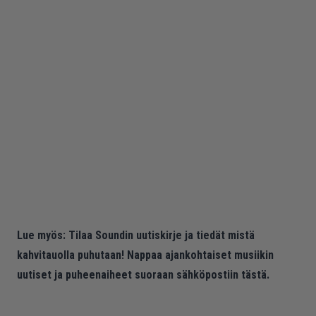
Lue myös:
Tilaa Soundin uutiskirje ja tiedät mistä
kahvitauolla puhutaan! Nappaa ajankohtaiset musiikin
uutiset ja puheenaiheet suoraan sähköpostiin tästä.