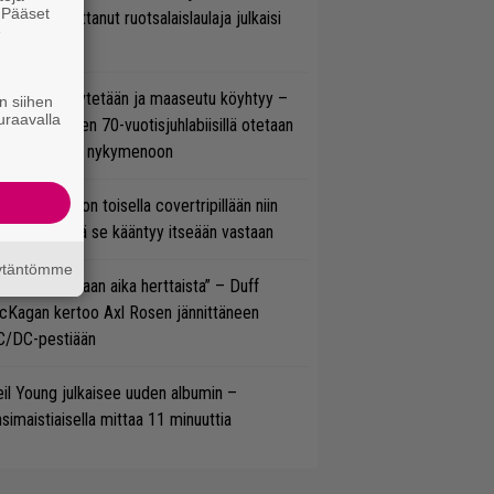
. Pääset
w’ssa vaikuttanut ruotsalaislaulaja julkaisi
e
uden videon
öläisiä kyykytetään ja maaseutu köyhtyy –
n siihen
uraavalla
mppi Varosen 70-vuotisjuhlabiisillä otetaan
ukasti kantaa nykymenoon
vio: Saimaa on toisella covertripillään niin
vereeni, että se kääntyy itseään vastaan
äytäntömme
e oli oikeastaan aika herttaista” – Duff
cKagan kertoo Axl Rosen jännittäneen
C/DC-pestiään
il Young julkaisee uuden albumin –
simaistiaisella mittaa 11 minuuttia