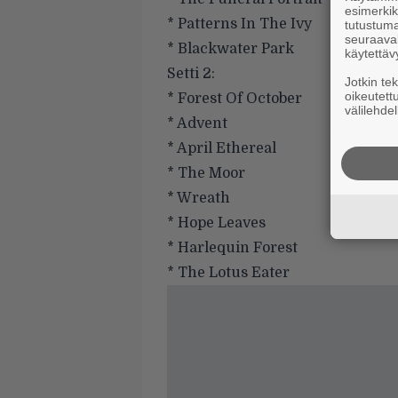
esimerkiks
* Patterns In The Ivy
tutustuma
seuraaval
* Blackwater Park
käytettäv
Setti 2:
Jotkin te
oikeutett
* Forest Of October
välilehdel
* Advent
* April Ethereal
* The Moor
* Wreath
* Hope Leaves
* Harlequin Forest
* The Lotus Eater