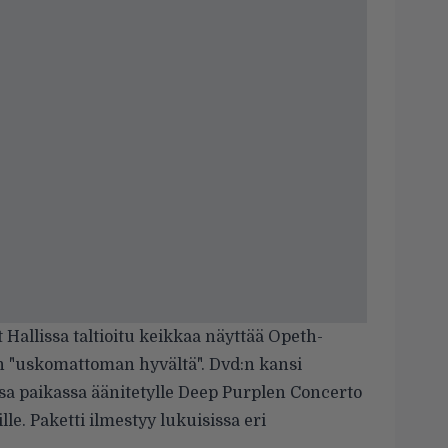
Hallissa taltioitu keikkaa näyttää Opeth-
 "uskomattoman hyvältä". Dvd:n
kansi
a paikassa äänitetylle Deep Purplen Concerto
e. Paketti ilmestyy lukuisissa eri