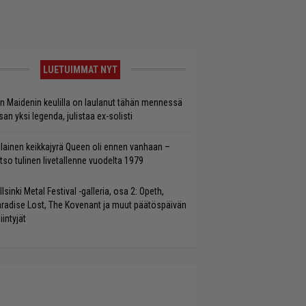
LUETUIMMAT NYT
on Maidenin keulilla on laulanut tähän mennessä
san yksi legenda, julistaa ex-solisti
llainen keikkajyrä Queen oli ennen vanhaan –
tso tulinen livetallenne vuodelta 1979
llsinki Metal Festival -galleria, osa 2: Opeth,
radise Lost, The Kovenant ja muut päätöspäivän
iintyjät