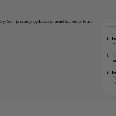
nyt Opeth julkaisee jo syyskuussa juhlarundilla taltioidun In Live
Ir
ta
Tä
ka
He
Pa
es