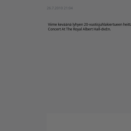
26.7.2010 21:04
Viime keväänä lyhyen 20-vuotisjuhlakiertueen heittä
Concert At The Royal Albert Hall-dvd:n.