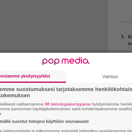
Ir
me
Tä
ka
vostamme yksityisyyttäsi
Valintasi
He
Pa
semme suostumuksesi tarjotaksemme henkilökohtai
pä
ökokemuksen
lellisesti valitsemamme
88 teknologiakumppania
hyödynnämme henkilö
Ep
semme paremman käyttäjäkokemuksen sekä kohdentaaksemme sisältöä
a.
tu
ällä suostut tietojesi käyttöön seuraavasti
Er
laitetunnisteita ja tallennamme evästeitä laitteellesi saadaksemme tie