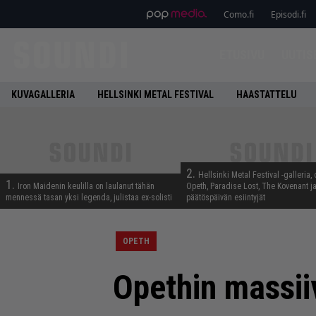
Como.fi
Episodi.fi
ETUSIVU
UUTIS
KUVAGALLERIA
HELLSINKI METAL FESTIVAL
HAASTATTELU
2.
Hellsinki Metal Festival -galleria, 
1.
Iron Maidenin keulilla on laulanut tähän
Opeth, Paradise Lost, The Kovenant j
mennessä tasan yksi legenda, julistaa ex-solisti
päätöspäivän esiintyjät
OPETH
Opethin massii