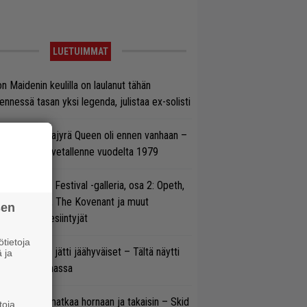
LUETUIMMAT
on Maidenin keulilla on laulanut tähän
nnessä tasan yksi legenda, julistaa ex-solisti
llainen keikkajyrä Queen oli ennen vanhaan –
tso tulinen livetallenne vuodelta 1979
llsinki Metal Festival -galleria, osa 2: Opeth,
radise Lost, The Kovenant ja muut
sen
ätöspäivän esiintyjät
tietoja
pu Normaali jätti jäähyväiset – Tältä näytti
 ja
nnelma Ratinassa
ik Grönwall matkaa hornaan ja takaisin – Skid
toja