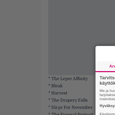
Ar
Tarvit
* The Leper Affinity
käytt
* Bleak
Me ja huo
* Harvest
tarjotak
mainoksi
* The Drapery Falls
Hyväksym
* Dirge For November
Käytämme 
* The Funeral Portrait