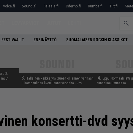
Voice.fi
Soundi.fi
Pelaaja.fi
Inferno.fi
Rumba.fi
Tilt.fi
Metel
ET
LEVYARVIOT
JUTUT
LEHTI
FESTIVAALIT
ENSINÄYTTÖ
SUOMALAISEN ROCKIN KLASSIKOT
osa 2:
3.
4.
a muut
Tällainen keikkajyrä Queen oli ennen vanhaan
Eppu Normaali jätti j
– katso tulinen livetallenne vuodelta 1979
tunnelma Ratinassa
vinen konsertti-dvd sy