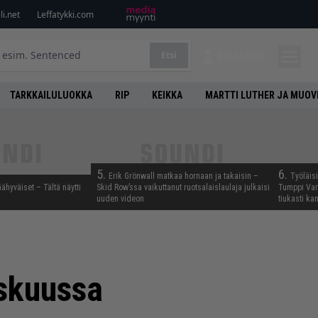
i.net
Leffatykki.com
Etsi
KIRJAUDU
TARKKAILULUOKKA
RIP
KEIKKA
MARTTI LUTHER JA MUOV
5.
6.
Erik Grönwall matkaa hornaan ja takaisin –
Työläis
äähyväiset – Tältä näytti
Skid Row’ssa vaikuttanut ruotsalaislaulaja julkaisi
Tumppi Varo
uuden videon
tiukasti k
yskuussa