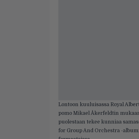
Lontoon kuuluisassa Royal Albert 
pomo Mikael Åkerfeldtin mukaan
puolestaan tekee kunniaa samass
for Group And Orchestra -albumill