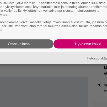
i sivuista, joilla vierailit, IP-osoitteestasi sekä laitteesi ominaisuuksista
Ro
an yksityiskohtaisesti käyttötarkoituksiin ja teknologiakumppaneihimm
u
la välilehdellä. Hylkääminen voi vaikuttaa sivuston toimivuuteen ja
yyteen.
Ty
knologiamme voivat käsitellä tietoja myös ilman suostumusta, jos niillä o
u peruste. Voit vastustaa tätä tai muuttaa asetuksiasi milloin tahansa se
Tu
lä.
ti
Omat valintani
Hyväksyn kaikki
Ar
su
Tietosuojak
”S
M
A
Ne
en