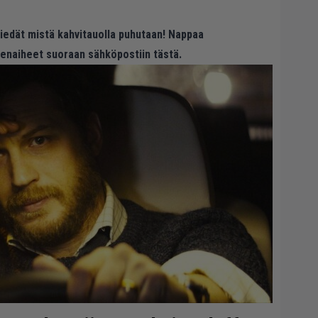
 tiedät mistä kahvitauolla puhutaan! Nappaa
eenaiheet suoraan sähköpostiin tästä.