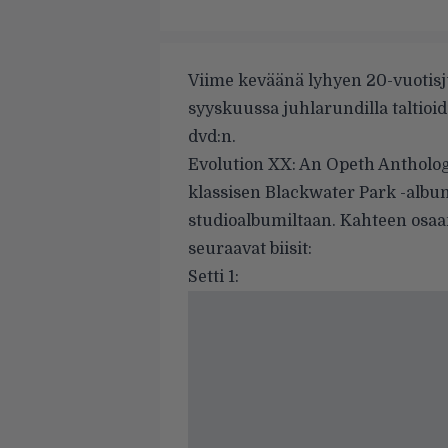
Viime keväänä lyhyen 20-vuotisj
syyskuussa juhlarundilla taltioid
dvd:n.
Evolution XX: An Opeth Anthology
klassisen Blackwater Park -albu
studioalbumiltaan. Kahteen osaan
seuraavat biisit:
Setti 1: