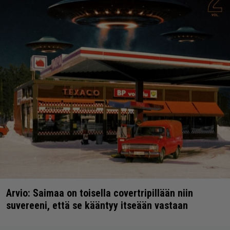
Arvio: Saimaa on toisella covertripillään niin
suvereeni, että se kääntyy itseään vastaan