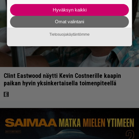
Hyväksyn kaikki
Omat valintani
Tietosuojakäytäntömme
Clint Eastwood näytti Kevin Costnerille kaapin
paikan hyvin yksinkertaisella toimenpiteellä