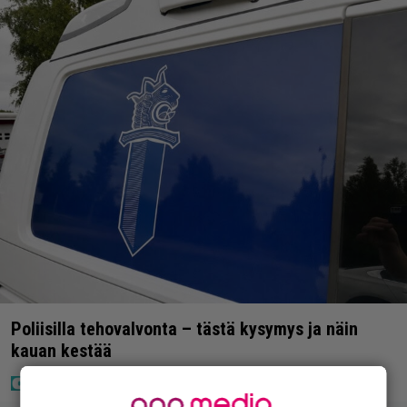
Poliisilla tehovalvonta – tästä kysymys ja näin
kauan kestää