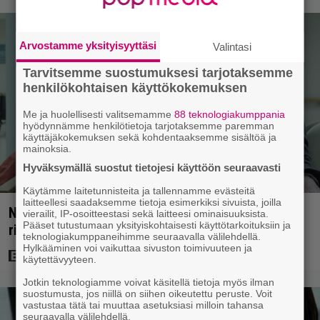
Arvostamme yksityisyyttäsi
Valintasi
Tarvitsemme suostumuksesi tarjotaksemme
henkilökohtaisen käyttökokemuksen
Me ja huolellisesti valitsemamme
88 teknologiakumppania
hyödynnämme henkilötietoja tarjotaksemme paremman
käyttäjäkokemuksen sekä kohdentaaksemme sisältöä ja
mainoksia.
Hyväksymällä suostut tietojesi käyttöön seuraavasti
Käytämme laitetunnisteita ja tallennamme evästeitä
laitteellesi saadaksemme tietoja esimerkiksi sivuista, joilla
Nyt Netflixissä: Yksi viime vuosien parhaista
vierailit, IP-osoitteestasi sekä laitteesi ominaisuuksista.
Pääset tutustumaan yksityiskohtaisesti käyttötarkoituksiin ja
rikossarjoista – IMDB-arvio 8,8
teknologiakumppaneihimme seuraavalla välilehdellä.
Hylkääminen voi vaikuttaa sivuston toimivuuteen ja
käytettävyyteen.
Jotkin teknologiamme voivat käsitellä tietoja myös ilman
suostumusta, jos niillä on siihen oikeutettu peruste. Voit
vastustaa tätä tai muuttaa asetuksiasi milloin tahansa
seuraavalla välilehdellä.