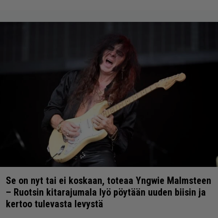
Se on nyt tai ei koskaan, toteaa Yngwie Malmsteen
– Ruotsin kitarajumala lyö pöytään uuden biisin ja
kertoo tulevasta levystä