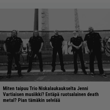
Miten taipuu Trio Niskalaukaukselta Jenni
Vartiaisen musiikki? Entäpä ruotsalainen death
metal? Pian tämäkin selviää