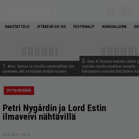
HAASTATTELU
JYTÄKESÄ GO-GO
FESTIVAALIT
KUVAGALLERIA
EN
2.
Guns N’ Rosesin keikalla nähtiin y
1.
Arvio: Saimaa on toisella covertripillään niin
suoraan country-maailman huipulta –
suvereeni, että se kääntyy itseään vastaan
kokoonpano suoriutui Bob Dylanin kl
PETRI NYGÅRD
Petri Nygårdin ja Lord Estin
ilmaveivi nähtävillä
23.6.2011 14:15