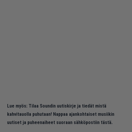
Lue myös:
Tilaa Soundin uutiskirje ja tiedät mistä
kahvitauolla puhutaan! Nappaa ajankohtaiset musiikin
uutiset ja puheenaiheet suoraan sähköpostiin tästä.