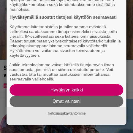
käyttäjäkokemuksen sekä kohdentaaksemme sisältöä ja
mainoksia.
Hyväksymällä suostut tietojesi käyttöön seuraavasti
Käytämme laitetunnisteita ja tallennamme evästeitä
laitteellesi saadaksemme tietoja esimerkiksi sivuista, joilla
vierailit, IP-osoitteestasi sekä laitteesi ominaisuuksista.
Pääset tutustumaan yksityiskohtaisesti käyttötarkoituksiin ja
teknologiakumppaneihimme seuraavalla välilehdellä.
Hylkääminen voi vaikuttaa sivuston toimivuuteen ja
käytettävyyteen.
Jotkin teknologiamme voivat käsitellä tietoja myös ilman
Syötkö perunoita näin? Tutkijat löysivät yhteyden
suostumusta, jos niillä on siihen oikeutettu peruste. Voit
vakavaan kansansairauteen
vastustaa tätä tai muuttaa asetuksiasi milloin tahansa
seuraavalla välilehdellä.
Hyväksyn kaikki
Omat valintani
Tietosuojakäytäntömme