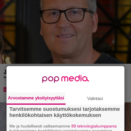
Jani Sievinen kokosi lapsikatraansa yhteen –
”Minun suurin perintöni heille”
Arvostamme yksityisyyttäsi
Valintasi
Tarvitsemme suostumuksesi tarjotaksemme
henkilökohtaisen käyttökokemuksen
Me ja huolellisesti valitsemamme
88 teknologiakumppania
hyödynnämme henkilötietoja tarjotaksemme paremman