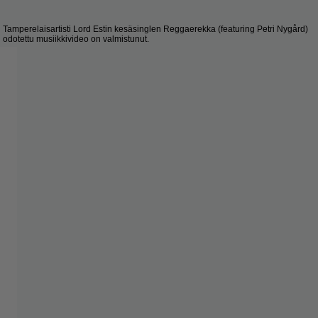
Tamperelaisartisti Lord Estin kesäsinglen Reggaerekka (featuring Petri Nygård)
odotettu musiikkivideo on valmistunut.