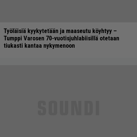
Työläisiä kyykytetään ja maaseutu köyhtyy –
Tumppi Varosen 70-vuotisjuhlabiisillä otetaan
tiukasti kantaa nykymenoon