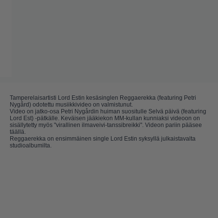
Tamperelaisartisti Lord Estin kesäsinglen Reggaerekka (featuring Petri
Nygård) odotettu musiikkivideo on valmistunut.
Video on jatko-osa Petri Nygårdin huiman suositulle Selvä päivä (featuring
Lord Est) -pätkälle. Keväisen jääkiekon MM-kullan kunniaksi videoon on
sisällytetty myös "virallinen ilmaveivi-tanssibreikki". Videon pariin pääsee
täällä
.
Reggaerekka on ensimmäinen single Lord Estin syksyllä julkaistavalta
studioalbumilta.