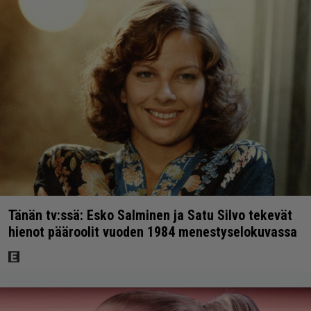
Tänän tv:ssä: Esko Salminen ja Satu Silvo tekevät
hienot pääroolit vuoden 1984 menestyselokuvassa