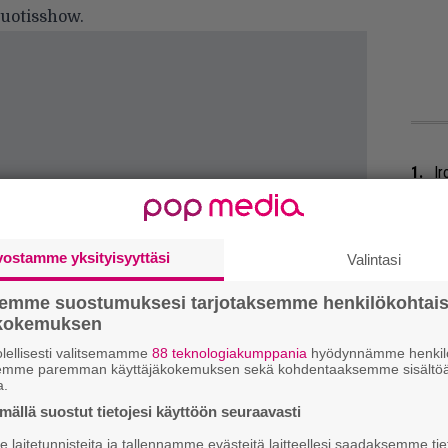
vuotisshow.
Ir
me
Tä
vostamme yksityisyyttäsi
Valintasi
ka
semme suostumuksesi tarjotaksemme henkilökohtai
He
ökokemuksen
Pa
lellisesti valitsemamme
88 teknologiakumppania
hyödynnämme henkilö
pä
semme paremman käyttäjäkokemuksen sekä kohdentaaksemme sisältöä
a.
ällä suostut tietojesi käyttöön seuraavasti
Er
Ro
laitetunnisteita ja tallennamme evästeitä laitteellesi saadaksemme tie