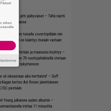
. Pääset
uden videon
e
pu Normaali jätti jäähyväiset – Tältä näytti
nnelma Ratinassa
n siihen
uraavalla
vio: Saimaa on toisella covertripillään niin
vereeni, että se kääntyy itseään vastaan
öläisiä kyykytetään ja maaseutu köyhtyy –
mppi Varosen 70-vuotisjuhlabiisillä otetaan
äytäntömme
ukasti kantaa nykymenoon
e oli oikeastaan aika herttaista” – Duff
cKagan kertoo Axl Rosen jännittäneen
C/DC-pestiään
il Young julkaisee uuden albumin –
simaistiaisella mittaa 11 minuuttia