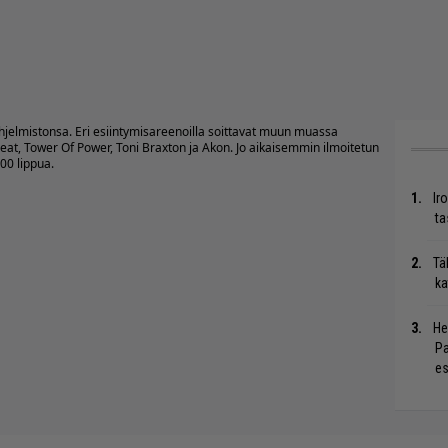
hjelmistonsa. Eri esiintymisareenoilla soittavat muun muassa
 Feat, Tower Of Power, Toni Braxton ja Akon. Jo aikaisemmin ilmoitetun
00 lippua.
Ir
ta
Tä
ka
He
Pa
es