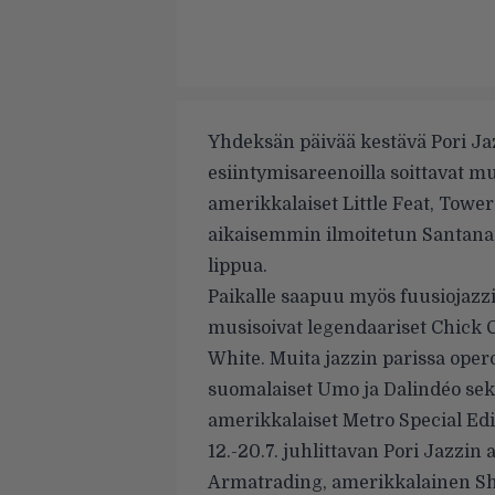
Yhdeksän päivää kestävä Pori Jaz
esiintymisareenoilla soittavat m
amerikkalaiset Little Feat, Towe
aikaisemmin ilmoitetun Santanan
lippua.
Paikalle saapuu myös fuusiojazzi
musisoivat legendaariset Chick C
White. Muita jazzin parissa oper
suomalaiset Umo ja Dalindéo sekä
amerikkalaiset Metro Special Edit
12.-20.7. juhlittavan Pori Jazzi
Armatrading, amerikkalainen Sh