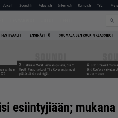
Voice.fi
Soundi.fi
Pelaaja.fi
Inferno.fi
Rumba.fi
Tilt.fi
Metel
ET
LEVYARVIOT
JUTUT
LEHTI
FESTIVAALIT
ENSINÄYTTÖ
SUOMALAISEN ROCKIN KLASSIKOT
3.
4.
Hellsinki Metal Festival -galleria, osa 2:
Erik Grönwall matkaa
nnen vanhaan
Opeth, Paradise Lost, The Kovenant ja muut
Skid Row’ssa vaikuttanut 
 1979
päätöspäivän esiintyjät
uuden videon
isi esiintyjiään; mukan