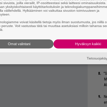
i sivuista, joilla vierailit, IP-osoitteestasi sekä laitteesi ominaisuuksista
u
an yksityiskohtaisesti käyttötarkoituksiin ja teknologiakumppaneihimm
la välilehdellä. Hylkääminen voi vaikuttaa sivuston toimivuuteen ja
tuman nettisivuilla.
yyteen.
Ep
tu
knologiamme voivat käsitellä tietoja myös ilman suostumusta, jos niillä o
u peruste. Voit vastustaa tätä tai muuttaa asetuksiasi milloin tahansa se
 tiedät mistä kahvitauolla puhutaan! Nappaa
lä.
Ar
eenaiheet suoraan sähköpostiin tästä.
su
Omat valintani
Hyväksyn kaikki
Ty
Tu
Tietosuojak
ti
”S
M
A
Ne
en