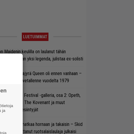
LUETUIMMAT
on Maidenin keulilla on laulanut tähän
nnessä tasan yksi legenda, julistaa ex-solisti
llainen keikkajyrä Queen oli ennen vanhaan –
tso tulinen livetallenne vuodelta 1979
sen
llsinki Metal Festival -galleria, osa 2: Opeth,
radise Lost, The Kovenant ja muut
tietoja
ätöspäivän esiintyjät
 ja
ik Grönwall matkaa hornaan ja takaisin – Skid
w’ssa vaikuttanut ruotsalaislaulaja julkaisi
toja