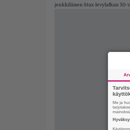
jenkkiläisen Stax-levylafkan 50-
Ar
Tarvit
käytt
Me ja huo
tarjotak
mainoksi
Hyväksym
Käytämme 