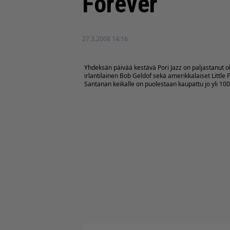
Forever
27.3.2008 14:16
Yhdeksän päivää kestävä Pori Jazz on paljastanut o
irlantilainen Bob Geldof sekä amerikkalaiset Little
Santanan keikalle on puolestaan kaupattu jo yli 100