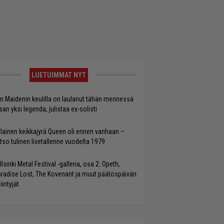
LUETUIMMAT NYT
on Maidenin keulilla on laulanut tähän mennessä
san yksi legenda, julistaa ex-solisti
llainen keikkajyrä Queen oli ennen vanhaan –
tso tulinen livetallenne vuodelta 1979
llsinki Metal Festival -galleria, osa 2: Opeth,
radise Lost, The Kovenant ja muut päätöspäivän
iintyjät