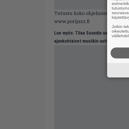
esimerkiks
tutustuma
seuraaval
Tutustu koko ohjelmistoon tapah
käytettäv
www.porijazz.fi
Jotkin te
oikeutett
Lue myös:
Tilaa Soundin uutiskirje ja
välilehdel
ajankohtaiset musiikin uutiset ja puh