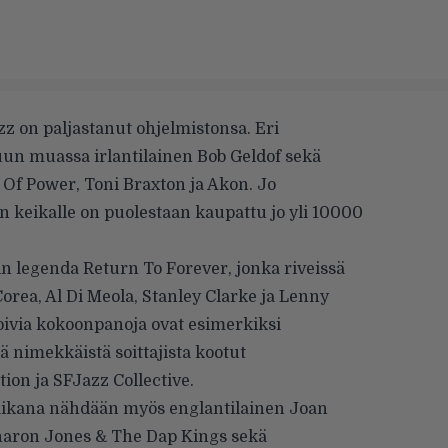
z on paljastanut ohjelmistonsa. Eri
uun muassa irlantilainen Bob Geldof sekä
r Of Power, Toni Braxton ja Akon. Jo
 keikalle on puolestaan kaupattu jo yli 10000
n legenda Return To Forever, jonka riveissä
orea, Al Di Meola, Stanley Clarke ja Lenny
oivia kokoonpanoja ovat esimerkiksi
 nimekkäistä soittajista kootut
ion ja SFJazz Collective.
n aikana nähdään myös englantilainen Joan
aron Jones & The Dap Kings sekä