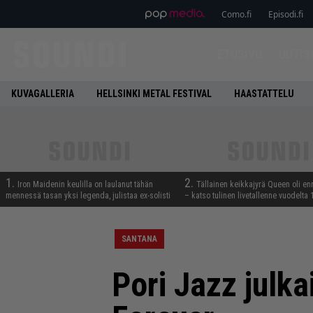
Como.fi
Episodi.fi
ETUSIVU
UUTIS
KUVAGALLERIA
HELLSINKI METAL FESTIVAL
HAASTATTELU
1.
2.
Iron Maidenin keulilla on laulanut tähän
Tällainen keikkajyrä Queen oli e
mennessä tasan yksi legenda, julistaa ex-solisti
– katso tulinen livetallenne vuodelta
SANTANA
Pori Jazz julka