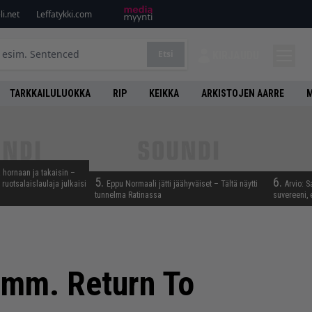
i.net
Leffatykki.com
Etsi
KIRJAUDU
TARKKAILULUOKKA
RIP
KEIKKA
ARKISTOJEN AARRE
M
 hornaan ja takaisin –
5.
6.
ruotsalaislaulaja julkaisi
Eppu Normaali jätti jäähyväiset – Tältä näytti
Arvio: S
tunnelma Ratinassa
suvereeni, 
a mm. Return To