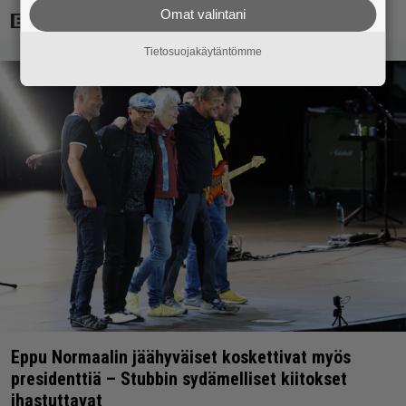
Omat valintani
Tietosuojakäytäntömme
Eppu Normaalin jäähyväiset koskettivat myös
presidenttiä – Stubbin sydämelliset kiitokset
ihastuttavat