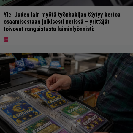
Yle: Uuden lain myötä työnhakijan täytyy kertoa
osaamisestaan julkisesti netissä – yrittäjät
toivovat rangaistusta laiminlyönnistä