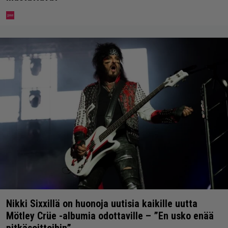
Nikki Sixxillä on huonoja uutisia kaikille uutta
Mötley Crüe -albumia odottaville – ”En usko enää
pitkäsoittoihin”