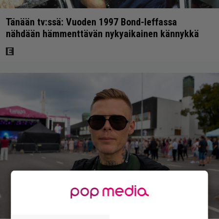
Tänään tv:ssä: Vuoden 1997 Bond-leffassa
nähdään hämmenttävän nykyaikainen kännykkä