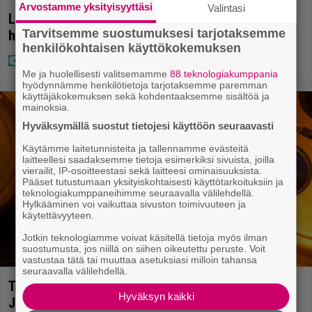
Arvostamme yksityisyyttäsi
Valintasi
Laulaja Aki Samuli on nyt Aki Kirvesniemi – tässä
Tarvitsemme suostumuksesi tarjotaksemme
hääkuva
henkilökohtaisen käyttökokemuksen
Me ja huolellisesti valitsemamme
88 teknologiakumppania
hyödynnämme henkilötietoja tarjotaksemme paremman
käyttäjäkokemuksen sekä kohdentaaksemme sisältöä ja
mainoksia.
Hyväksymällä suostut tietojesi käyttöön seuraavasti
Käytämme laitetunnisteita ja tallennamme evästeitä
laitteellesi saadaksemme tietoja esimerkiksi sivuista, joilla
vierailit, IP-osoitteestasi sekä laitteesi ominaisuuksista.
Pääset tutustumaan yksityiskohtaisesti käyttötarkoituksiin ja
teknologiakumppaneihimme seuraavalla välilehdellä.
Hylkääminen voi vaikuttaa sivuston toimivuuteen ja
käytettävyyteen.
Jotkin teknologiamme voivat käsitellä tietoja myös ilman
suostumusta, jos niillä on siihen oikeutettu peruste. Voit
vastustaa tätä tai muuttaa asetuksiasi milloin tahansa
seuraavalla välilehdellä.
Tänään tv:ssä: Vuoden 2023 megaelokuva luottaa
Hyväksyn kaikki
Jason Stathamin karismaan