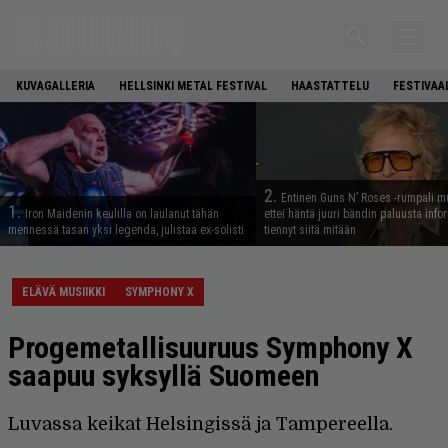
KUVAGALLERIA
HELLSINKI METAL FESTIVAL
HAASTATTELU
FESTIVAA
2.
Entinen Guns N’ Roses -rumpali mu
1.
Iron Maidenin keulilla on laulanut tähän
ettei häntä juuri bändin paluusta info
mennessä tasan yksi legenda, julistaa ex-solisti
tiennyt siitä mitään
ELÄVÄ MUSIIKKI
SYMPHONY X
Progemetallisuuruus Symphony X
saapuu syksyllä Suomeen
Luvassa keikat Helsingissä ja Tampereella.