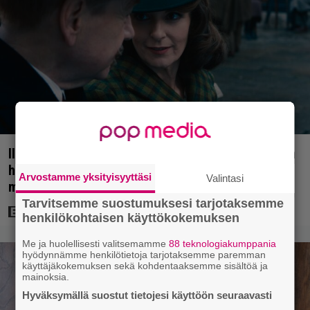
Illalla tv:ssä: Perinteinen dekkari Agatha Christien
hengessä – vuoden 2023 leffa tarjoaa
Arvostamme yksityisyyttäsi
Valintasi
murhamysteerin
Tarvitsemme suostumuksesi tarjotaksemme
henkilökohtaisen käyttökokemuksen
Me ja huolellisesti valitsemamme
88 teknologiakumppania
hyödynnämme henkilötietoja tarjotaksemme paremman
käyttäjäkokemuksen sekä kohdentaaksemme sisältöä ja
mainoksia.
Hyväksymällä suostut tietojesi käyttöön seuraavasti