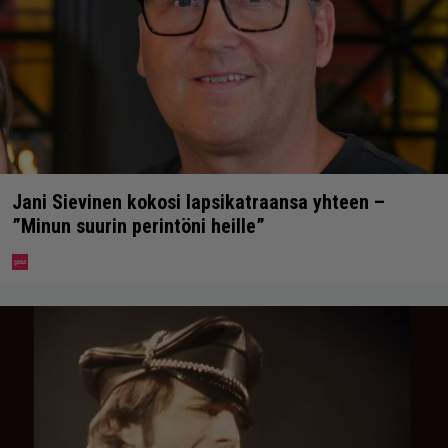
Jani Sievinen kokosi lapsikatraansa yhteen –
”Minun suurin perintöni heille”