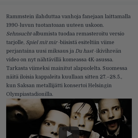
Rammstein ilahduttaa vanhoja fanejaan laittamalla
1990-luvun tuotantoaan uuteen uskoon.
Sehnsucht
-albumista tuodaa remasteroitu versio
tarjolle,
Spiel mit mir
-biisistä esiteltiin viime
perjantaina uusi miksaus ja
Du hast
-ikivihreän
video on nyt nähtävillä komeassa 4K-asussa.
Tarkasta viimeksi mainitut alapuolelta. Suomessa
näitä iloisia kappaleita kuullaan sitten 27.–28.5.,
kun Saksan metallijätti konsertoi Helsingin
Olympiastadionilla.