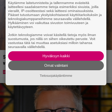
Käytämme laitetunnisteita ja tallennamme evästeitä
laitteellesi saadaksemme tietoja esimerkiksi sivuista, joilla
vierailit, IP-osoitteestasi sekä laitteesi ominaisuuksista.
Pääset tutustumaan yksityiskohtaisesti käyttötarkoituksiin ja
teknologiakumppaneihimme seuraavalla välilehdellä.
Hylkääminen voi vaikuttaa sivuston toimivuuteen ja
käytettävyyteen.
Jotkin teknologiamme voivat käsitellä tietoja myös ilman
suostumusta, jos niillä on siihen oikeutettu peruste. Voit
vastustaa tätä tai muuttaa asetuksiasi milloin tahansa
seuraavalla välilehdellä.
Hyväksyn kaikki
Syötkö perunoita näin? Tutkijat löysivät yhteyden
vakavaan kansansairauteen
Omat valintani
Tietosuojakäytäntömme