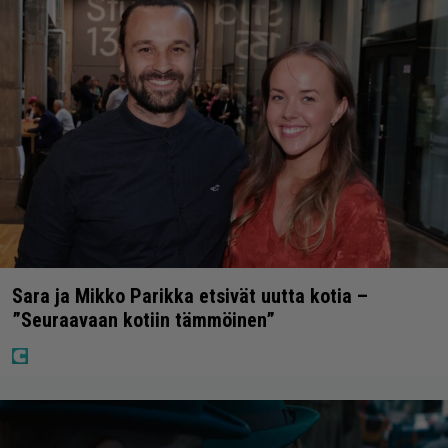
Sara ja Mikko Parikka etsivät uutta kotia –
”Seuraavaan kotiin tämmöinen”