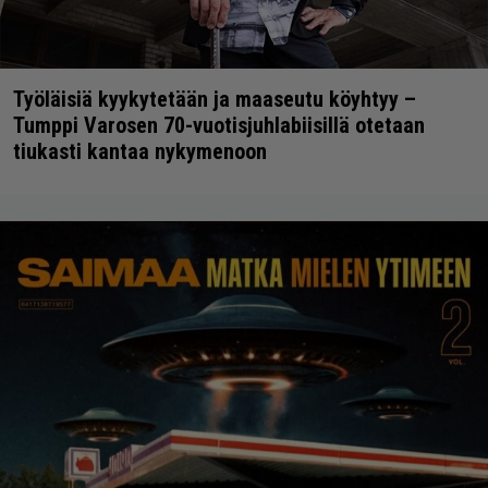
Työläisiä kyykytetään ja maaseutu köyhtyy –
Tumppi Varosen 70-vuotisjuhlabiisillä otetaan
tiukasti kantaa nykymenoon