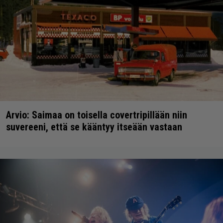
Arvio: Saimaa on toisella covertripillään niin
suvereeni, että se kääntyy itseään vastaan