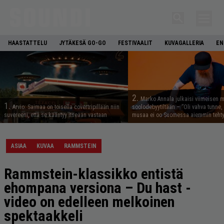
HAASTATTELU
JYTÄKESÄ GO-GO
FESTIVAALIT
KUVAGALLERIA
EN
2.
Marko Annala julkaisi viimeisen m
1.
Arvio: Saimaa on toisella covertripillään niin
soolodebyytiltään – ”Oli vahva tunne, e
suvereeni, että se kääntyy itseään vastaan
musaa ei oo Suomessa aiemmin tehty
ASIAA
KUVAA
RAMMSTEIN
Rammstein-klassikko entistä
ehompana versiona – Du hast -
video on edelleen melkoinen
spektaakkeli