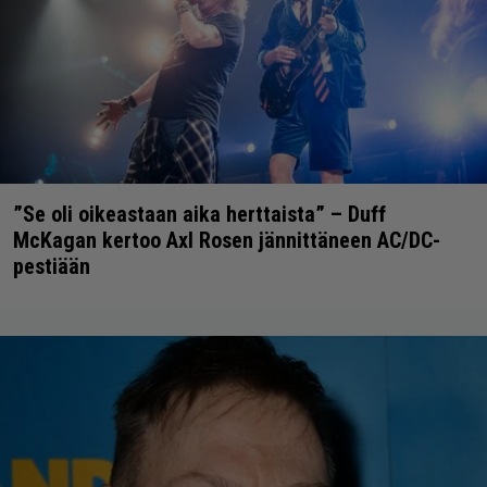
”Se oli oikeastaan aika herttaista” – Duff
McKagan kertoo Axl Rosen jännittäneen AC/DC-
pestiään