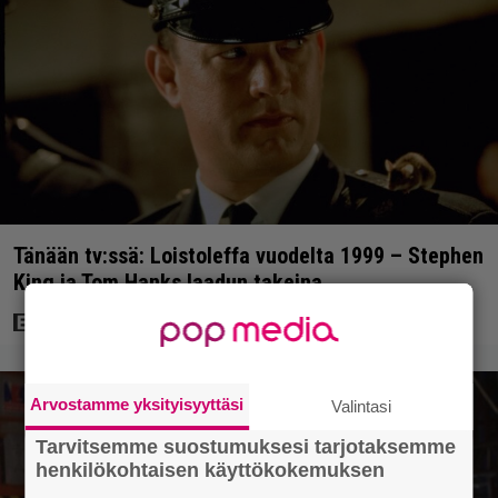
Tänään tv:ssä: Loistoleffa vuodelta 1999 – Stephen
King ja Tom Hanks laadun takeina
Arvostamme yksityisyyttäsi
Valintasi
Tarvitsemme suostumuksesi tarjotaksemme
henkilökohtaisen käyttökokemuksen