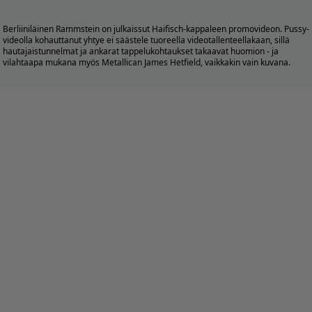
Berliiniläinen Rammstein on julkaissut Haifisch-kappaleen promovideon. Pussy-
videolla kohauttanut yhtye ei säästele tuoreella videotallenteellakaan, sillä
hautajaistunnelmat ja ankarat tappelukohtaukset takaavat huomion - ja
vilahtaapa mukana myös Metallican James Hetfield, vaikkakin vain kuvana.