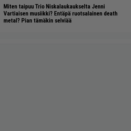
Miten taipuu Trio Niskalaukaukselta Jenni
Vartiaisen musiikki? Entäpä ruotsalainen death
metal? Pian tämäkin selviää