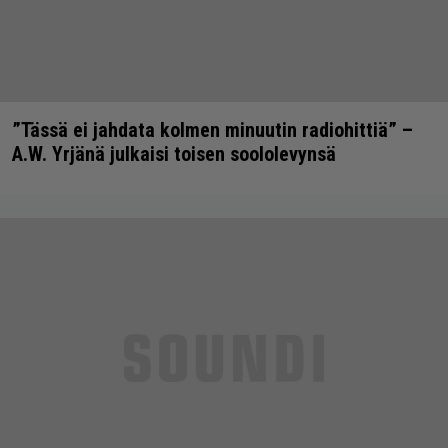
”Tässä ei jahdata kolmen minuutin radiohittiä” –
A.W. Yrjänä julkaisi toisen soololevynsä