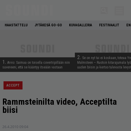
HAASTATTELU
JYTÄKESÄ GO-GO
KUVAGALLERIA
FESTIVAALIT
EN
2.
Se on nyt tai ei koskaan, toteaa Y
1.
Arvio: Saimaa on toisella covertripillään niin
Malmsteen – Ruotsin kitarajumala ly
suvereeni, että se kääntyy itseään vastaan
uuden biisin ja kertoo tulevasta levys
ACCEPT
Rammsteinilta video, Acceptilta
biisi
26.4.2010 09:04