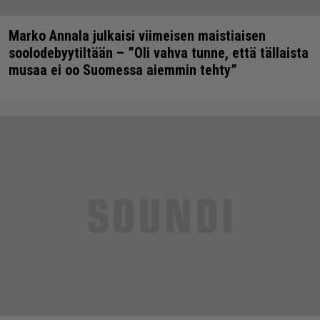
Marko Annala julkaisi viimeisen maistiaisen
soolodebyytiltään – ”Oli vahva tunne, että tällaista
musaa ei oo Suomessa aiemmin tehty”