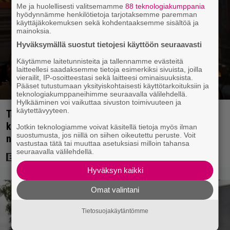
Me ja huolellisesti valitsemamme
88 teknologiakumppania
hyödynnämme henkilötietoja tarjotaksemme paremman
käyttäjäkokemuksen sekä kohdentaaksemme sisältöä ja
mainoksia.
Hyväksymällä suostut tietojesi käyttöön seuraavasti
Käytämme laitetunnisteita ja tallennamme evästeitä
laitteellesi saadaksemme tietoja esimerkiksi sivuista, joilla
vierailit, IP-osoitteestasi sekä laitteesi ominaisuuksista.
Pääset tutustumaan yksityiskohtaisesti käyttötarkoituksiin ja
teknologiakumppaneihimme seuraavalla välilehdellä.
Hylkääminen voi vaikuttaa sivuston toimivuuteen ja
käytettävyyteen.
Tänään tv:ssä: Steven Spielbergin ja Tom Cruisen
kaveruus loppui 21 vuotta sitten – Syynä Cruisen
Jotkin teknologiamme voivat käsitellä tietoja myös ilman
suostumusta, jos niillä on siihen oikeutettu peruste. Voit
nolo käytös
vastustaa tätä tai muuttaa asetuksiasi milloin tahansa
seuraavalla välilehdellä.
Hyväksyn kaikki
Omat valintani
Tietosuojakäytäntömme