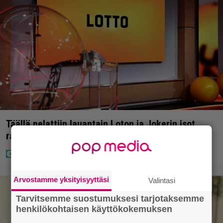
Täällä pelattiin lauantain Loton ja Jokerin isot
rahat – Tokmannilla, ABC:lla, netissä…
Arvostamme yksityisyyttäsi
Valintasi
Tarvitsemme suostumuksesi tarjotaksemme
henkilökohtaisen käyttökokemuksen