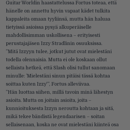
Guitar Worldin haastattelussa Fortus toteaa, että
hänelle on annettu hyvin vapaat kädet tulkita
kappaleita omaan tyyliinsä, mutta hän haluaa
tietyissä asioissa pysyä alkuperäiselle
mahdollisimman uskollisena – erityisesti
perustajajäsen Izzy Stradlinin osuuksissa.
”Mitä Izzyyn tulee, jotkut jutut ovat mielestäni
todella olennaisia. Mutta ei ole koskaan ollut
sellaista hetkeä, että Slash olisi tullut sanomaan
minulle: ’Mielestäni sinun pitäisi tässä kohtaa
soittaa kuten Izzy'”, Fortus alleviivaa.
”Hän luottaa siihen, millä tavoin minä lähestyn
asioita. Mutta on joitain asioita, joita –
kunnioituksesta Izzyn neroutta kohtaan ja sitä,
mikä tekee bändistä legendaarisen – soitan
sellaisenaan, koska ne ovat mielestäni kiinteä osa