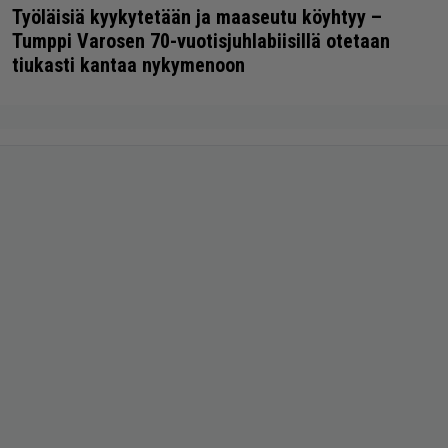
Työläisiä kyykytetään ja maaseutu köyhtyy –
Tumppi Varosen 70-vuotisjuhlabiisillä otetaan
tiukasti kantaa nykymenoon