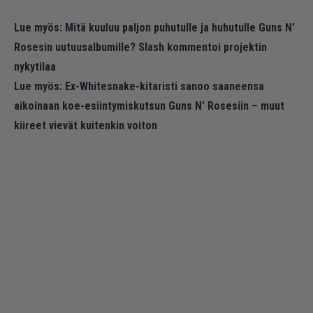
Lue myös:
Mitä kuuluu paljon puhutulle ja huhutulle Guns N’
Rosesin uutuusalbumille? Slash kommentoi projektin
nykytilaa
Lue myös:
Ex-Whitesnake-kitaristi sanoo saaneensa
aikoinaan koe-esiintymiskutsun Guns N’ Rosesiin – muut
kiireet vievät kuitenkin voiton