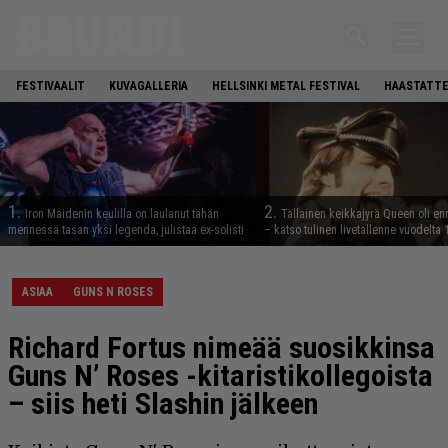
FESTIVAALIT
KUVAGALLERIA
HELLSINKI METAL FESTIVAL
HAASTATTE
1.
2.
Iron Maidenin keulilla on laulanut tähän
Tällainen keikkajyrä Queen oli e
mennessä tasan yksi legenda, julistaa ex-solisti
– katso tulinen livetallenne vuodelta
ASIAA
GUNS N ROSES
Richard Fortus nimeää suosikkinsa
Guns N’ Roses -kitaristikollegoista
– siis heti Slashin jälkeen