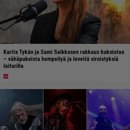
Karita Tykän ja Sami Saikkosen rakkaus kukoistaa
– vähäpukeista hempeilyä ja leveitä virnistyksiä
laiturilla