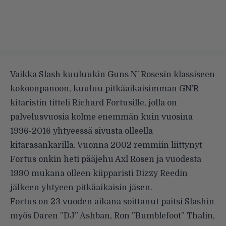
Vaikka Slash kuuluukin Guns N’ Rosesin klassiseen
kokoonpanoon, kuuluu pitkäaikaisimman GN’R-
kitaristin titteli Richard Fortusille, jolla on
palvelusvuosia kolme enemmän kuin vuosina
1996-2016 yhtyeessä sivusta olleella
kitarasankarilla. Vuonna 2002 remmiin liittynyt
Fortus onkin heti pääjehu Axl Rosen ja vuodesta
1990 mukana olleen kiipparisti Dizzy Reedin
jälkeen yhtyeen pitkäaikaisin jäsen.
Fortus on 23 vuoden aikana soittanut paitsi Slashin
myös Daren ”DJ” Ashban, Ron ”Bumblefoot” Thalin,