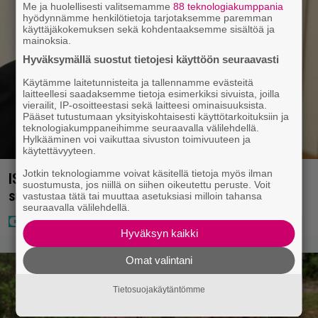
Me ja huolellisesti valitsemamme
88 teknologiakumppania
hyödynnämme henkilötietoja tarjotaksemme paremman
käyttäjäkokemuksen sekä kohdentaaksemme sisältöä ja
mainoksia.
Hyväksymällä suostut tietojesi käyttöön seuraavasti
Käytämme laitetunnisteita ja tallennamme evästeitä
laitteellesi saadaksemme tietoja esimerkiksi sivuista, joilla
vierailit, IP-osoitteestasi sekä laitteesi ominaisuuksista.
Pääset tutustumaan yksityiskohtaisesti käyttötarkoituksiin ja
teknologiakumppaneihimme seuraavalla välilehdellä.
Hylkääminen voi vaikuttaa sivuston toimivuuteen ja
käytettävyyteen.
Jotkin teknologiamme voivat käsitellä tietoja myös ilman
IS: Hjalliksen ja Jasminen häissä suomalainen
suostumusta, jos niillä on siihen oikeutettu peruste. Voit
supertähti
vastustaa tätä tai muuttaa asetuksiasi milloin tahansa
seuraavalla välilehdellä.
Hyväksyn kaikki
Omat valintani
Tietosuojakäytäntömme