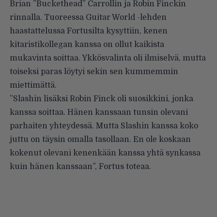
Brian ”Buckethead” Carrollin ja Robin Finckin
rinnalla. Tuoreessa
Guitar World -lehden
haastattelussa
Fortusilta kysyttiin, kenen
kitaristikollegan kanssa on ollut kaikista
mukavinta soittaa. Ykkösvalinta oli ilmiselvä, mutta
toiseksi paras löytyi sekin sen kummemmin
miettimättä.
”Slashin lisäksi Robin Finck oli suosikkini, jonka
kanssa soittaa. Hänen kanssaan tunsin olevani
parhaiten yhteydessä. Mutta Slashin kanssa koko
juttu on täysin omalla tasollaan. En ole koskaan
kokenut olevani kenenkään kanssa yhtä synkassa
kuin hänen kanssaan”, Fortus toteaa.