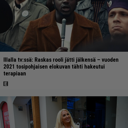
Illalla tv:ssä: Raskas rooli jätti jälkensä – vuoden
2021 tosipohjaisen elokuvan tähti hakeutui
terapiaan