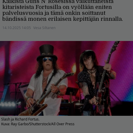
Kaikista Guns N' Rosesissa vaikuttaneista
kitaristeista Fortusilla on vyöllään eniten
palvelusvuosia ja tämä onkin soittanut
bändissä monen erilaisen kepittäjän rinnalla.
14.10.2025 14:05
Vesa Siltanen
Slash ja Richard Fortus.
Kuva: Ray Garbo/Shutterstock/All Over Press