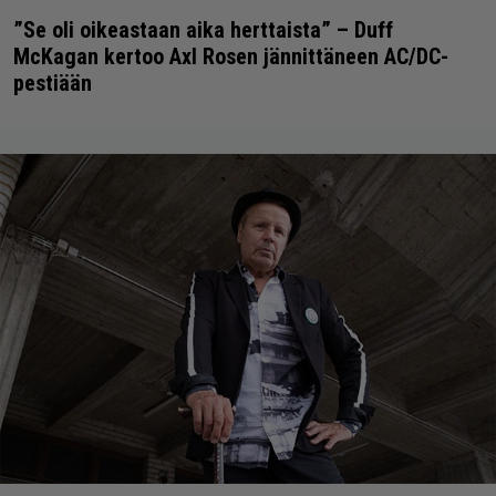
”Se oli oikeastaan aika herttaista” – Duff
McKagan kertoo Axl Rosen jännittäneen AC/DC-
pestiään