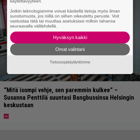
käytettävyyteen.
Jotkin teknologiamme voivat käsitellä tietoja myös ilman
suostumusta, jos niillä on siihen oikeutettu peruste. Voit
vastustaa tätä tai muuttaa asetuksiasi milloin tahansa
seuraavalla välilehdellä.
Hyväksyn kaikki
Omat valintani
Tietosuojakäytäntömme
”Mitä isompi vehje, sen paremmin kulkee” –
Susanna Penttilä suuntasi Bangbussinsa Helsingin
keskustaan