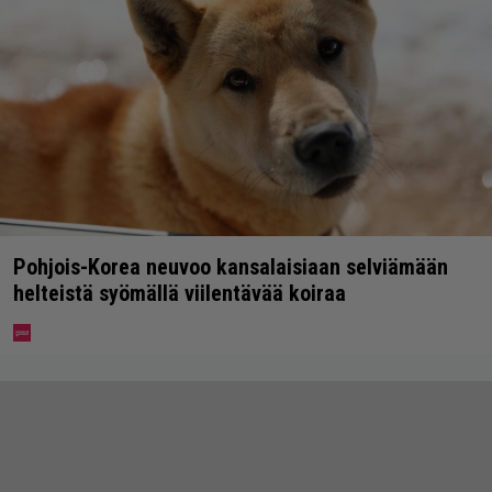
Pohjois-Korea neuvoo kansalaisiaan selviämään
helteistä syömällä viilentävää koiraa