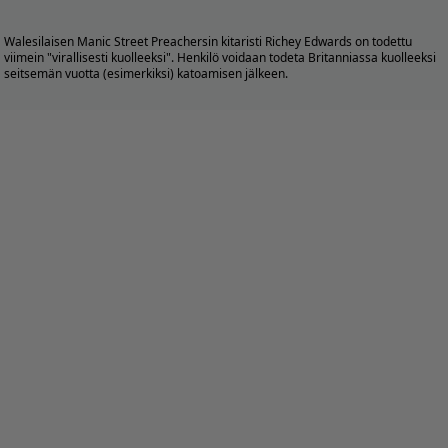
Walesilaisen Manic Street Preachersin kitaristi Richey Edwards on todettu
viimein "virallisesti kuolleeksi". Henkilö voidaan todeta Britanniassa kuolleeksi
seitsemän vuotta (esimerkiksi) katoamisen jälkeen.