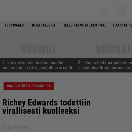
FESTIVAALIT
KUVAGALLERIA
HELLSINKI METAL FESTIVAL
HAASTATTE
1.
2.
Iron Maidenin keulilla on laulanut tähän
Tällainen keikkajyrä Queen oli e
mennessä tasan yksi legenda, julistaa ex-solisti
– katso tulinen livetallenne vuodelta
MANIC STREET PREACHERS
Richey Edwards todettiin
virallisesti kuolleeksi
24.11.2008 15:04