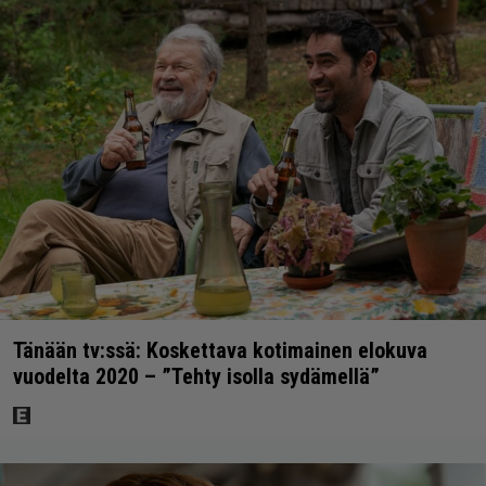
Tänään tv:ssä: Koskettava kotimainen elokuva
vuodelta 2020 – ”Tehty isolla sydämellä”