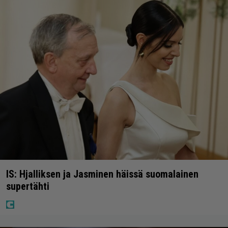
IS: Hjalliksen ja Jasminen häissä suomalainen
supertähti