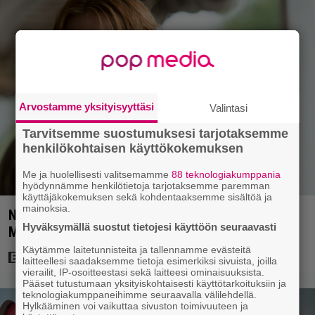
Arvostamme yksityisyyttäsi
Valintasi
Tarvitsemme suostumuksesi tarjotaksemme
henkilökohtaisen käyttökokemuksen
Me ja huolellisesti valitsemamme
88 teknologiakumppania
hyödynnämme henkilötietoja tarjotaksemme paremman
käyttäjäkokemuksen sekä kohdentaaksemme sisältöä ja
mainoksia.
Nyt Netflixissä: 180 miljoonan toimintaseikkailu –
Hyväksymällä suostut tietojesi käyttöön seuraavasti
Margot Robbie vei seksikohtauksen liian pitkälle
Käytämme laitetunnisteita ja tallennamme evästeitä
laitteellesi saadaksemme tietoja esimerkiksi sivuista, joilla
vierailit, IP-osoitteestasi sekä laitteesi ominaisuuksista.
Pääset tutustumaan yksityiskohtaisesti käyttötarkoituksiin ja
teknologiakumppaneihimme seuraavalla välilehdellä.
Hylkääminen voi vaikuttaa sivuston toimivuuteen ja