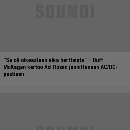
”Se oli oikeastaan aika herttaista” – Duff
McKagan kertoo Axl Rosen jännittäneen AC/DC-
pestiään