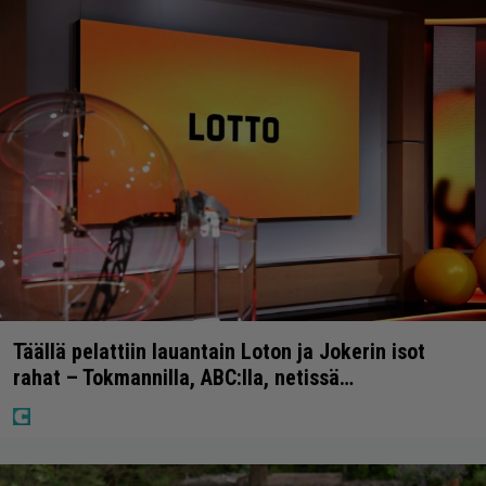
Täällä pelattiin lauantain Loton ja Jokerin isot
rahat – Tokmannilla, ABC:lla, netissä…