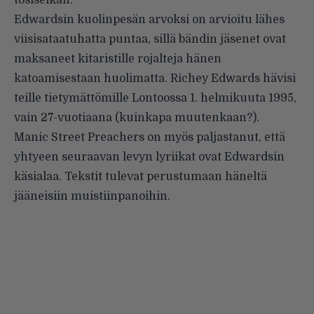
tosiseikan.
Edwardsin kuolinpesän arvoksi on arvioitu lähes
viisisataatuhatta puntaa, sillä bändin jäsenet ovat
maksaneet kitaristille rojalteja hänen
katoamisestaan huolimatta. Richey Edwards hävisi
teille tietymättömille Lontoossa 1. helmikuuta 1995,
vain 27-vuotiaana (kuinkapa muutenkaan?).
Manic Street Preachers on myös paljastanut, että
yhtyeen seuraavan levyn lyriikat ovat Edwardsin
käsialaa. Tekstit tulevat perustumaan häneltä
jääneisiin muistiinpanoihin.