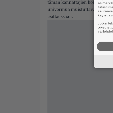
tämän kannattajien kokoontumin
esimerkiks
tutustuma
univormua muistuttavassa asuss
seuraaval
käytettäv
esittäessään.
Jotkin te
oikeutett
välilehdel