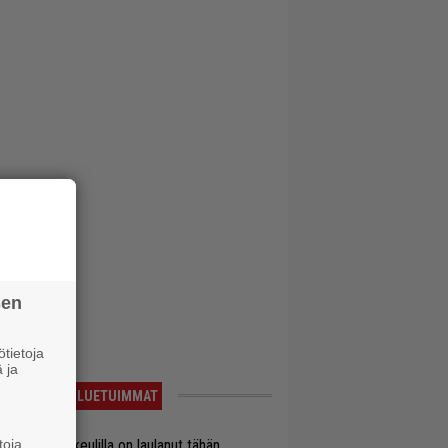
sen
tietoja
 ja
LUETUIMMAT
toja
on Maidenin keulilla on laulanut tähän