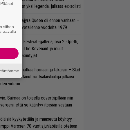
. Pääset
nnessä tasan yksi legenda, julistaa ex-solisti
e
llainen keikkajyrä Queen oli ennen vanhaan –
n siihen
tso tulinen livetallenne vuodelta 1979
uraavalla
llsinki Metal Festival -galleria, osa 2: Opeth,
radise Lost, The Kovenant ja muut
ätöspäivän esiintyjät
ik Grönwall matkaa hornaan ja takaisin – Skid
äytäntömme
w’ssa vaikuttanut ruotsalaislaulaja julkaisi
uden videon
vio: Saimaa on toisella covertripillään niin
vereeni, että se kääntyy itseään vastaan
öläisiä kyykytetään ja maaseutu köyhtyy –
mppi Varosen 70-vuotisjuhlabiisillä otetaan