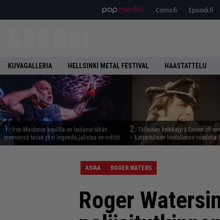
Como.fi
Episodi.fi
ETUSIVU
UUTIS
KUVAGALLERIA
HELLSINKI METAL FESTIVAL
HAASTATTELU
1.
2.
Iron Maidenin keulilla on laulanut tähän
Tällainen keikkajyrä Queen oli e
mennessä tasan yksi legenda, julistaa ex-solisti
– katso tulinen livetallenne vuodelta
ASIAA
ROGER WATERS
Roger Watersin