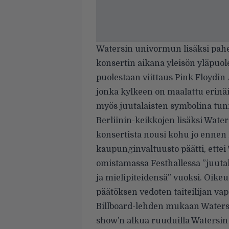
Watersin univormun lisäksi pah
konsertin aikana yleisön yläpuole
puolestaan viittaus Pink Floydin
jonka kylkeen on maalattu erinäi
myös juutalaisten symbolina tunn
Berliinin-keikkojen lisäksi Wate
konsertista
nousi kohu
jo ennen 
kaupunginvaltuusto päätti, ettei
omistamassa Festhallessa ”juutal
ja mielipiteidensä” vuoksi. Oike
päätöksen
vedoten taiteilijan va
Billboard-lehden mukaan
Watersi
show’n alkua ruuduilla Watersin v