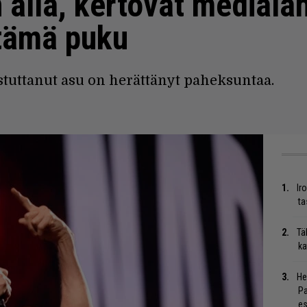
n alla, kertovat medialä
tämä puku
uttanut asu on herättänyt paheksuntaa.
Ir
ta
Tä
ka
He
Pa
es