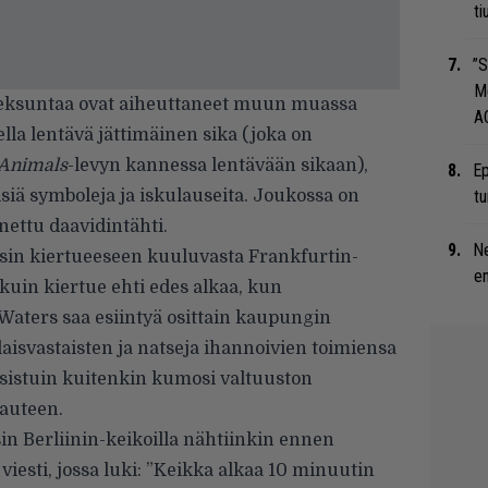
ti
”S
M
eksuntaa ovat aiheuttaneet muun muassa
A
lla lentävä jättimäinen sika (joka on
Animals
-levyn kannessa lentävään sikaan),
Ep
siä symboleja ja iskulauseita. Joukossa on
tu
ettu daavidintähti.
Ne
rsin kiertueeseen kuuluvasta Frankfurtin-
en
kuin kiertue ehti edes alkaa, kun
 Waters saa esiintyä osittain kaupungin
aisvastaisten ja natseja ihannoivien toimiensa
usistuin kuitenkin
kumosi valtuuston
pauteen.
n Berliinin-keikoilla nähtiinkin ennen
iesti, jossa luki: ”Keikka alkaa 10 minuutin