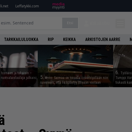
i.net
Leffatykki.com
Etsi
KIRJAUDU
TARKKAILULUOKKA
RIP
KEIKKA
ARKISTOJEN AARRE
M
6.
 hornaan ja takaisin –
Työläis
5.
ruotsalaislaulaja julkaisi
Arvio: Saimaa on toisella covertripillään niin
Tumppi Varo
suvereeni, että se kääntyy itseään vastaan
tiukasti k
ä