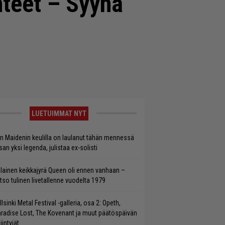
hteet – Syynä
LUETUIMMAT NYT
on Maidenin keulilla on laulanut tähän mennessä
san yksi legenda, julistaa ex-solisti
llainen keikkajyrä Queen oli ennen vanhaan –
tso tulinen livetallenne vuodelta 1979
llsinki Metal Festival -galleria, osa 2: Opeth,
radise Lost, The Kovenant ja muut päätöspäivän
iintyjät