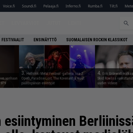
Voice.fi
Soundi.fi
Pelaaja.fi
Inferno.fi
Rumba.fi
Tilt.fi
Metel
ET
LEVYARVIOT
JUTUT
LEHTI
FESTIVAALIT
ENSINÄYTTÖ
SUOMALAISEN ROCKIN KLASSIKOT
3.
4.
Hellsinki Metal Festival -galleria, osa 2:
Erik Grönwall matkaa
nnen vanhaan
Opeth, Paradise Lost, The Kovenant ja muut
Skid Row’ssa vaikuttanut 
 1979
päätöspäivän esiintyjät
uuden videon
 esiintyminen Berliiniss