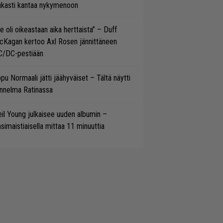
ukasti kantaa nykymenoon
e oli oikeastaan aika herttaista” – Duff
cKagan kertoo Axl Rosen jännittäneen
C/DC-pestiään
pu Normaali jätti jäähyväiset – Tältä näytti
nnelma Ratinassa
il Young julkaisee uuden albumin –
simaistiaisella mittaa 11 minuuttia