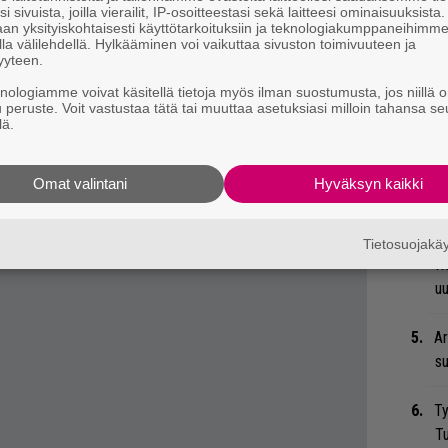
en. Waters nousee lavalle Pinkin käyttämää
i sivuista, joilla vierailit, IP-osoitteestasi sekä laitteesi ominaisuuksista
me
an yksityiskohtaisesti käyttötarkoituksiin ja teknologiakumppaneihimm
a juurikin
In The Flesh
-kappaletta
la välilehdellä. Hylkääminen voi vaikuttaa sivuston toimivuuteen ja
yyteen.
Tä
knologiamme voivat käsitellä tietoja myös ilman suostumusta, jos niillä o
ka
u peruste. Voit vastustaa tätä tai muuttaa asetuksiasi milloin tahansa se
lä.
He
Pa
Omat valintani
Hyväksyn kaikki
pä
Er
Tietosuojak
Ro
u
Ar
su
Ty
Tu