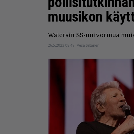
poliisitutkinna
muusikon käyt
Watersin SS-univormua muist
26.5.2023 08:49
Vesa Siltanen