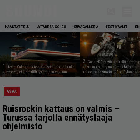
HAASTATTELU
JYTÄKESÄ GO-GO
KUVAGALLERIA
FESTIVAALIT
EN
2.
Guns N’ Rosesin keikalla nähtiin y
1.
Arvio: Saimaa on toisella covertripillään niin
suoraan country-maailman huipulta –
suvereeni, että se kääntyy itseään vastaan
kokoonpano suoriutui Bob Dylanin kl
ASIAA
Ruisrockin kattaus on valmis –
Turussa tarjolla ennätyslaaja
ohjelmisto