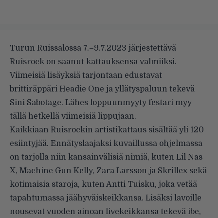
Turun Ruissalossa 7.–9.7.2023 järjestettävä
Ruisrock on saanut kattauksensa valmiiksi.
Viimeisiä lisäyksiä tarjontaan edustavat
brittiräppäri Headie One ja yllätyspaluun tekevä
Sini Sabotage. Lähes loppuunmyyty festari myy
tällä hetkellä viimeisiä lippujaan.
Kaikkiaan Ruisrockin artistikattaus sisältää yli 120
esiintyjää. Ennätyslaajaksi kuvaillussa ohjelmassa
on tarjolla niin kansainvälisiä nimiä, kuten Lil Nas
X, Machine Gun Kelly, Zara Larsson ja Skrillex sekä
kotimaisia staroja, kuten Antti Tuisku, joka vetää
tapahtumassa jäähyväiskeikkansa. Lisäksi lavoille
nousevat vuoden ainoan livekeikkansa tekevä ibe,