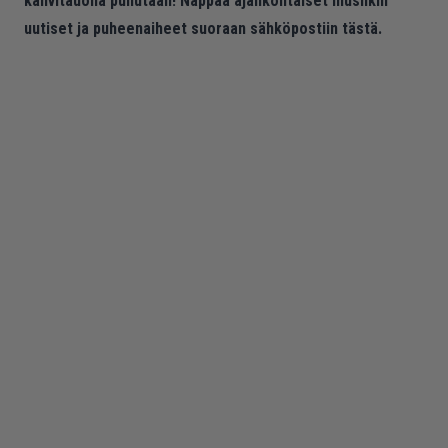
kahvitauolla puhutaan! Nappaa ajankohtaiset musiikin
uutiset ja puheenaiheet suoraan sähköpostiin tästä.