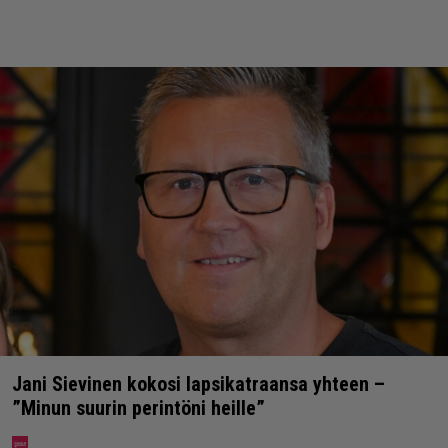
Jani Sievinen kokosi lapsikatraansa yhteen –
”Minun suurin perintöni heille”