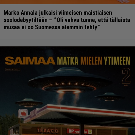
Marko Annala julkaisi viimeisen maistiaisen
soolodebyytiltään – ”Oli vahva tunne, että tällaista
musaa ei oo Suomessa aiemmin tehty”