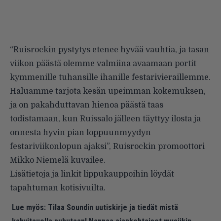
“Ruisrockin pystytys etenee hyvää vauhtia, ja tasan
viikon päästä olemme valmiina avaamaan portit
kymmenille tuhansille ihanille festarivieraillemme.
Haluamme tarjota kesän upeimman kokemuksen,
ja on pakahduttavan hienoa päästä taas
todistamaan, kun Ruissalo jälleen täyttyy ilosta ja
onnesta hyvin pian loppuunmyydyn
festariviikonlopun ajaksi”, Ruisrockin promoottori
Mikko Niemelä kuvailee.
Lisätietoja ja linkit lippukauppoihin löydät
tapahtuman
kotisivuilta
.
Lue myös:
Tilaa Soundin uutiskirje ja tiedät mistä