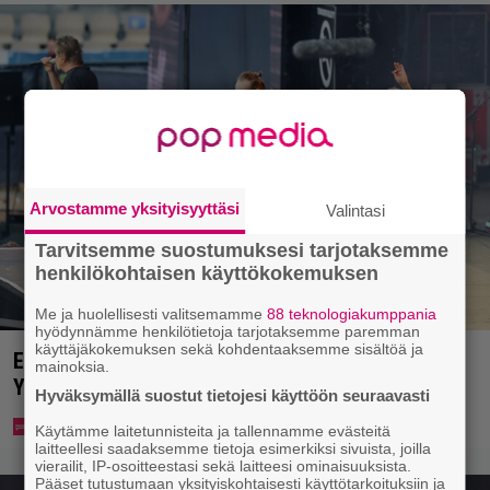
Arvostamme yksityisyyttäsi
Valintasi
Tarvitsemme suostumuksesi tarjotaksemme
henkilökohtaisen käyttökokemuksen
Me ja huolellisesti valitsemamme
88 teknologiakumppania
hyödynnämme henkilötietoja tarjotaksemme paremman
käyttäjäkokemuksen sekä kohdentaaksemme sisältöä ja
Eppu Normaalin viimeinen konsertti esitetään
mainoksia.
Ylellä
Hyväksymällä suostut tietojesi käyttöön seuraavasti
Käytämme laitetunnisteita ja tallennamme evästeitä
laitteellesi saadaksemme tietoja esimerkiksi sivuista, joilla
vierailit, IP-osoitteestasi sekä laitteesi ominaisuuksista.
Pääset tutustumaan yksityiskohtaisesti käyttötarkoituksiin ja