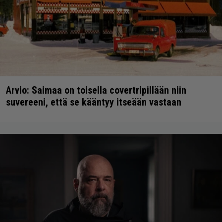
Arvio: Saimaa on toisella covertripillään niin
suvereeni, että se kääntyy itseään vastaan