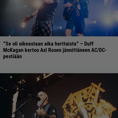
”Se oli oikeastaan aika herttaista” – Duff
McKagan kertoo Axl Rosen jännittäneen AC/DC-
pestiään