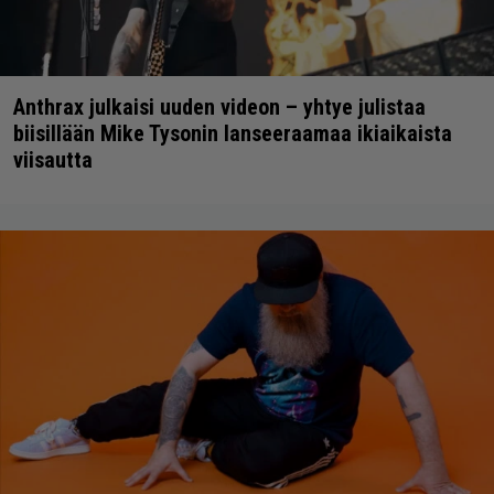
Anthrax julkaisi uuden videon – yhtye julistaa
biisillään Mike Tysonin lanseeraamaa ikiaikaista
viisautta