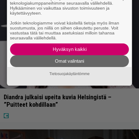
teknologiakumppaneihimme seuraavalla välilehdellä.
Hylkääminen voi vaikuttaa sivuston toimivuuteen ja
käytettävyyteen.
Jotkin teknologiamme voivat käsitellä tietoja myös ilman
suostumusta, jos niillä on siihen oikeutettu peruste. Voit
vastustaa tätä tai muuttaa asetuksiasi milloin tahansa
seuraavalla välilehdellä.
Hyväksyn kaikki
Omat valintani
Tietosuojakäytäntömme
Diandra julkaisi upeita kuvia Helsingistä –
”Puitteet kohdillaan”