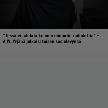
”Tässä ei jahdata kolmen minuutin radiohittiä” –
A.W. Yrjänä julkaisi toisen soololevynsä