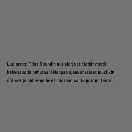
Lue myös:
Tilaa Soundin uutiskirje ja tiedät mistä
kahvitauolla puhutaan! Nappaa ajankohtaiset musiikin
uutiset ja puheenaiheet suoraan sähköpostiin tästä.