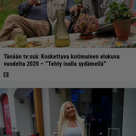
Tänään tv:ssä: Koskettava kotimainen elokuva
vuodelta 2020 – ”Tehty isolla sydämellä”