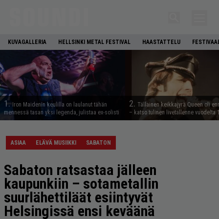
KUVAGALLERIA
HELLSINKI METAL FESTIVAL
HAASTATTELU
FESTIVAA
1.
2.
Iron Maidenin keulilla on laulanut tähän
Tällainen keikkajyrä Queen oli e
mennessä tasan yksi legenda, julistaa ex-solisti
– katso tulinen livetallenne vuodelta
ASIAA
ELÄVÄ MUSIIKKI
SABATON
Sabaton ratsastaa jälleen
kaupunkiin – sotametallin
suurlähettiläät esiintyvät
Helsingissä ensi keväänä