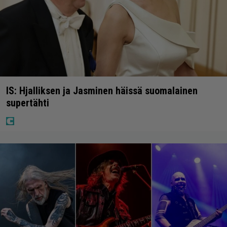
IS: Hjalliksen ja Jasminen häissä suomalainen
supertähti