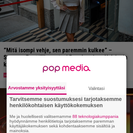
”Mitä isompi vehje, sen paremmin kulkee” –
Susanna Penttilä suuntasi Bangbussinsa Helsingin
keskustaan
Arvostamme yksityisyyttäsi
Valintasi
Tarvitsemme suostumuksesi tarjotaksemme
henkilökohtaisen käyttökokemuksen
Me ja huolellisesti valitsemamme
88 teknologiakumppania
hyödynnämme henkilötietoja tarjotaksemme paremman
käyttäjäkokemuksen sekä kohdentaaksemme sisältöä ja
mainoksia.