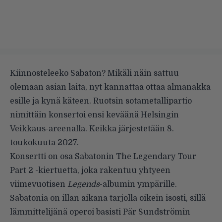
Kiinnosteleeko Sabaton? Mikäli näin sattuu
olemaan asian laita, nyt kannattaa ottaa almanakka
esille ja kynä käteen. Ruotsin sotametallipartio
nimittäin konsertoi ensi keväänä Helsingin
Veikkaus-areenalla. Keikka järjestetään 8.
toukokuuta 2027.
Konsertti on osa Sabatonin The Legendary Tour
Part 2 -kiertuetta, joka rakentuu yhtyeen
viimevuotisen
Legends
-albumin ympärille.
Sabatonia on illan aikana tarjolla oikein isosti, sillä
lämmittelijänä operoi basisti Pär Sundströmin