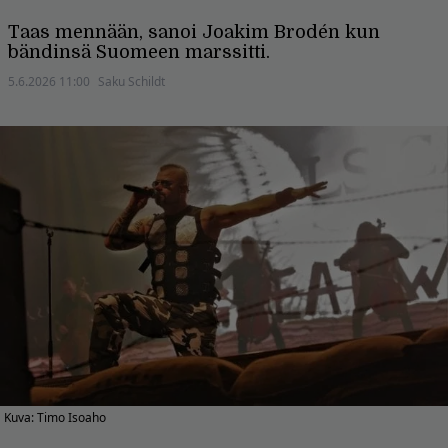
Taas mennään, sanoi Joakim Brodén kun
bändinsä Suomeen marssitti.
5.6.2026 11:00
Saku Schildt
Kuva: Timo Isoaho