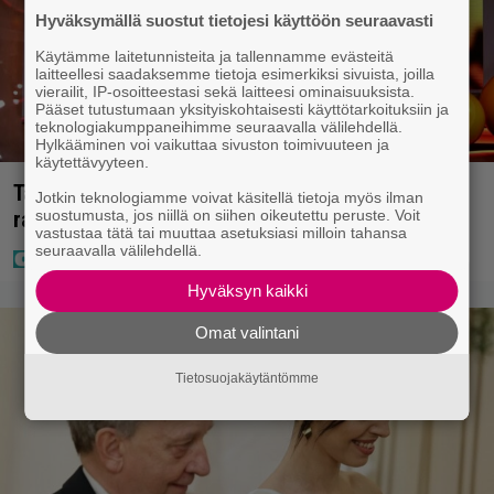
Hyväksymällä suostut tietojesi käyttöön seuraavasti
Käytämme laitetunnisteita ja tallennamme evästeitä
laitteellesi saadaksemme tietoja esimerkiksi sivuista, joilla
vierailit, IP-osoitteestasi sekä laitteesi ominaisuuksista.
Pääset tutustumaan yksityiskohtaisesti käyttötarkoituksiin ja
teknologiakumppaneihimme seuraavalla välilehdellä.
Hylkääminen voi vaikuttaa sivuston toimivuuteen ja
käytettävyyteen.
Täällä pelattiin lauantain Loton ja Jokerin isot
Jotkin teknologiamme voivat käsitellä tietoja myös ilman
suostumusta, jos niillä on siihen oikeutettu peruste. Voit
rahat – Tokmannilla, ABC:lla, netissä…
vastustaa tätä tai muuttaa asetuksiasi milloin tahansa
seuraavalla välilehdellä.
Hyväksyn kaikki
Omat valintani
Tietosuojakäytäntömme