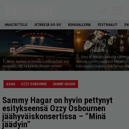
HAASTATTELU
JYTÄKESÄ GO-GO
KUVAGALLERIA
FESTIVAALIT
EN
2.
Guns N’ Rosesin keikalla nähtiin y
1.
Arvio: Saimaa on toisella covertripillään niin
suoraan country-maailman huipulta –
suvereeni, että se kääntyy itseään vastaan
kokoonpano suoriutui Bob Dylanin kl
ASIAA
OZZY OSBOURNE
SAMMY HAGAR
Sammy Hagar on hyvin pettynyt
esitykseensä Ozzy Osbournen
jäähyväiskonsertissa – ”Minä
jäädyin”