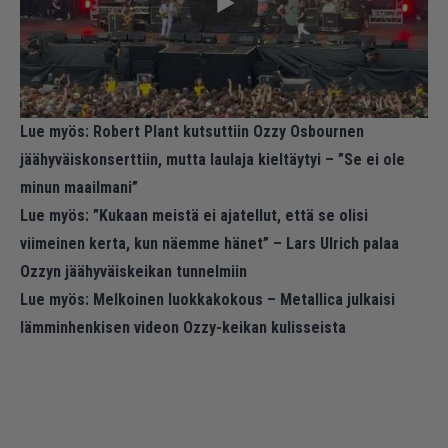
Lue myös:
Robert Plant kutsuttiin Ozzy Osbournen
jäähyväiskonserttiin, mutta laulaja kieltäytyi – ”Se ei ole
minun maailmani”
Lue myös:
”Kukaan meistä ei ajatellut, että se olisi
viimeinen kerta, kun näemme hänet” – Lars Ulrich palaa
Ozzyn jäähyväiskeikan tunnelmiin
Lue myös:
Melkoinen luokkakokous – Metallica julkaisi
lämminhenkisen videon Ozzy-keikan kulisseista