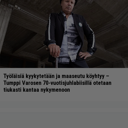
Työläisiä kyykytetään ja maaseutu köyhtyy –
Tumppi Varosen 70-vuotisjuhlabiisillä otetaan
tiukasti kantaa nykymenoon