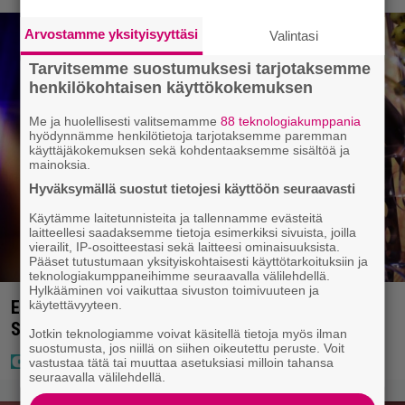
Arvostamme yksityisyyttäsi
Valintasi
Tarvitsemme suostumuksesi tarjotaksemme
henkilökohtaisen käyttökokemuksen
Me ja huolellisesti valitsemamme
88 teknologiakumppania
hyödynnämme henkilötietoja tarjotaksemme paremman
käyttäjäkokemuksen sekä kohdentaaksemme sisältöä ja
mainoksia.
Hyväksymällä suostut tietojesi käyttöön seuraavasti
Käytämme laitetunnisteita ja tallennamme evästeitä
laitteellesi saadaksemme tietoja esimerkiksi sivuista, joilla
vierailit, IP-osoitteestasi sekä laitteesi ominaisuuksista.
Pääset tutustumaan yksityiskohtaisesti käyttötarkoituksiin ja
teknologiakumppaneihimme seuraavalla välilehdellä.
Hylkääminen voi vaikuttaa sivuston toimivuuteen ja
Eurojackpotissa poksahti 32,7 miljoonaa, ja tänne
käytettävyyteen.
Suomen isoin voitto meni
Jotkin teknologiamme voivat käsitellä tietoja myös ilman
suostumusta, jos niillä on siihen oikeutettu peruste. Voit
vastustaa tätä tai muuttaa asetuksiasi milloin tahansa
seuraavalla välilehdellä.