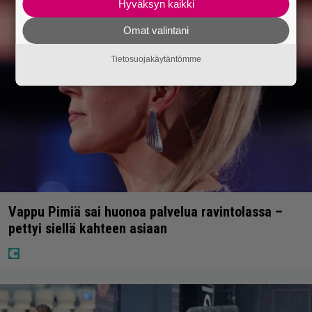
Hyväksyn kaikki
Omat valintani
Tietosuojakäytäntömme
Vappu Pimiä sai huonoa palvelua ravintolassa –
pettyi siellä kahteen asiaan