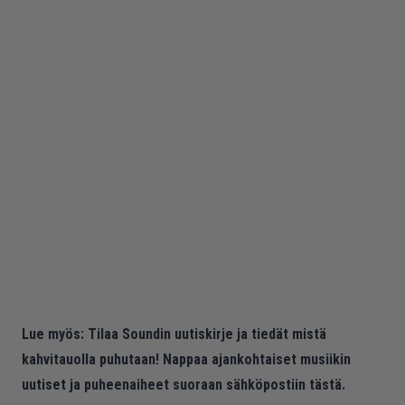
Lue myös:
Tilaa Soundin uutiskirje ja tiedät mistä
kahvitauolla puhutaan! Nappaa ajankohtaiset musiikin
uutiset ja puheenaiheet suoraan sähköpostiin tästä.