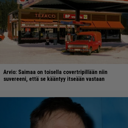
Arvio: Saimaa on toisella covertripillään niin
suvereeni, että se kääntyy itseään vastaan