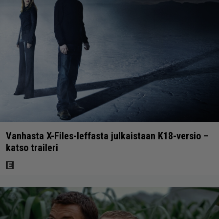
Vanhasta X-Files-leffasta julkaistaan K18-versio –
katso traileri