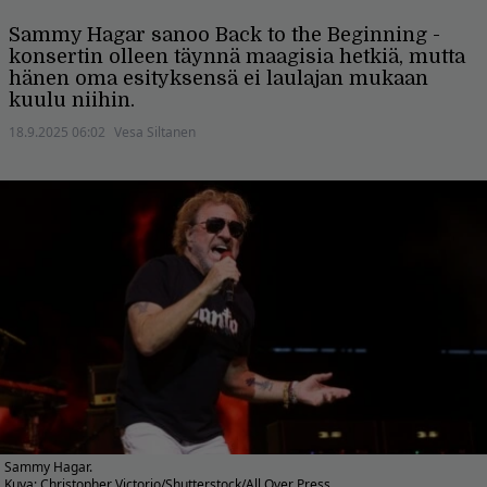
Sammy Hagar sanoo Back to the Beginning -
konsertin olleen täynnä maagisia hetkiä, mutta
hänen oma esityksensä ei laulajan mukaan
kuulu niihin.
18.9.2025 06:02
Vesa Siltanen
Sammy Hagar.
Kuva: Christopher Victorio/Shutterstock/All Over Press