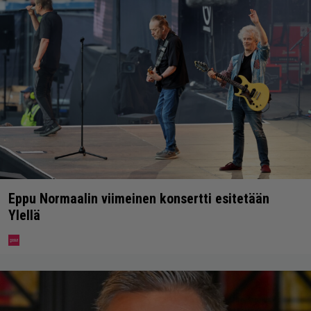
Eppu Normaalin viimeinen konsertti esitetään
Ylellä