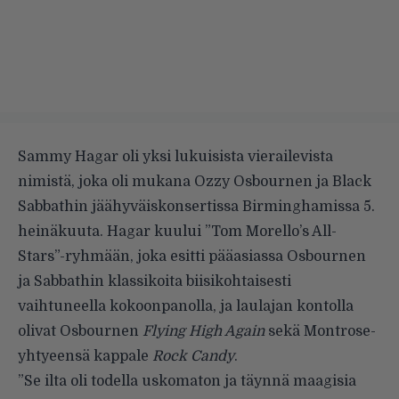
Sammy Hagar oli yksi lukuisista vierailevista
nimistä, joka oli mukana Ozzy Osbournen ja Black
Sabbathin jäähyväiskonsertissa Birminghamissa 5.
heinäkuuta. Hagar kuului ”Tom Morello’s All-
Stars”-ryhmään, joka esitti pääasiassa Osbournen
ja Sabbathin klassikoita biisikohtaisesti
vaihtuneella kokoonpanolla, ja laulajan kontolla
olivat Osbournen
Flying High Again
sekä Montrose-
yhtyeensä kappale
Rock Candy
.
”Se ilta oli todella uskomaton ja täynnä maagisia