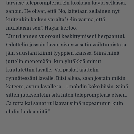
tarvitse teleprompteria. En koskaan käytä sellaisia,
sanoin. He olivat, että ’No, laitetaan sellainen nyt
kuitenkin kaiken varalta.’ Olin varma, että
muistaisin sen”, Hagar kertoo.
”Juuri ennen vuoroani keskittymiseni herpaantui.
Odottelin jossain lavan sivussa setin vaihtumista ja
jäin suustani kiinni tyyppien kanssa. Siinä minä
juttelin menemään, kun yhtäkkiä minut
kuulutettiin lavalle. ’Voi paska’, ajattelin
rynnätessäni lavalle. Biisi alkaa, saan jostain mikin
käteeni, astun lavalle ja… Unohdin koko biisin. Siinä
sitten juoksentelin sitä hiton teleprompteria etsien.
Ja totta kai sanat rullaavat siinä nopeammin kuin
ehdin laulaa niitä.”