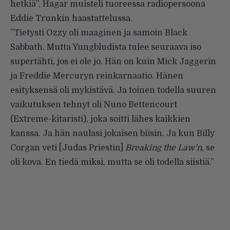
hetkiä”,
Hagar muisteli
tuoreessa radiopersoona
Eddie Trunkin haastattelussa.
”Tietysti Ozzy oli maaginen ja samoin Black
Sabbath. Mutta Yungbludista tulee seuraava iso
supertähti, jos ei ole jo. Hän on kuin Mick Jaggerin
ja Freddie Mercuryn reinkarnaatio. Hänen
esityksensä oli mykistävä. Ja toinen todella suuren
vaikutuksen tehnyt oli Nuno Bettencourt
(Extreme-kitaristi), joka soitti lähes kaikkien
kanssa. Ja hän naulasi jokaisen biisin. Ja kun Billy
Corgan veti [Judas Priestin]
Breaking the Law’n
, se
oli kova. En tiedä miksi, mutta se oli todella siistiä.”