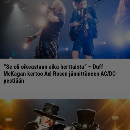
”Se oli oikeastaan aika herttaista” – Duff
McKagan kertoo Axl Rosen jännittäneen AC/DC-
pestiään