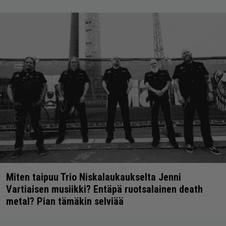
Miten taipuu Trio Niskalaukaukselta Jenni
Vartiaisen musiikki? Entäpä ruotsalainen death
metal? Pian tämäkin selviää