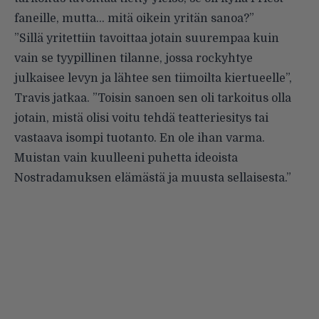
faneille, mutta… mitä oikein yritän sanoa?”
”Sillä yritettiin tavoittaa jotain suurempaa kuin
vain se tyypillinen tilanne, jossa rockyhtye
julkaisee levyn ja lähtee sen tiimoilta kiertueelle”,
Travis jatkaa. ”Toisin sanoen sen oli tarkoitus olla
jotain, mistä olisi voitu tehdä teatteriesitys tai
vastaava isompi tuotanto. En ole ihan varma.
Muistan vain kuulleeni puhetta ideoista
Nostradamuksen elämästä ja muusta sellaisesta.”