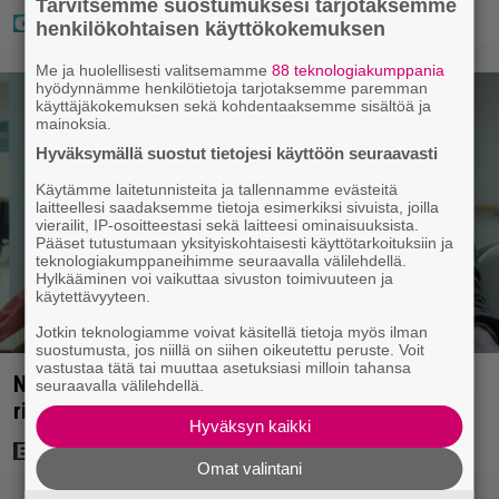
Tarvitsemme suostumuksesi tarjotaksemme
henkilökohtaisen käyttökokemuksen
Me ja huolellisesti valitsemamme
88 teknologiakumppania
hyödynnämme henkilötietoja tarjotaksemme paremman
käyttäjäkokemuksen sekä kohdentaaksemme sisältöä ja
mainoksia.
Hyväksymällä suostut tietojesi käyttöön seuraavasti
Käytämme laitetunnisteita ja tallennamme evästeitä
laitteellesi saadaksemme tietoja esimerkiksi sivuista, joilla
vierailit, IP-osoitteestasi sekä laitteesi ominaisuuksista.
Pääset tutustumaan yksityiskohtaisesti käyttötarkoituksiin ja
teknologiakumppaneihimme seuraavalla välilehdellä.
Hylkääminen voi vaikuttaa sivuston toimivuuteen ja
käytettävyyteen.
Jotkin teknologiamme voivat käsitellä tietoja myös ilman
suostumusta, jos niillä on siihen oikeutettu peruste. Voit
vastustaa tätä tai muuttaa asetuksiasi milloin tahansa
Nyt Netflixissä: Yksi viime vuosien parhaista
seuraavalla välilehdellä.
rikossarjoista – IMDB-arvio 8,8
Hyväksyn kaikki
Omat valintani