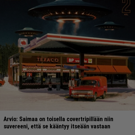
Arvio: Saimaa on toisella covertripillään niin
suvereeni, että se kääntyy itseään vastaan