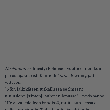
Nostradamus
ilmestyi kolmisen vuotta ennen kuin
perustajakitaristi Kenneth ”K.K.” Downing jätti
yhtyeen.
”Näin jälkikäteen tutkaillessa se ilmestyi
K.K./Glenn [Tipton] -suhteen lopussa”, Travis sanoo.
”He olivat edelleen bändissä, mutta suhteessa oli
paljon murtumia. Todistin niitä tapahtumia.