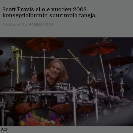
Scott Travis ei ole vuoden 2008
konseptialbumin suurimpia faneja.
1.9.2025 21:12
Anssi Eriksson
AOP