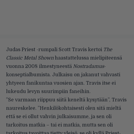
Judas Priest -rumpali Scott Travis kertoi
The
Classic Metal Shown
haastattelussa mielipiteensä
vuonna 2008 ilmestyneestä
Nostradamus
-
konseptialbumista. Julkaisu on jakanut vahvasti
yhtyeen fanikuntaa vuosien ajan. Travis itse ei
lukeudu levyn suurimpiin faneihin.
”Se varmaan riippuu siitä keneltä kysytään”, Travis
naureskelee. ”Henkilökohtaisesti olen sitä mieltä
että se ei ollut vahvin julkaisumme, ja sen oli
tarkoitus matkia – tai ei matkia, mutta sen oli
tarkoitus tavoittaa tietty yleisö, se oli kyllä Priest-