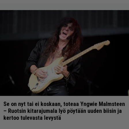
Se on nyt tai ei koskaan, toteaa Yngwie Malmsteen
– Ruotsin kitarajumala lyö pöytään uuden biisin ja
kertoo tulevasta levystä