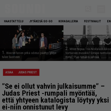
HAASTATTELU
JYTÄKESÄ GO-GO
KUVAGALLERIA
FESTIVAALIT
EN
2.
Miten taipuu Trio Niskalaukaukse
1.
Weezer-fanien pitkä odotus päättyy: yhtye
Vartiaisen musiikki? Entäpä ruotsala
tulee Suomeen
metal? Pian tämäkin selviää
ASIAA
JUDAS PRIEST
”Se ei ollut vahvin julkaisumme” –
Judas Priest -rumpali myöntää,
että yhtyeen katalogista löytyy yksi
ei-niin onnistunut levy