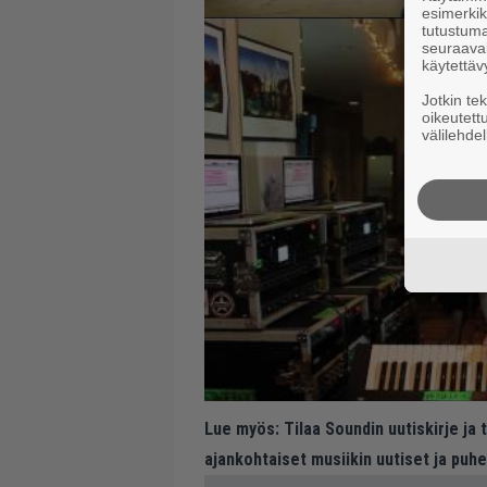
esimerkiks
tutustuma
seuraaval
käytettäv
Jotkin te
oikeutett
välilehdel
Lue myös:
Tilaa Soundin uutiskirje ja
ajankohtaiset musiikin uutiset ja puh