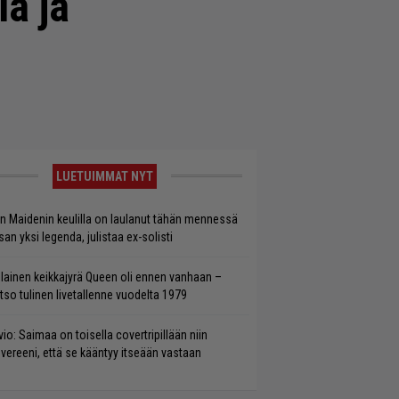
la ja
LUETUIMMAT NYT
on Maidenin keulilla on laulanut tähän mennessä
san yksi legenda, julistaa ex-solisti
llainen keikkajyrä Queen oli ennen vanhaan –
tso tulinen livetallenne vuodelta 1979
vio: Saimaa on toisella covertripillään niin
vereeni, että se kääntyy itseään vastaan