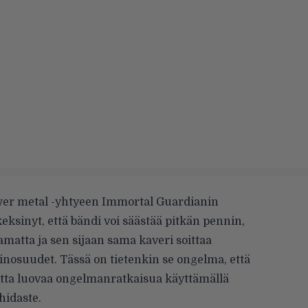
ower metal -yhtyeen Immortal Guardianin
eksinyt, että bändi voi säästää pitkän pennin,
aamatta ja sen sijaan sama kaveri soittaa
tinosuudet. Tässä on tietenkin se ongelma, että
utta luovaa ongelmanratkaisua käyttämällä
hidaste.