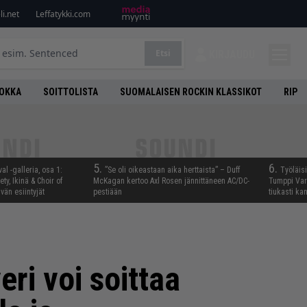
i.net
Leffatykki.com
Etsi
KIRJAUDU
UOKKA
SOITTOLISTA
SUOMALAISEN ROCKIN KLASSIKOT
RIP
5.
6.
al -galleria, osa 1:
”Se oli oikeastaan aika herttaista” – Duff
Työläis
ty, Ikinä & Choir of
McKagan kertoo Axl Rosen jännittäneen AC/DC-
Tumppi Varo
än esiintyjät
pestiään
tiukasti k
ri voi soittaa