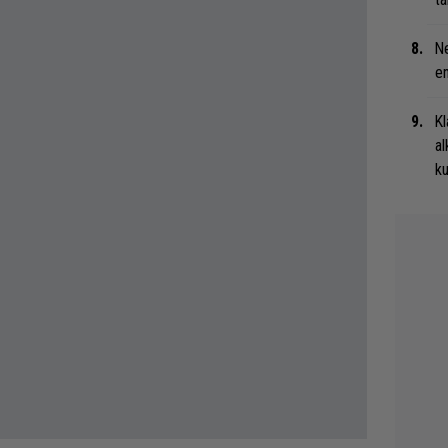
Ne
en
Kl
al
ku