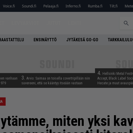
Voice.fi
Soundi.fi
Pelaaja.fi
Inferno.fi
Rumba.fi
Tilt.fi
Metel
ET
LEVYARVIOT
JUTUT
LEHTI
HAASTATTELU
ENSINÄYTTÖ
JYTÄKESÄ GO-GO
TARKKAILUL
4.
Hellsinki Metal Festiv
3.
nnen vanhaan
Arvio: Saimaa on toisella covertripillään niin
Accept, Black Label Socie
 1979
suvereeni, että se kääntyy itseään vastaan
Hecate ja muut avauspäiv
RA
ytämme, miten yksi kave