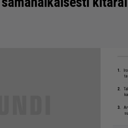
samanaikaisesti kitaral
Ir
ta
Tä
ka
Ar
su