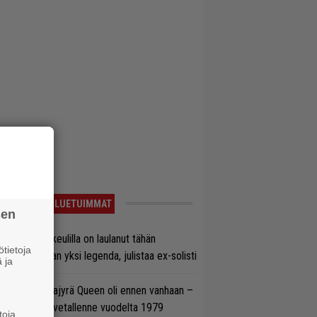
LUETUIMMAT
sen
on Maidenin keulilla on laulanut tähän
tietoja
nnessä tasan yksi legenda, julistaa ex-solisti
 ja
llainen keikkajyrä Queen oli ennen vanhaan –
tso tulinen livetallenne vuodelta 1979
toja