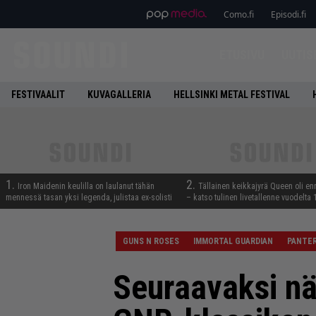
Como.fi
Episodi.fi
ETUSIVU
UUTIS
FESTIVAALIT
KUVAGALLERIA
HELLSINKI METAL FESTIVAL
1.
2.
Iron Maidenin keulilla on laulanut tähän
Tällainen keikkajyrä Queen oli e
mennessä tasan yksi legenda, julistaa ex-solisti
– katso tulinen livetallenne vuodelta
GUNS N ROSES
IMMORTAL GUARDIAN
PANTE
Seuraavaksi nä