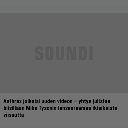
Anthrax julkaisi uuden videon – yhtye julistaa
biisillään Mike Tysonin lanseeraamaa ikiaikaista
viisautta