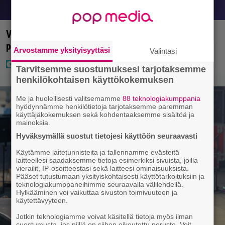
Vappu Pimiä sai huonoa palvelua ravintolassa –
pettyi siellä kahteen asiaan
Arvostamme yksityisyyttäsi
Valintasi
Tarvitsemme suostumuksesi tarjotaksemme
henkilökohtaisen käyttökokemuksen
Me ja huolellisesti valitsemamme
88 teknologiakumppania
hyödynnämme henkilötietoja tarjotaksemme paremman
käyttäjäkokemuksen sekä kohdentaaksemme sisältöä ja
mainoksia.
Hyväksymällä suostut tietojesi käyttöön seuraavasti
Käytämme laitetunnisteita ja tallennamme evästeitä
laitteellesi saadaksemme tietoja esimerkiksi sivuista, joilla
vierailit, IP-osoitteestasi sekä laitteesi ominaisuuksista.
Pääset tutustumaan yksityiskohtaisesti käyttötarkoituksiin ja
teknologiakumppaneihimme seuraavalla välilehdellä.
Hylkääminen voi vaikuttaa sivuston toimivuuteen ja
käytettävyyteen.
Jotkin teknologiamme voivat käsitellä tietoja myös ilman
suostumusta, jos niillä on siihen oikeutettu peruste. Voit