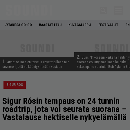
JYTÄKESÄ GO-GO
HAASTATTELU
KUVAGALLERIA
FESTIVAALIT
EN
2.
Guns N’ Rosesin keikalla nähtiin y
1.
Arvio: Saimaa on toisella covertripillään niin
suoraan country-maailman huipulta –
suvereeni, että se kääntyy itseään vastaan
kokoonpano suoriutui Bob Dylanin kl
SIGUR RÓS
Sigur Rósin tempaus on 24 tunnin
roadtrip, jota voi seurata suorana –
Vastalause hektiselle nykyelämällä