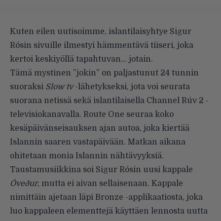
Kuten eilen uutisoimme
, islantilaisyhtye Sigur
Rósin sivuille ilmestyi hämmentävä tiiseri, joka
kertoi keskiyöllä tapahtuvan… jotain.
Tämä mystinen ”jokin” on paljastunut 24 tunnin
suoraksi
Slow tv
-lähetykseksi, jota voi seurata
suorana netissä sekä islantilaisella Channel Rúv 2 -
televisiokanavalla. Route One seuraa koko
kesäpäivänseisauksen ajan autoa, joka kiertää
Islannin saaren vastapäivään. Matkan aikana
ohitetaan monia Islannin nähtävyyksiä.
Taustamusiikkina soi Sigur Rósin uusi kappale
Óveður
, mutta ei aivan sellaisenaan. Kappale
nimittäin ajetaan läpi
Bronze -applikaatiosta
, joka
luo kappaleen elementtejä käyttäen lennosta uutta