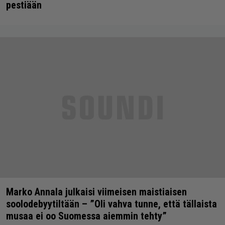
pestiään
Marko Annala julkaisi viimeisen maistiaisen
soolodebyytiltään – ”Oli vahva tunne, että tällaista
musaa ei oo Suomessa aiemmin tehty”