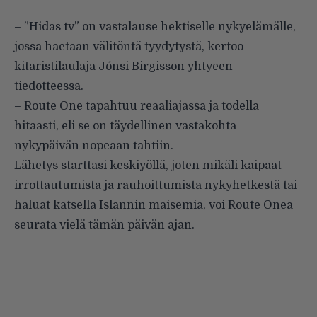
– ”Hidas tv” on vastalause hektiselle nykyelämälle,
jossa haetaan välitöntä tyydytystä, kertoo
kitaristilaulaja Jónsi Birgisson yhtyeen
tiedotteessa.
– Route One tapahtuu reaaliajassa ja todella
hitaasti, eli se on täydellinen vastakohta
nykypäivän nopeaan tahtiin.
Lähetys starttasi keskiyöllä, joten mikäli kaipaat
irrottautumista ja rauhoittumista nykyhetkestä tai
haluat katsella Islannin maisemia, voi Route Onea
seurata vielä tämän päivän ajan.