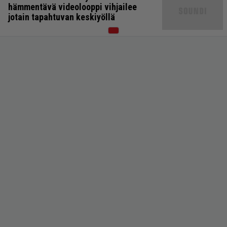
hämmentävä videolooppi vihjailee
jotain tapahtuvan keskiyöllä