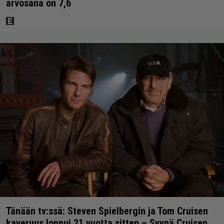
arvosana on 7,6
Tänään tv:ssä: Steven Spielbergin ja Tom Cruisen
kaveruus loppui 21 vuotta sitten – Syynä Cruisen