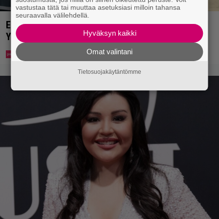
vastustaa tätä tai muuttaa asetuksiasi milloin tahansa
seuraavalla välilehdellä.
Eppu Normaalin viimeinen konsertti esitetään
Hyväksyn kaikki
Ylellä
Omat valintani
Tietosuojakäytäntömme