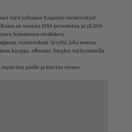
iset värit
julkaisee Kaipuun vuosirenkaat -
lkaisu on vuonna 1988 perustetun ja yli 200
tyeen kymmenes studiolevy.
aipuun vuosirenkaat -levyltä, joka seuraa
uman kauppa -albumia. Singlen voi kuunnella
e myös tien päälle ja kiertue etenee