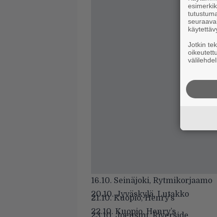
esimerkiks
tutustuma
seuraaval
käytettäv
Jotkin te
oikeutett
välilehdel
16.10. Seinäjoki, Rytmikorjaamo
20.10. Jyväskylä, Lutakko
21.10. Kuopio, Henry’s
22.10. Kuopio, Henry’s
23.10. Joensuu, Riverside