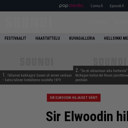
Como.fi
Episodi.fi
ETUSIVU
UUTIS
FESTIVAALIT
HAASTATTELU
KUVAGALLERIA
HELLSINKI ME
2.
”Se oli oikeastaan aika herttaista”
1.
Tällainen keikkajyrä Queen oli ennen vanhaan
McKagan kertoo Axl Rosen jännittäne
– katso tulinen livetallenne vuodelta 1979
pestiään
SIR ELWOODIN HILJAISET VÄRIT
Sir Elwoodin hi