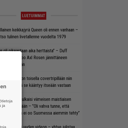
LUETUIMMAT
llainen keikkajyrä Queen oli ennen vanhaan –
tso tulinen livetallenne vuodelta 1979
e oli oikeastaan aika herttaista” – Duff
cKagan kertoo Axl Rosen jännittäneen
C/DC-pestiään
vio: Saimaa on toisella covertripillään niin
vereeni, että se kääntyy itseään vastaan
sen
rko Annala julkaisi viimeisen maistiaisen
tietoja
 ja
olodebyytiltään – ”Oli vahva tunne, että
llaista musaa ei oo Suomessa aiemmin tehty”
thrax julkaisi uuden videon – yhtye julistaa
toja