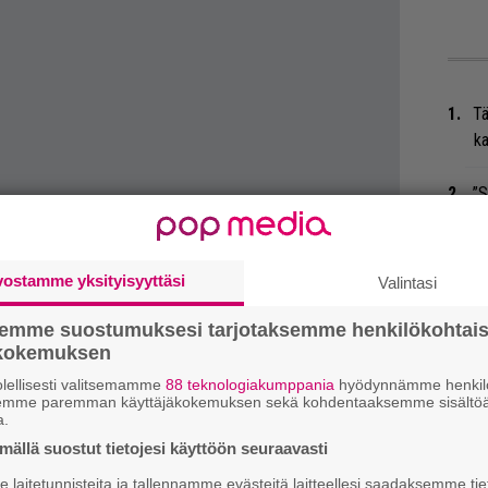
Tä
ka
”S
M
A
vostamme yksityisyyttäsi
Valintasi
Ar
su
semme suostumuksesi tarjotaksemme henkilökohtai
ökokemuksen
Ma
lellisesti valitsemamme
88 teknologiakumppania
hyödynnämme henkilö
semme paremman käyttäjäkokemuksen sekä kohdentaaksemme sisältöä
so
a.
tä
ällä suostut tietojesi käyttöön seuraavasti
An
laitetunnisteita ja tallennamme evästeitä laitteellesi saadaksemme tie