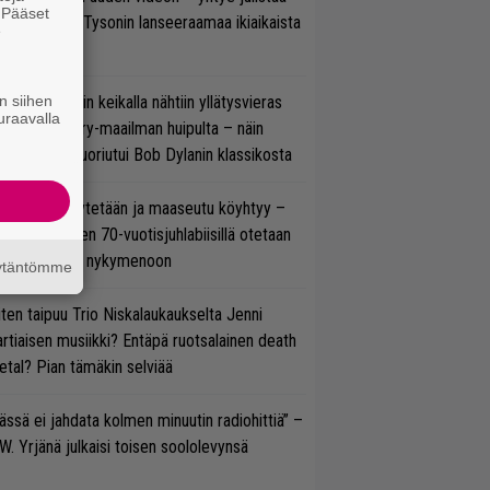
. Pääset
isillään Mike Tysonin lanseeraamaa ikiaikaista
e
isautta
n siihen
ns N’ Rosesin keikalla nähtiin yllätysvieras
uraavalla
oraan country-maailman huipulta – näin
koonpano suoriutui Bob Dylanin klassikosta
öläisiä kyykytetään ja maaseutu köyhtyy –
mppi Varosen 70-vuotisjuhlabiisillä otetaan
ukasti kantaa nykymenoon
äytäntömme
ten taipuu Trio Niskalaukaukselta Jenni
rtiaisen musiikki? Entäpä ruotsalainen death
tal? Pian tämäkin selviää
ässä ei jahdata kolmen minuutin radiohittiä” –
W. Yrjänä julkaisi toisen soololevynsä