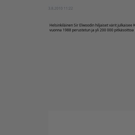
3.8.2010 11:22
Helsinkiläinen
Sir Elwoodin hiljaiset värit
julkaisee 
vuonna 1988 perustetun ja yli 200 000 pitkäsoitt