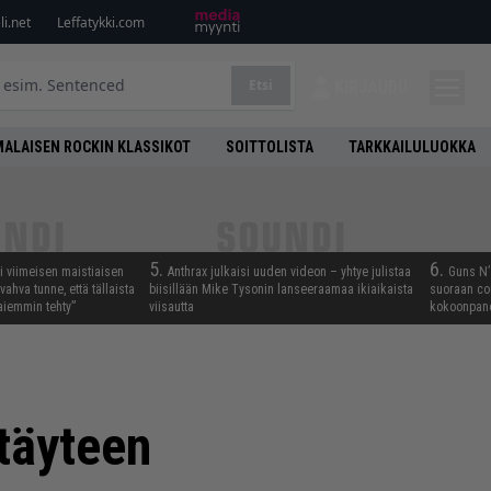
i.net
Leffatykki.com
Etsi
KIRJAUDU
ALAISEN ROCKIN KLASSIKOT
SOITTOLISTA
TARKKAILULUOKKA
5.
6.
i viimeisen maistiaisen
Anthrax julkaisi uuden videon – yhtye julistaa
Guns N’ 
vahva tunne, että tällaista
biisillään Mike Tysonin lanseeraamaa ikiaikaista
suoraan co
iemmin tehty”
viisautta
kokoonpano
 täyteen