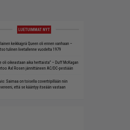
LUETUIMMAT NYT
llainen keikkajyrä Queen oli ennen vanhaan –
tso tulinen livetallenne vuodelta 1979
e oli oikeastaan aika herttaista” – Duff McKagan
rtoo Axl Rosen jännittäneen AC/DC-pestiään
vio: Saimaa on toisella covertripillään niin
vereeni, että se kääntyy itseään vastaan