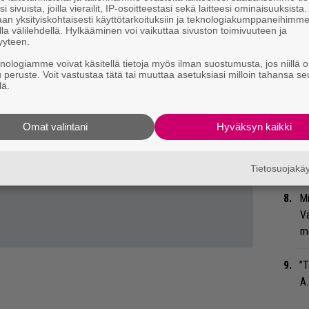
i sivuista, joilla vierailit, IP-osoitteestasi sekä laitteesi ominaisuuksista
bi
an yksityiskohtaisesti käyttötarkoituksiin ja teknologiakumppaneihimm
vi
la välilehdellä. Hylkääminen voi vaikuttaa sivuston toimivuuteen ja
yyteen.
knologiamme voivat käsitellä tietoja myös ilman suostumusta, jos niillä o
Gu
u peruste. Voit vastustaa tätä tai muuttaa asetuksiasi milloin tahansa se
su
lä.
ko
Omat valintani
Hyväksyn kaikki
Ty
Tu
ti
Tietosuojak
Mi
Va
me
”T
A.