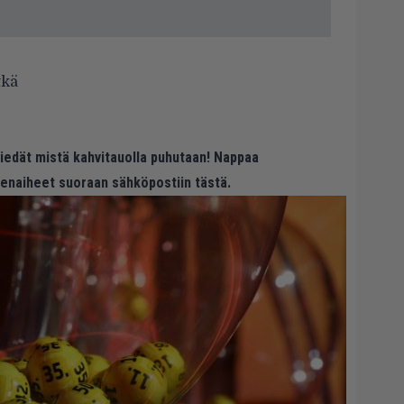
tkä
 tiedät mistä kahvitauolla puhutaan! Nappaa
eenaiheet suoraan sähköpostiin tästä.