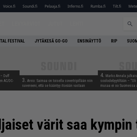
Voice.fi
Soundi.fi
Pelaaja.fi
Inferno.fi
Rumba.fi
Tilt.fi
Metel
ET
LEVYARVIOT
JUTUT
LEHTI
TAL FESTIVAL
JYTÄKESÄ GO-GO
ENSINÄYTTÖ
RIP
SUOM
4.
 – Duff
Marko Annala julkais
3.
en AC/DC-
Arvio: Saimaa on toisella covertripillään niin
soolodebyytiltään – ”Oli 
suvereeni, että se kääntyy itseään vastaan
musaa ei oo Suomessa a
ljaiset värit saa kympin