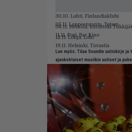
30.10. Lahti, Finlandiaklubi
05.11. Lappeenranta, Totem
06.11. Heinola, Ravintola Tukkijä
11.11. Pori, Bar Kino
12.11. Lohja, Lohi
19.11. Helsinki, Tavastia
Lue myös:
Tilaa Soundin uutiskirje ja
ajankohtaiset musiikin uutiset ja puh