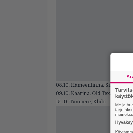
Ar
08.10. Hämeenlinna, Sirkus
Tarvit
09.10. Kaarina, Old Texas
käytt
15.10. Tampere, Klubi
Me ja huo
tarjotak
mainoksi
Hyväksym
Käytämme 