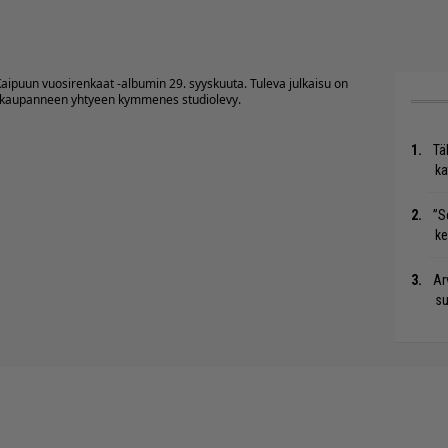
Kaipuun vuosirenkaat -albumin 29. syyskuuta. Tuleva julkaisu on
oa kaupanneen yhtyeen kymmenes studiolevy.
Tä
ka
”S
ke
Ar
su