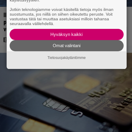
Jotkin teknologiamme voivat käsitellä tietoja myös ilman
Illalla tv:ssä: 007-elokuva jossa vältettiin
suostumusta, jos niillä on siihen oikeutettu peruste. Voit
vastustaa tätä tai muuttaa asetuksiasi milloin tahansa
petipuuhia – päätähti paljasti yllättävän syyn
seuraavalla välilehdellä.
vuonna 2007
Hyväksyn kaikki
Omat valintani
Tietosuojakäytäntömme