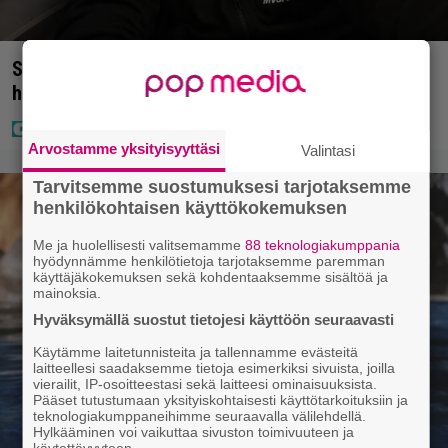
Sampo Kaulanen sai oudon tulehduksen – makaa
hoitolaitteessa nytkähdellen
Arvostamme yksityisyyttäsi
Valintasi
Tarvitsemme suostumuksesi tarjotaksemme
henkilökohtaisen käyttökokemuksen
Me ja huolellisesti valitsemamme
88 teknologiakumppania
hyödynnämme henkilötietoja tarjotaksemme paremman
käyttäjäkokemuksen sekä kohdentaaksemme sisältöä ja
mainoksia.
Hyväksymällä suostut tietojesi käyttöön seuraavasti
Käytämme laitetunnisteita ja tallennamme evästeitä
laitteellesi saadaksemme tietoja esimerkiksi sivuista, joilla
vierailit, IP-osoitteestasi sekä laitteesi ominaisuuksista.
Pääset tutustumaan yksityiskohtaisesti käyttötarkoituksiin ja
teknologiakumppaneihimme seuraavalla välilehdellä.
Hylkääminen voi vaikuttaa sivuston toimivuuteen ja
käytettävyyteen.