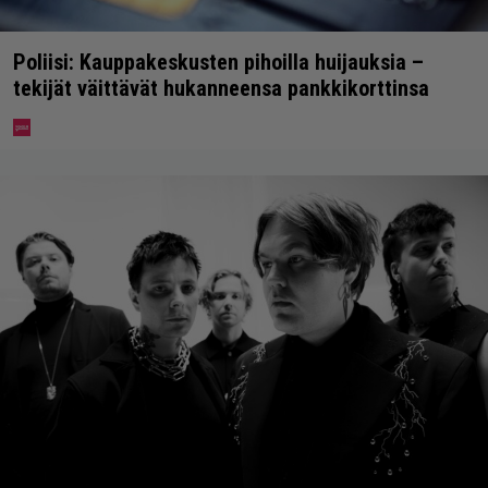
Poliisi: Kauppakeskusten pihoilla huijauksia –
tekijät väittävät hukanneensa pankkikorttinsa