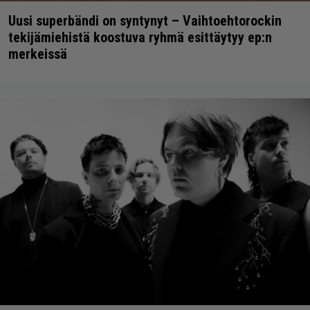
Uusi superbändi on syntynyt – Vaihtoehtorockin
tekijämiehistä koostuva ryhmä esittäytyy ep:n
merkeissä