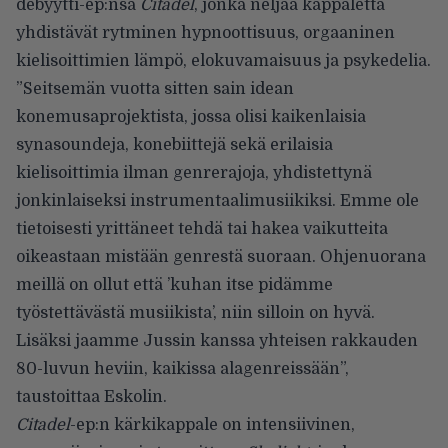
debyytti-ep:nsä
Citadel
, jonka neljää kappaletta
yhdistävät rytminen hypnoottisuus, orgaaninen
kielisoittimien lämpö, elokuvamaisuus ja psykedelia.
”Seitsemän vuotta sitten sain idean
konemusaprojektista, jossa olisi kaikenlaisia
synasoundeja, konebiittejä sekä erilaisia
kielisoittimia ilman genrerajoja, yhdistettynä
jonkinlaiseksi instrumentaalimusiikiksi. Emme ole
tietoisesti yrittäneet tehdä tai hakea vaikutteita
oikeastaan mistään genrestä suoraan. Ohjenuorana
meillä on ollut että ’kuhan itse pidämme
työstettävästä musiikista’, niin silloin on hyvä.
Lisäksi jaamme Jussin kanssa yhteisen rakkauden
80-luvun heviin, kaikissa alagenreissään”,
taustoittaa Eskolin.
Citadel
-ep:n kärkikappale on intensiivinen,