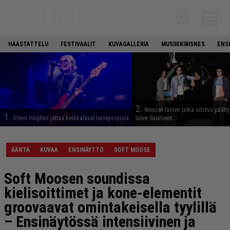
HAASTATTELU
FESTIVAALIT
KUVAGALLERIA
MUSIIKKIBISNES
ENS
2.
Weezer-fanien pitkä odotus päätty
1.
Glenn Hughes jättää keikkalavat terveyssyistä
tulee Suomeen
ÄÄNTÄ
KUVAA
ENSINÄYTTÖ
SOFT MOOSE
Soft Moosen soundissa
kielisoittimet ja kone-elementit
groovaavat omintakeisella tyylillä
– Ensinäytössä intensiivinen ja