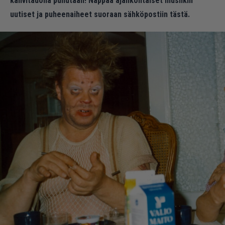
kahvitauolla puhutaan! Nappaa ajankohtaiset musiikin
uutiset ja puheenaiheet suoraan sähköpostiin tästä.