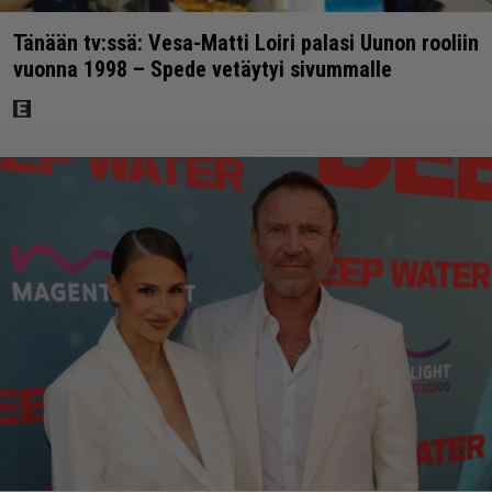
Tänään tv:ssä: Vesa-Matti Loiri palasi Uunon rooliin
vuonna 1998 – Spede vetäytyi sivummalle