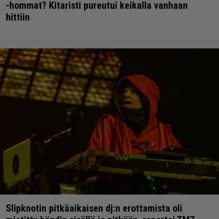
-hommat? Kitaristi pureutui keikalla vanhaan
hittiin
Slipknotin pitkäaikaisen dj:n erottamista oli