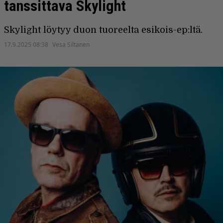
tanssittava Skylight
Skylight löytyy duon tuoreelta esikois-ep:ltä.
17.9.2025 08:38
Vesa Siltanen