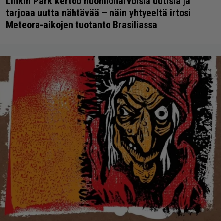
Linkin Park kertoo huomionarvoisia uutisia ja
tarjoaa uutta nähtävää – näin yhtyeeltä irtosi
Meteora-aikojen tuotanto Brasiliassa