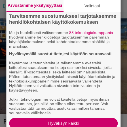
Arvostamme yksityisyyttäsi
Valintasi
Tarvitsemme suostumuksesi tarjotaksemme
henkilökohtaisen käyttökokemuksen
Me ja huolellisesti valitsemamme
88 teknologiakumppania
hyödynnämme henkilötietoja tarjotaksemme paremman
käyttäjäkokemuksen sekä kohdentaaksemme sisältöä ja
mainoksia.
Hyväksymällä suostut tietojesi käyttöön seuraavasti
Käytämme laitetunnisteita ja tallennamme evästeitä
laitteellesi saadaksemme tietoja esimerkiksi sivuista, joilla
vierailit, IP-osoitteestasi sekä laitteesi ominaisuuksista.
Pääset tutustumaan yksityiskohtaisesti käyttötarkoituksiin ja
teknologiakumppaneihimme seuraavalla välilehdellä.
Hylkääminen voi vaikuttaa sivuston toimivuuteen ja
käytettävyyteen.
Jotkin teknologiamme voivat käsitellä tietoja myös ilman
suostumusta, jos niillä on siihen oikeutettu peruste. Voit
vastustaa tätä tai muuttaa asetuksiasi milloin tahansa
seuraavalla välilehdellä.
Poliisi teki surullisen löydön Lohjalla
Hyväksyn kaikki