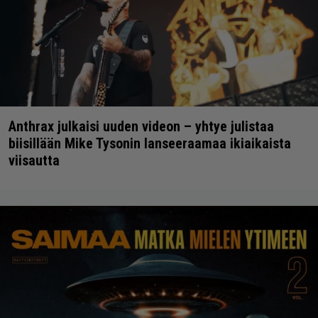
Anthrax julkaisi uuden videon – yhtye julistaa
biisillään Mike Tysonin lanseeraamaa ikiaikaista
viisautta