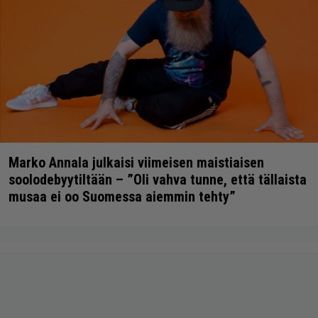
Marko Annala julkaisi viimeisen maistiaisen
soolodebyytiltään – ”Oli vahva tunne, että tällaista
musaa ei oo Suomessa aiemmin tehty”