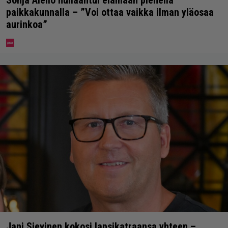
Sonja Aiello hullaantui elämään pienellä
paikkakunnalla – ”Voi ottaa vaikka ilman yläosaa
aurinkoa”
Jani Sievinen kokosi lapsikatraansa yhteen –