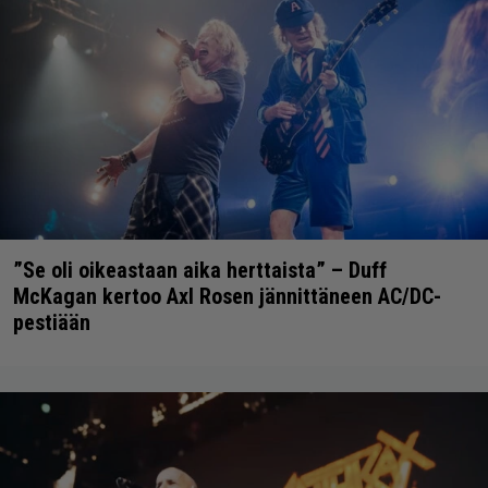
”Se oli oikeastaan aika herttaista” – Duff
McKagan kertoo Axl Rosen jännittäneen AC/DC-
pestiään