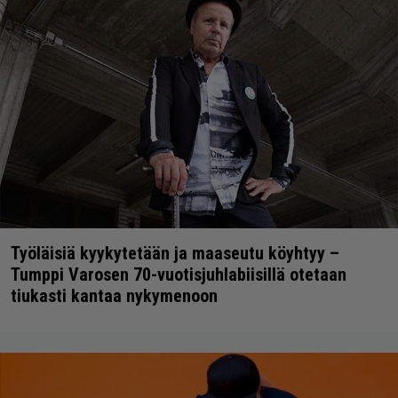
Työläisiä kyykytetään ja maaseutu köyhtyy –
Tumppi Varosen 70-vuotisjuhlabiisillä otetaan
tiukasti kantaa nykymenoon