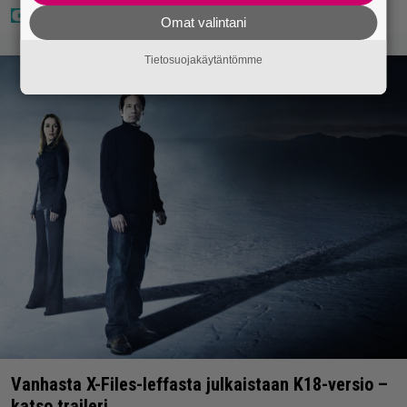
Omat valintani
Tietosuojakäytäntömme
Vanhasta X-Files-leffasta julkaistaan K18-versio –
katso traileri