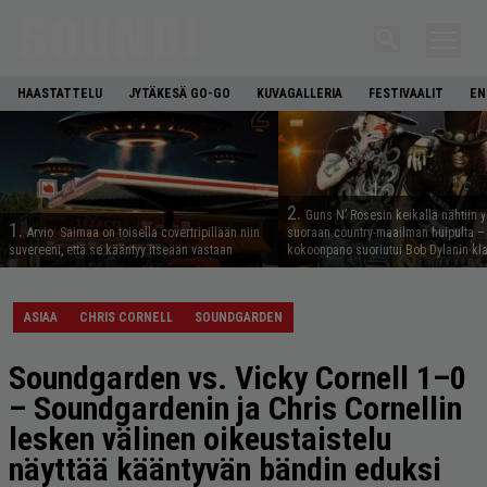
HAASTATTELU
JYTÄKESÄ GO-GO
KUVAGALLERIA
FESTIVAALIT
EN
2.
Guns N’ Rosesin keikalla nähtiin y
1.
Arvio: Saimaa on toisella covertripillään niin
suoraan country-maailman huipulta –
suvereeni, että se kääntyy itseään vastaan
kokoonpano suoriutui Bob Dylanin kl
ASIAA
CHRIS CORNELL
SOUNDGARDEN
Soundgarden vs. Vicky Cornell 1–0
– Soundgardenin ja Chris Cornellin
lesken välinen oikeustaistelu
näyttää kääntyvän bändin eduksi