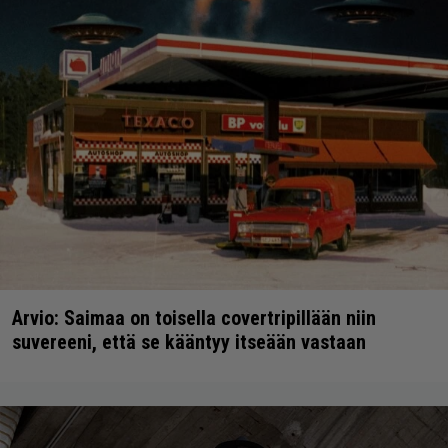
Arvio: Saimaa on toisella covertripillään niin
suvereeni, että se kääntyy itseään vastaan