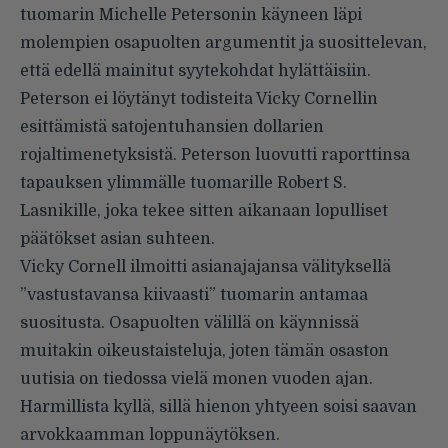
tuomarin Michelle Petersonin käyneen läpi
molempien osapuolten argumentit ja suosittelevan,
että edellä mainitut syytekohdat hylättäisiin.
Peterson ei löytänyt todisteita Vicky Cornellin
esittämistä satojentuhansien dollarien
rojaltimenetyksistä. Peterson luovutti raporttinsa
tapauksen ylimmälle tuomarille Robert S.
Lasnikille, joka tekee sitten aikanaan lopulliset
päätökset asian suhteen.
Vicky Cornell ilmoitti asianajajansa välityksellä
”vastustavansa kiivaasti” tuomarin antamaa
suositusta. Osapuolten välillä on käynnissä
muitakin oikeustaisteluja, joten tämän osaston
uutisia on tiedossa vielä monen vuoden ajan.
Harmillista kyllä, sillä hienon yhtyeen soisi saavan
arvokkaamman loppunäytöksen.