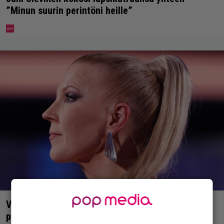
”Minun suurin perintöni heille”
Vappu Pimiä sai huonoa palvelua ravintolassa –
pettyi siellä kahteen asiaan