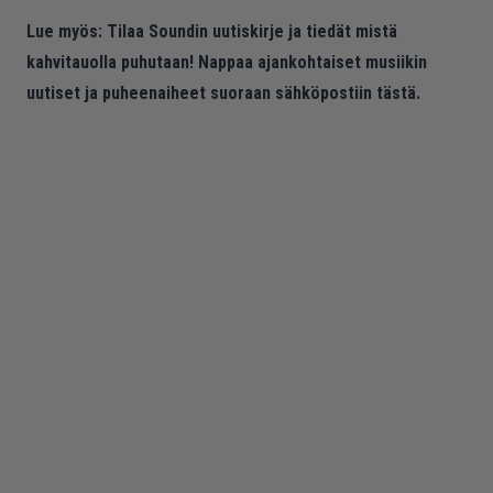
Lue myös:
Tilaa Soundin uutiskirje ja tiedät mistä
kahvitauolla puhutaan! Nappaa ajankohtaiset musiikin
uutiset ja puheenaiheet suoraan sähköpostiin tästä.