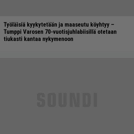
Työläisiä kyykytetään ja maaseutu köyhtyy –
Tumppi Varosen 70-vuotisjuhlabiisillä otetaan
tiukasti kantaa nykymenoon