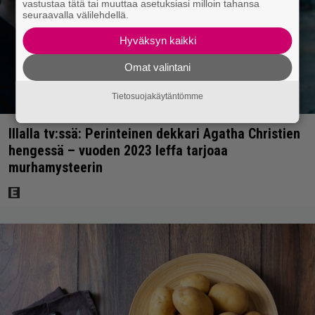
vastustaa tätä tai muuttaa asetuksiasi milloin tahansa
seuraavalla välilehdellä.
Hyväksyn kaikki
Omat valintani
Tietosuojakäytäntömme
Illalla tv:ssä: Perinteinen dekkari Agatha Christien
hengessä – vuoden 2023 leffa tarjoaa
murhamysteerin