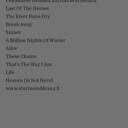
Pitkäsoiton biisilista näyttää seuraavalta:
Last Of The Heroes
The River Runs Dry
Break Away
Sinner
A Million Nights Of Winter
Alive
These Chains
That’s The Way I Am
Life
Heaven (Is Not Here)
www.sturmunddrang.fi