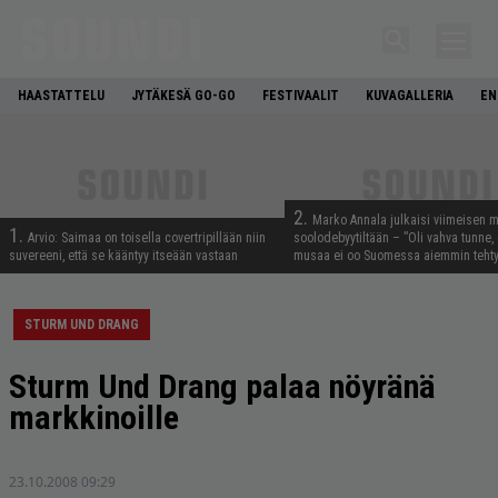
HAASTATTELU
JYTÄKESÄ GO-GO
FESTIVAALIT
KUVAGALLERIA
EN
2.
Marko Annala julkaisi viimeisen m
1.
Arvio: Saimaa on toisella covertripillään niin
soolodebyytiltään – ”Oli vahva tunne, e
suvereeni, että se kääntyy itseään vastaan
musaa ei oo Suomessa aiemmin tehty
STURM UND DRANG
Sturm Und Drang palaa nöyränä
markkinoille
23.10.2008 09:29