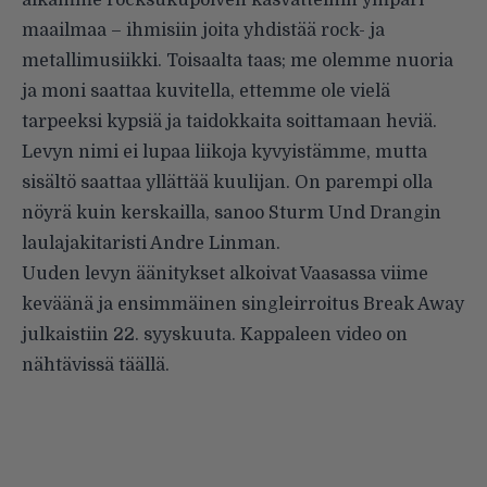
aikamme rocksukupolven kasvatteihin ympäri
maailmaa – ihmisiin joita yhdistää rock- ja
metallimusiikki. Toisaalta taas; me olemme nuoria
ja moni saattaa kuvitella, ettemme ole vielä
tarpeeksi kypsiä ja taidokkaita soittamaan heviä.
Levyn nimi ei lupaa liikoja kyvyistämme, mutta
sisältö saattaa yllättää kuulijan. On parempi olla
nöyrä kuin kerskailla, sanoo Sturm Und Drangin
laulajakitaristi Andre Linman.
Uuden levyn äänitykset alkoivat Vaasassa viime
keväänä ja ensimmäinen singleirroitus Break Away
julkaistiin 22. syyskuuta. Kappaleen video on
nähtävissä
täällä
.