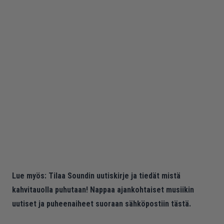
Lue myös:
Tilaa Soundin uutiskirje ja tiedät mistä
kahvitauolla puhutaan! Nappaa ajankohtaiset musiikin
uutiset ja puheenaiheet suoraan sähköpostiin tästä.