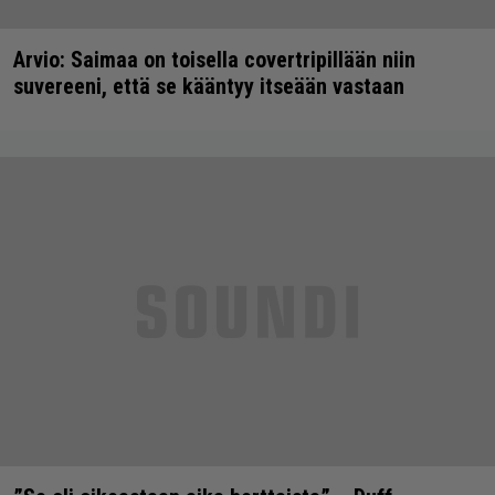
Arvio: Saimaa on toisella covertripillään niin
suvereeni, että se kääntyy itseään vastaan