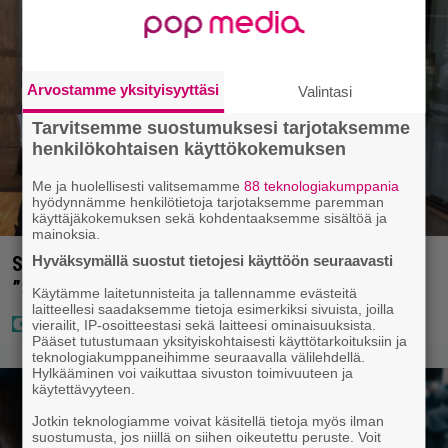
Arvostamme yksityisyyttäsi
Valintasi
Tarvitsemme suostumuksesi tarjotaksemme
henkilökohtaisen käyttökokemuksen
Me ja huolellisesti valitsemamme
88 teknologiakumppania
hyödynnämme henkilötietoja tarjotaksemme paremman
käyttäjäkokemuksen sekä kohdentaaksemme sisältöä ja
mainoksia.
Hyväksymällä suostut tietojesi käyttöön seuraavasti
Sara ja Mikko Parikka etsivät uutta kotia –
”Seuraavaan kotiin tämmöinen”
Käytämme laitetunnisteita ja tallennamme evästeitä
laitteellesi saadaksemme tietoja esimerkiksi sivuista, joilla
vierailit, IP-osoitteestasi sekä laitteesi ominaisuuksista.
Pääset tutustumaan yksityiskohtaisesti käyttötarkoituksiin ja
teknologiakumppaneihimme seuraavalla välilehdellä.
Hylkääminen voi vaikuttaa sivuston toimivuuteen ja
käytettävyyteen.
Jotkin teknologiamme voivat käsitellä tietoja myös ilman
suostumusta, jos niillä on siihen oikeutettu peruste. Voit