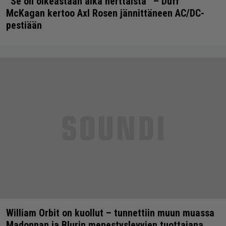
”Se oli oikeastaan aika herttaista” – Duff
McKagan kertoo Axl Rosen jännittäneen AC/DC-
pestiään
William Orbit on kuollut – tunnettiin muun muassa
Madonnan ja Blurin menestyslevyjen tuottajana