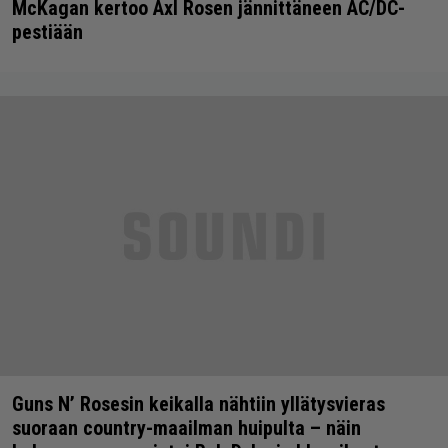
McKagan kertoo Axl Rosen jännittäneen AC/DC-
pestiään
Guns N’ Rosesin keikalla nähtiin yllätysvieras
suoraan country-maailman huipulta – näin