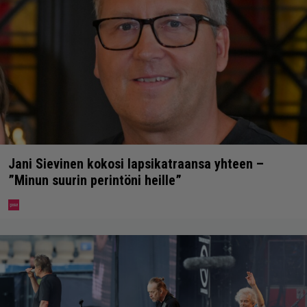
Jani Sievinen kokosi lapsikatraansa yhteen –
”Minun suurin perintöni heille”