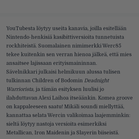
YouTubesta löytyy useita kanavia, joilla esitellään
Nintendo-henkisiä kasibittiversioita tunnetuista
rockhiteistä. Suomalainen nimimerkki Werc85
tekee kuitenkin sen verran hienoa jälkeä, että mies
ansaitsee lajissaan erityismaininnan.
Sävelnikkari julkaisi helmikuun alussa tulisen
tulkinnan Children of Bodomin
Deadnight
Warriorista
, ja tämän esityksen luulisi jo
ilahduttavan Alexi Laihoa itseäänkin. Komea groove
on kappaleeseen saatu! Mikäli soundi miellyttää,
kannattaa selata Wercin valikoimaa laajemminkin:
sieltä löytyy nastoja versioita esimerkiksi
Metallican
,
Iron Maidenin
ja Slayerin
biiseistä
.