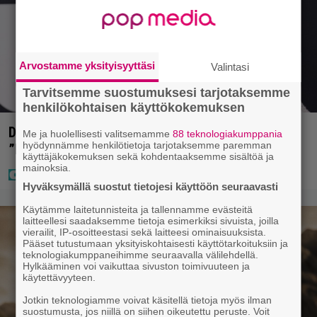
Arvostamme yksityisyyttäsi
Valintasi
Tarvitsemme suostumuksesi tarjotaksemme
henkilökohtaisen käyttökokemuksen
Diandra julkaisi upeita kuvia Helsingistä –
Me ja huolellisesti valitsemamme
88 teknologiakumppania
hyödynnämme henkilötietoja tarjotaksemme paremman
”Puitteet kohdillaan”
käyttäjäkokemuksen sekä kohdentaaksemme sisältöä ja
mainoksia.
Hyväksymällä suostut tietojesi käyttöön seuraavasti
Käytämme laitetunnisteita ja tallennamme evästeitä
laitteellesi saadaksemme tietoja esimerkiksi sivuista, joilla
vierailit, IP-osoitteestasi sekä laitteesi ominaisuuksista.
Pääset tutustumaan yksityiskohtaisesti käyttötarkoituksiin ja
teknologiakumppaneihimme seuraavalla välilehdellä.
Hylkääminen voi vaikuttaa sivuston toimivuuteen ja
käytettävyyteen.
Jotkin teknologiamme voivat käsitellä tietoja myös ilman
suostumusta, jos niillä on siihen oikeutettu peruste. Voit