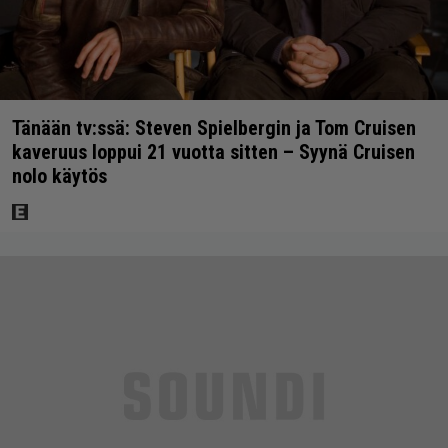
Tänään tv:ssä: Steven Spielbergin ja Tom Cruisen
kaveruus loppui 21 vuotta sitten – Syynä Cruisen
nolo käytös