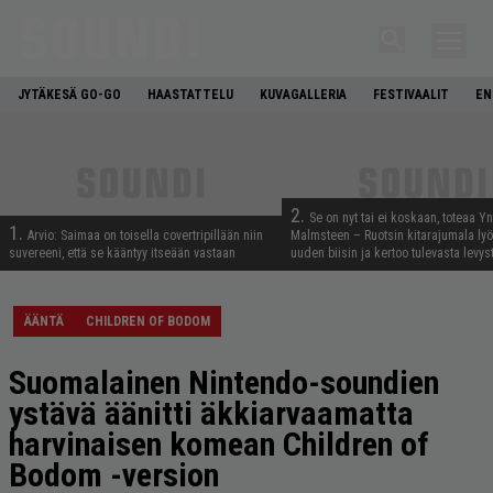
JYTÄKESÄ GO-GO
HAASTATTELU
KUVAGALLERIA
FESTIVAALIT
EN
2.
Se on nyt tai ei koskaan, toteaa Y
1.
Arvio: Saimaa on toisella covertripillään niin
Malmsteen – Ruotsin kitarajumala ly
suvereeni, että se kääntyy itseään vastaan
uuden biisin ja kertoo tulevasta levys
ÄÄNTÄ
CHILDREN OF BODOM
Suomalainen Nintendo-soundien
ystävä äänitti äkkiarvaamatta
harvinaisen komean Children of
Bodom -version