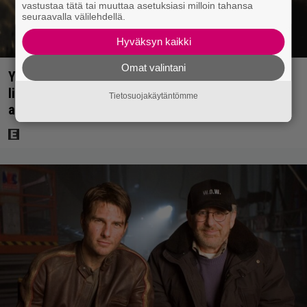
vastustaa tätä tai muuttaa asetuksiasi milloin tahansa
seuraavalla välilehdellä.
Hyväksyn kaikki
Omat valintani
Yöllä tv:ssä: Sotaelokuvan näyttelijät kasvattivat
lihakset nopeasti erikoisella kikalla – IMDb-
Tietosuojakäytäntömme
arvosana on 7,6