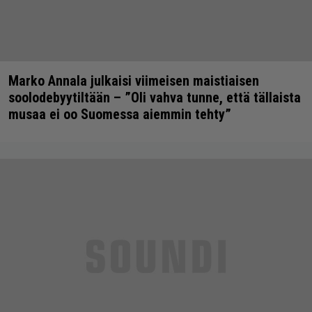
Marko Annala julkaisi viimeisen maistiaisen
soolodebyytiltään – ”Oli vahva tunne, että tällaista
musaa ei oo Suomessa aiemmin tehty”