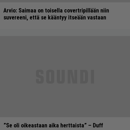
Arvio: Saimaa on toisella covertripillään niin
suvereeni, että se kääntyy itseään vastaan
”Se oli oikeastaan aika herttaista” – Duff