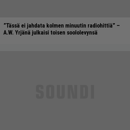
”Tässä ei jahdata kolmen minuutin radiohittiä” –
A.W. Yrjänä julkaisi toisen soololevynsä