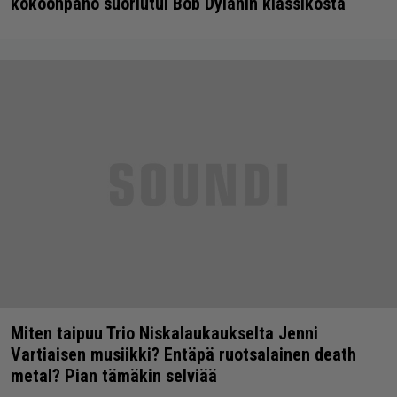
kokoonpano suoriutui Bob Dylanin klassikosta
Miten taipuu Trio Niskalaukaukselta Jenni
Vartiaisen musiikki? Entäpä ruotsalainen death
metal? Pian tämäkin selviää