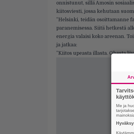
onnistunut, sillä Amosin sosiaal
kiitosviesti, jossa kehutaan suoma
”Helsinki, teidän osoittamanne f
paranemisessa. Siitä hetkestä alk
energia valaisi koko areenan. Toit
ja jatkaa:
”Kiitos upeasta illasta. Ohesta löy
Ar
Tarvit
käytt
Me ja huo
tarjotak
mainoksi
Hyväksym
Käytämme 