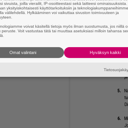
i sivuista, joilla vierailit, IP-osoitteestasi sekä laitteesi ominaisuuksista
We
an yksityiskohtaisesti käyttötarkoituksiin ja teknologiakumppaneihimm
la välilehdellä. Hylkääminen voi vaikuttaa sivuston toimivuuteen ja
t
yyteen.
knologiamme voivat käsitellä tietoja myös ilman suostumusta, jos niillä o
Gl
u peruste. Voit vastustaa tätä tai muuttaa asetuksiasi milloin tahansa se
lä.
Uu
Va
Omat valintani
Hyväksyn kaikki
ry
kurkistaa alapuolelta, samoin kuin koko
ttä on suuria tunteita ollut ilmassa!
Bl
Tietosuojak
ja
Nä
tu
Di
Mi
Jo