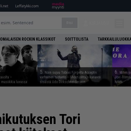
i.net
Leffatykki.com
Etsi
KIRJAUDU
OMALAISEN ROCKIN KLASSIKOT
SOITTOLISTA
TARKKAILULUOKK
5.
6.
Näin sujuu Tobias Forgelta Acceptin
Miten s
tauolta –
varhainen tuotanto – Ghost-johtaja kanavoi
Jovi -homma
ta musiikkia luvassa
sisäistä Udo Dirkschneideriaan
hittiin
ikutuksen Tori