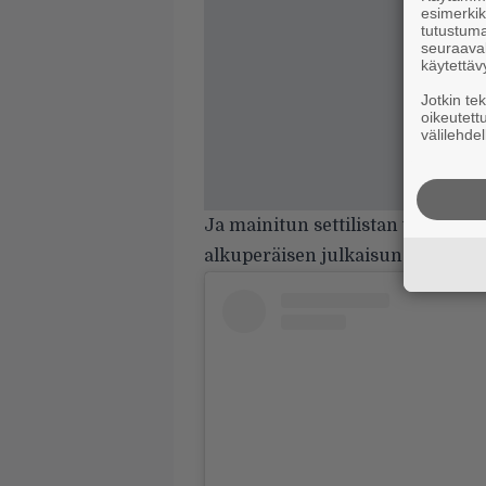
esimerkiks
tutustuma
seuraaval
käytettäv
Jotkin te
oikeutett
välilehdel
Ja mainitun settilistan voi siis 
alkuperäisen julkaisun. Hienoa, e