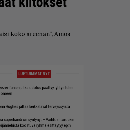
aat kiitokset
laisi koko areenan", Amos
LUETUIMMAT NYT
ezer-fanien pitkä odotus päättyy: yhtye tulee
uomeen
enn Hughes jättää keikkalavat terveyssyistä
si superbändi on syntynyt – Vaihtoehtorockin
kijämiehistä koostuva ryhmä esittäytyy ep:n