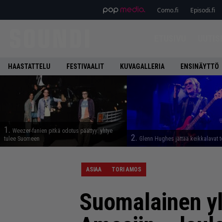
Como.fi
Episodi.fi
ETUSIVU
UUTIS
HAASTATTELU
FESTIVAALIT
KUVAGALLERIA
ENSINÄYTTÖ
1.
Weezer-fanien pitkä odotus päättyy: yhtye
2.
tulee Suomeen
Glenn Hughes jättää keikkalavat t
ASIAA
TORI AMOS
Suomalainen yl