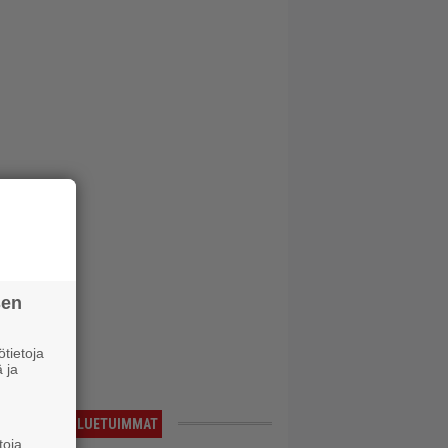
sen
tietoja
 ja
LUETUIMMAT
toja