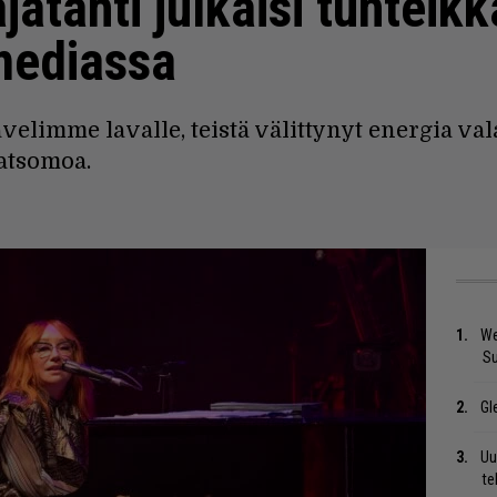
jatähti julkaisi tunteikk
mediassa
ävelimme lavalle, teistä välittynyt energia va
atsomoa.
We
S
Gl
Uu
te