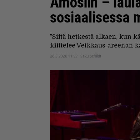
Amosiin – laula
sosiaalisessa 
"Siitä hetkestä alkaen, kun k
kiittelee Veikkaus-areenan k
26.5.2026 11:37
Saku Schildt