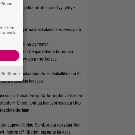
. Pääset
ezer-fanien pitkä odotus päättyy: yhtye
e
ulee Suomeen
n siihen
enn Hughes jättää keikkalavat terveyssyistä
uraavalla
si superbändi on syntynyt –
ihtoehtorockin tekijämiehistä koostuva
hmä esittäytyy ep:n merkeissä
ind Channel palaa tauolta – Jäähallikonsertti
äytäntömme
 uutta musiikkia luvassa
in sujuu Tobias Forgelta Acceptin varhainen
otanto – Ghost-johtaja kanavoi sisäistä Udo
rkschneideriaan
ten sujuvat Richie Samboralta nykyään Bon
vi -hommat? Kitaristi pureutui keikalla