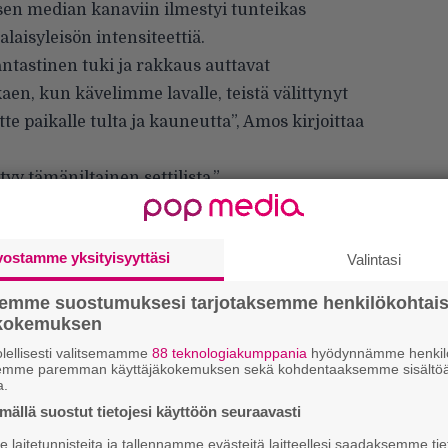
isen median kanaviin ilmestyi tunteikas
laisyleisön intensiteettiä.
antastinen tuki ja rakkaus auttavat
aen, kun kävelimme lavalle, teistä välittynyt
te paikalle tulta ja kauneutta”, Amos kirjoittaa
tyy tämäniltainen settilista.”
vostamme yksityisyyttäsi
Valintasi
semme suostumuksesi tarjotaksemme henkilökohtai
ökokemuksen
lellisesti valitsemamme
88 teknologiakumppania
hyödynnämme henkilö
semme paremman käyttäjäkokemuksen sekä kohdentaaksemme sisältöä
a.
ällä suostut tietojesi käyttöön seuraavasti
laitetunnisteita ja tallennamme evästeitä laitteellesi saadaksemme tie