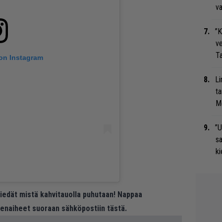
va
”K
ve
Ta
 on Instagram
Li
ta
Me
”U
s
ki
 tiedät mistä kahvitauolla puhutaan! Nappaa
eenaiheet suoraan sähköpostiin tästä.