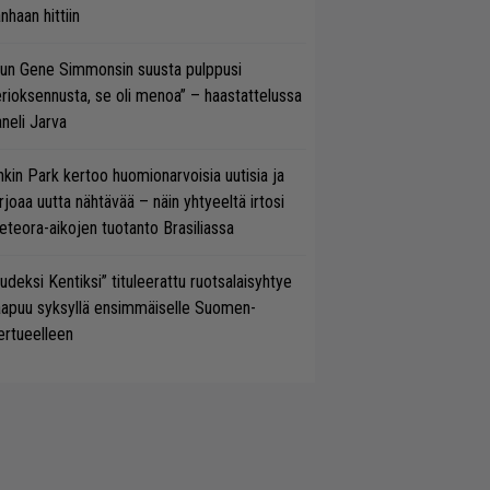
nhaan hittiin
un Gene Simmonsin suusta pulppusi
rioksennusta, se oli menoa” – haastattelussa
neli Jarva
nkin Park kertoo huomionarvoisia uutisia ja
rjoaa uutta nähtävää – näin yhtyeeltä irtosi
teora-aikojen tuotanto Brasiliassa
udeksi Kentiksi” tituleerattu ruotsalaisyhtye
aapuu syksyllä ensimmäiselle Suomen-
ertueelleen