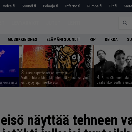
Voice.fi
Soundi.fi
Pelaaja.fi
Inferno.fi
Rumba.fi
Tilt.fi
Metel
ET
LEVYARVIOT
JUTUT
LEHTI
MUSIIKKIBISNES
ELÄMÄNI SOUNDIT
RIP
KEIKKA
SU
3.
Uusi superbändi on syntynyt –
4.
Vaihtoehtorockin tekijämiehistä koostuva ryhmä
Blind Channel palaa 
erveyssyistä
esittäytyy ep:n merkeissä
Jäähallikonsertti ja uut
eisö näyttää tehneen va