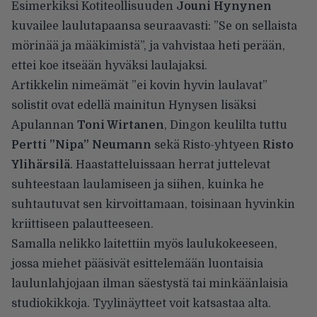
Esimerkiksi Kotiteollisuuden
Jouni Hynynen
kuvailee laulutapaansa seuraavasti: ”Se on sellaista
mörinää ja määkimistä”, ja vahvistaa heti perään,
ettei koe itseään hyväksi laulajaksi.
Artikkelin nimeämät ”ei kovin hyvin laulavat”
solistit ovat edellä mainitun Hynysen lisäksi
Apulannan
Toni Wirtanen
, Dingon keulilta tuttu
Pertti ”Nipa” Neumann
sekä Risto-yhtyeen
Risto
Ylihärsilä
. Haastatteluissaan herrat juttelevat
suhteestaan laulamiseen ja siihen, kuinka he
suhtautuvat sen kirvoittamaan, toisinaan hyvinkin
kriittiseen palautteeseen.
Samalla nelikko laitettiin myös laulukokeeseen,
jossa miehet pääsivät esittelemään luontaisia
laulunlahjojaan ilman säestystä tai minkäänlaisia
studiokikkoja. Tyylinäytteet voit katsastaa alta.