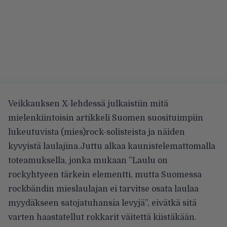
Veikkauksen
X-lehdessä
julkaistiin mitä
mielenkiintoisin artikkeli Suomen suosituimpiin
lukeutuvista (mies)rock-solisteista ja näiden
kyvyistä laulajina.
Juttu alkaa kaunistelemattomalla
toteamuksella, jonka mukaan ”Laulu on
rockyhtyeen tärkein elementti, mutta Suomessa
rockbändin mieslaulajan ei tarvitse osata laulaa
myydäkseen satojatuhansia levyjä”, eivätkä sitä
varten haastatellut rokkarit väitettä kiistäkään.