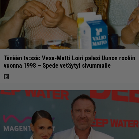
Tänään tv:ssä: Vesa-Matti Loiri palasi Uunon rooliin
vuonna 1998 – Spede vetäytyi sivummalle