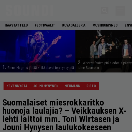
HAASTATTELU
FESTIVAALIT
KUVAGALLERIA
MUSIIKKIBISNES
ENS
2.
Weezer-fanien pitkä odotus päätty
1.
Glenn Hughes jättää keikkalavat terveyssyistä
tulee Suomeen
KEVENNYSTÄ
JOUNI HYNYNEN
NEUMANN
RISTO
Suomalaiset miesrokkaritko
huonoja laulajia? – Veikkauksen X-
lehti laittoi mm. Toni Wirtasen ja
Jouni Hynysen laulukokeeseen