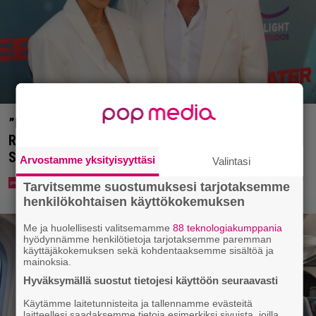
”Nukuimme kaikki viisi samassa huoneessa” –
Renny Harlinin perhe vietti unelmien kesän
Suomessa
Arvostamme yksityisyyttäsi
Valintasi
Tarvitsemme suostumuksesi tarjotaksemme
henkilökohtaisen käyttökokemuksen
Me ja huolellisesti valitsemamme
88 teknologiakumppania
hyödynnämme henkilötietoja tarjotaksemme paremman
käyttäjäkokemuksen sekä kohdentaaksemme sisältöä ja
mainoksia.
Hyväksymällä suostut tietojesi käyttöön seuraavasti
Käytämme laitetunnisteita ja tallennamme evästeitä
laitteellesi saadaksemme tietoja esimerkiksi sivuista, joilla