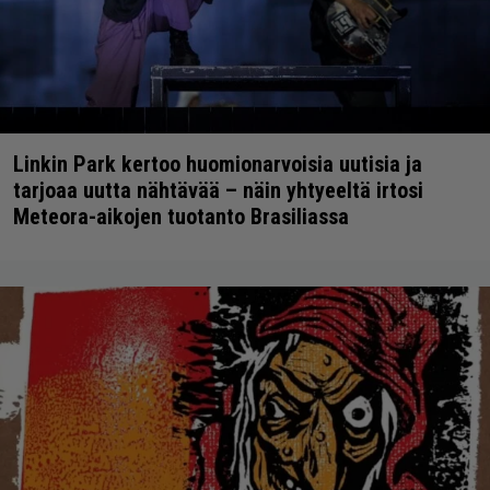
Linkin Park kertoo huomionarvoisia uutisia ja
tarjoaa uutta nähtävää – näin yhtyeeltä irtosi
Meteora-aikojen tuotanto Brasiliassa