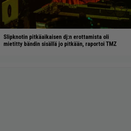
Slipknotin pitkäaikaisen dj:n erottamista oli
mietitty bändin sisällä jo pitkään, raportoi TMZ