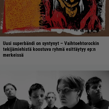
Uusi superbändi on syntynyt – Vaihtoehtorockin
tekijämiehistä koostuva ryhmä esittäytyy ep:n
merkeissä