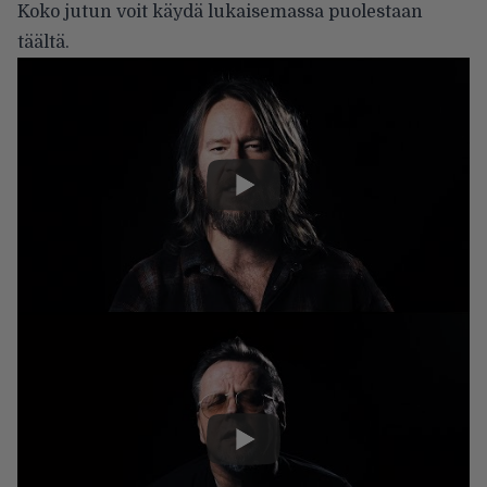
Koko jutun voit käydä lukaisemassa puolestaan
täältä
.