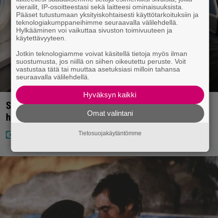
vierailit, IP-osoitteestasi sekä laitteesi ominaisuuksista.
Pääset tutustumaan yksityiskohtaisesti käyttötarkoituksiin ja
teknologiakumppaneihimme seuraavalla välilehdellä.
Hylkääminen voi vaikuttaa sivuston toimivuuteen ja
käytettävyyteen.
Jotkin teknologiamme voivat käsitellä tietoja myös ilman
suostumusta, jos niillä on siihen oikeutettu peruste. Voit
vastustaa tätä tai muuttaa asetuksiasi milloin tahansa
seuraavalla välilehdellä.
Hyväksyn kaikki
Sampo Kaulanen sai oudon tulehduksen – makaa
Omat valintani
hoitolaitteessa nytkähdellen
Tietosuojakäytäntömme