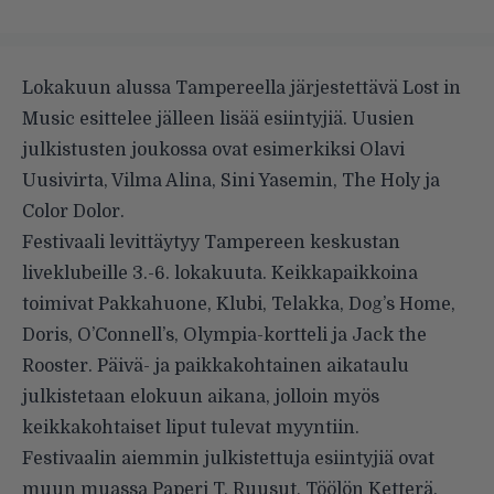
Lokakuun alussa Tampereella järjestettävä Lost in
Music esittelee jälleen lisää esiintyjiä. Uusien
julkistusten joukossa ovat esimerkiksi Olavi
Uusivirta, Vilma Alina, Sini Yasemin, The Holy ja
Color Dolor.
Festivaali levittäytyy Tampereen keskustan
liveklubeille 3.-6. lokakuuta. Keikkapaikkoina
toimivat Pakkahuone, Klubi, Telakka, Dog’s Home,
Doris, O’Connell’s, Olympia-kortteli ja Jack the
Rooster. Päivä- ja paikkakohtainen aikataulu
julkistetaan elokuun aikana, jolloin myös
keikkakohtaiset liput tulevat myyntiin.
Festivaalin aiemmin julkistettuja esiintyjiä ovat
muun muassa Paperi T, Ruusut, Töölön Ketterä,