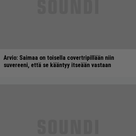
Arvio: Saimaa on toisella covertripillään niin
suvereeni, että se kääntyy itseään vastaan