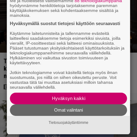
Me ja huolellisesti valitsemamme
88 teknologiakumppania
hyödynnämme henkilötietoja tarjotaksemme paremman
käyttäjäkokemuksen sekä kohdentaaksemme sisältöä ja
mainoksia.
Hyväksymällä suostut tietojesi käyttöön seuraavasti
Käytämme laitetunnisteita ja tallennamme evästeitä
laitteellesi saadaksemme tietoja esimerkiksi sivuista, joilla
vierailit, IP-osoitteestasi sekä laitteesi ominaisuuksista.
Pääset tutustumaan yksityiskohtaisesti käyttötarkoituksiin ja
teknologiakumppaneihimme seuraavalla välilehdellä.
Hylkääminen voi vaikuttaa sivuston toimivuuteen ja
Tänään tv:ssä: Steven Spielbergin ja Tom Cruisen
käytettävyyteen.
kaveruus loppui 21 vuotta sitten – Syynä Cruisen
Jotkin teknologiamme voivat käsitellä tietoja myös ilman
nolo käytös
suostumusta, jos niillä on siihen oikeutettu peruste. Voit
vastustaa tätä tai muuttaa asetuksiasi milloin tahansa
seuraavalla välilehdellä.
Hyväksyn kaikki
Omat valintani
Tietosuojakäytäntömme