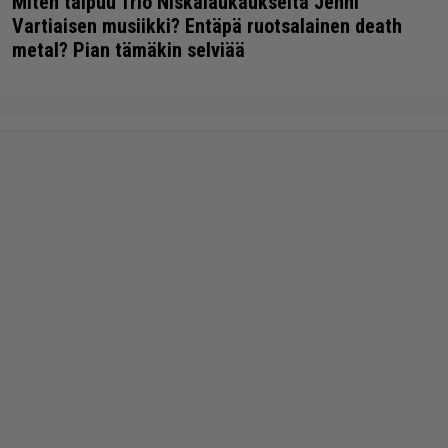
Miten taipuu Trio Niskalaukaukselta Jenni
Vartiaisen musiikki? Entäpä ruotsalainen death
metal? Pian tämäkin selviää