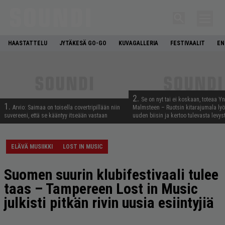
HAASTATTELU
JYTÄKESÄ GO-GO
KUVAGALLERIA
FESTIVAALIT
EN
2.
Se on nyt tai ei koskaan, toteaa Y
1.
Arvio: Saimaa on toisella covertripillään niin
Malmsteen – Ruotsin kitarajumala ly
suvereeni, että se kääntyy itseään vastaan
uuden biisin ja kertoo tulevasta levys
ELÄVÄ MUSIIKKI
LOST IN MUSIC
Suomen suurin klubifestivaali tulee
taas – Tampereen Lost in Music
julkisti pitkän rivin uusia esiintyjiä