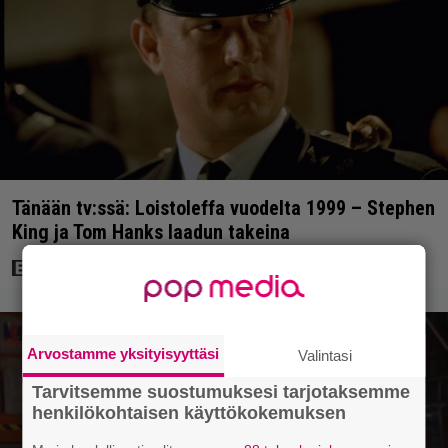
Tänään tv:ssä: Loistoleffa vuodelta 1999 – Stephen
King ja Tom Hanks laadun takeina
Arvostamme yksityisyyttäsi
Valintasi
Tarvitsemme suostumuksesi tarjotaksemme
henkilökohtaisen käyttökokemuksen