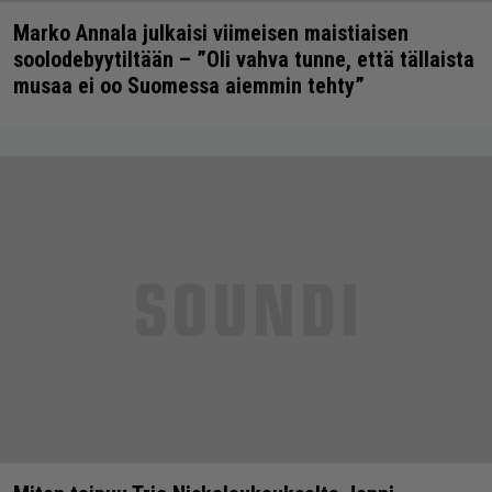
Marko Annala julkaisi viimeisen maistiaisen
soolodebyytiltään – ”Oli vahva tunne, että tällaista
musaa ei oo Suomessa aiemmin tehty”