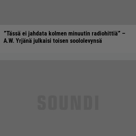
”Tässä ei jahdata kolmen minuutin radiohittiä” –
A.W. Yrjänä julkaisi toisen soololevynsä