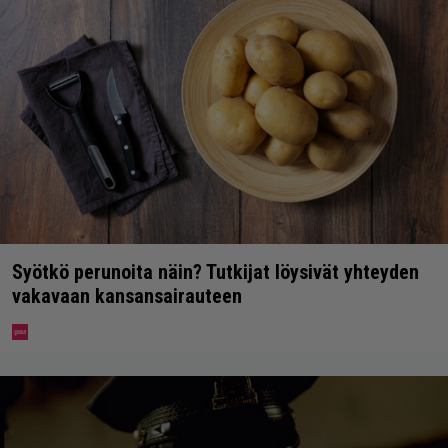
Syötkö perunoita näin? Tutkijat löysivät yhteyden
vakavaan kansansairauteen