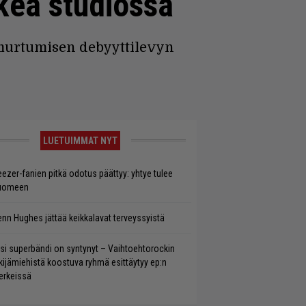
tkeä studiossa
 murtumisen debyyttilevyn
LUETUIMMAT NYT
ezer-fanien pitkä odotus päättyy: yhtye tulee
uomeen
enn Hughes jättää keikkalavat terveyssyistä
si superbändi on syntynyt – Vaihtoehtorockin
kijämiehistä koostuva ryhmä esittäytyy ep:n
rkeissä