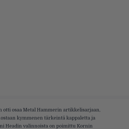
h otti osaa
Metal Hammerin artikkelisarjaan
,
nnostaan kymmenen tärkeintä kappaletta ja
ni Headin valinnoista on poimittu Kornin