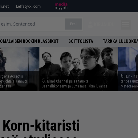
i.net
Leffatykki.com
Etsi
KIRJAUDU
OMALAISEN ROCKIN KLASSIKOT
SOITTOLISTA
TARKKAILULUOKK
6.
rgelta Acceptin
Linkin 
5.
st-johtaja kanavoi
Blind Channel palaa tauolta –
tarjoaa uut
deriaan
Jäähallikonsertti ja uutta musiikkia luvassa
Meteora-aik
 Korn-kitaristi