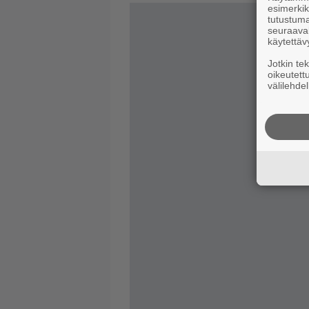
esimerkiks
tutustuma
seuraaval
käytettäv
Jotkin te
oikeutett
välilehdel