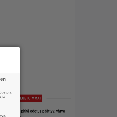
sen
tietoja
 ja
LUETUIMMAT
ezer-fanien pitkä odotus päättyy: yhtye
toja