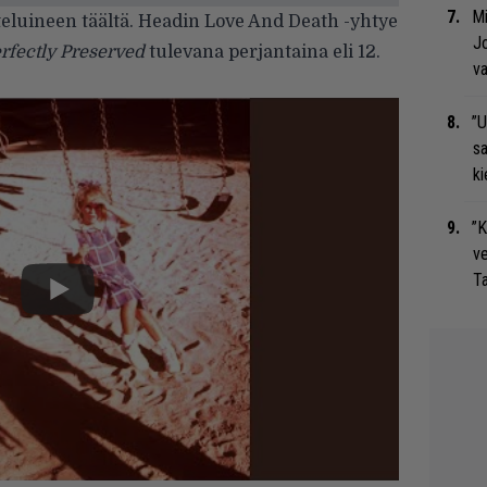
Mi
teluineen
täältä
. Headin Love And Death -yhtye
Jo
rfectly Preserved
tulevana perjantaina eli 12.
va
”U
s
ki
”K
ve
Ta