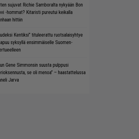
ten sujuvat Richie Samboralta nykyään Bon
vi -hommat? Kitaristi pureutui keikalla
nhaan hittiin
udeksi Kentiksi” tituleerattu ruotsalaisyhtye
aapuu syksyllä ensimmäiselle Suomen-
ertueelleen
un Gene Simmonsin suusta pulppusi
rioksennusta, se oli menoa” – haastattelussa
neli Jarva