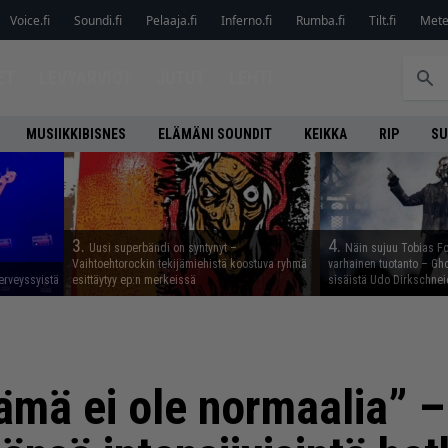
Voice.fi
Soundi.fi
Pelaaja.fi
Inferno.fi
Rumba.fi
Tilt.fi
Metel
ET
LEVYARVIOT
JUTUT
LEHTI
MUSIIKKIBISNES
ELÄMÄNI SOUNDIT
KEIKKA
RIP
SU
3.
4.
Uusi superbändi on syntynyt –
Näin sujuu Tobias Fo
Vaihtoehtorockin tekijämiehistä koostuva ryhmä
varhainen tuotanto – Gho
erveyssyistä
esittäytyy ep:n merkeissä
sisäistä Udo Dirkschnei
tämä ei ole normaalia” –