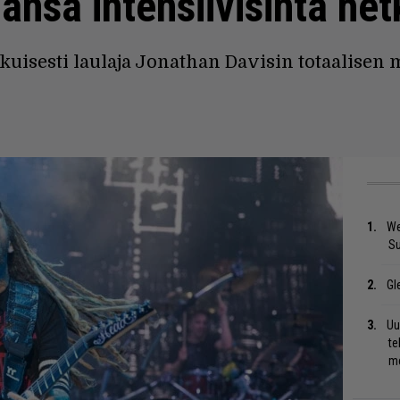
änsä intensiivisintä he
kuisesti laulaja Jonathan Davisin totaalisen
We
S
Gl
Uu
te
me