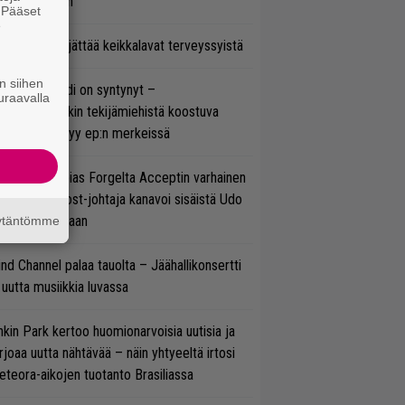
ulee Suomeen
. Pääset
e
enn Hughes jättää keikkalavat terveyssyistä
n siihen
si superbändi on syntynyt –
uraavalla
ihtoehtorockin tekijämiehistä koostuva
hmä esittäytyy ep:n merkeissä
in sujuu Tobias Forgelta Acceptin varhainen
otanto – Ghost-johtaja kanavoi sisäistä Udo
rkschneideriaan
äytäntömme
ind Channel palaa tauolta – Jäähallikonsertti
 uutta musiikkia luvassa
nkin Park kertoo huomionarvoisia uutisia ja
rjoaa uutta nähtävää – näin yhtyeeltä irtosi
teora-aikojen tuotanto Brasiliassa