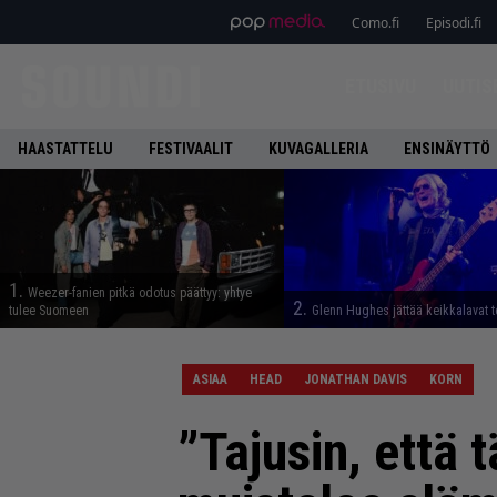
Como.fi
Episodi.fi
ETUSIVU
UUTIS
HAASTATTELU
FESTIVAALIT
KUVAGALLERIA
ENSINÄYTTÖ
1.
Weezer-fanien pitkä odotus päättyy: yhtye
2.
tulee Suomeen
Glenn Hughes jättää keikkalavat t
ASIAA
HEAD
JONATHAN DAVIS
KORN
”Tajusin, että 