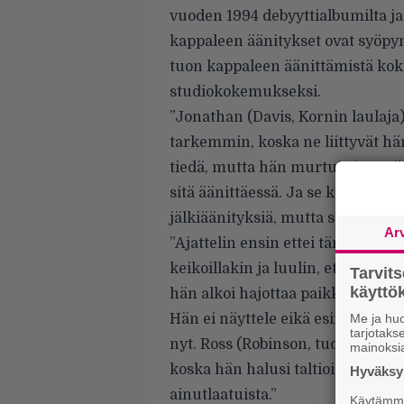
vuoden 1994 debyyttialbumilta ja
kappaleen äänitykset ovat syöpyn
tuon kappaleen äänittämistä kok
studiokokemukseksi.
”Jonathan (Davis, Kornin laulaja
tarkemmin, koska ne liittyvät hä
tiedä, mutta hän murtui aivan tä
sitä äänittäessä. Ja se kaikki kuu
jälkiäänityksiä, mutta siellä hän 
Ar
”Ajattelin ensin ettei tämä ole to
keikoillakin ja luulin, että tämä o
Tarvit
käytt
hän alkoi hajottaa paikkoja siellä
Hän ei näyttele eikä esiinny – jo
Me ja huo
tarjotak
nyt. Ross (Robinson, tuottaja) kats
mainoksi
koska hän halusi taltioida sen he
Hyväksym
ainutlaatuista.”
Käytämme 