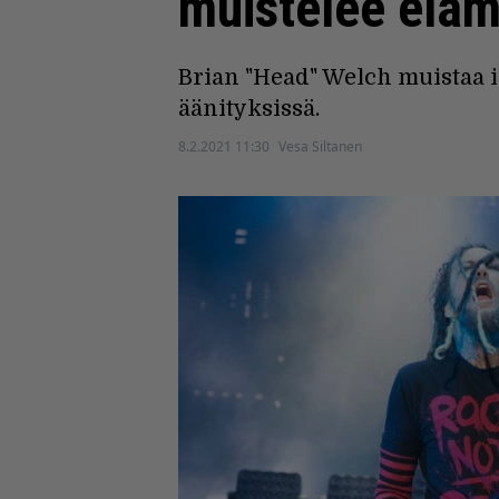
muistelee eläm
Brian "Head" Welch muistaa i
äänityksissä.
8.2.2021 11:30
Vesa Siltanen