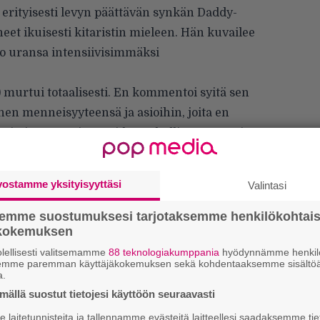
 erityisesti levyn päättävän synkän Daddy-
eet ikuisesti kitaristin mieleen. Hän kuvailee
o uransa intensiivisimmäksi
) murtui totaalisesti. En kommentoi syitä sen
nen menneisyyteensä ja asioihin, joita en
ysin ja menetti tunteidensa hallinnan tyystin
luu levyllä – meidän oli tarkoitus tehdä jotain
itki laulukoppinsa lattialla”, Head muistelee.
vostamme yksityisyyttäsi
Valintasi
tta, koska hänellä oli tapana friikahtaa
li sitä samaa. Mutta kun se jatkui ja jatkui ja
semme suostumuksesi tarjotaksemme henkilökohtai
ökokemuksen
 kopissa, tajusin, että tämä ei ole normaalia.
tain todella tapahtuu hänen sielussaan juuri
lellisesti valitsemamme
88 teknologiakumppania
hyödynnämme henkilö
semme paremman käyttäjäkokemuksen sekä kohdentaaksemme sisältöä
oi meitä ja näytti, että jatkakaa soittamista,
a.
tken. Hän tiesi, että nyt tapahtuu jotain
ällä suostut tietojesi käyttöön seuraavasti
We
laitetunnisteita ja tallennamme evästeitä laitteellesi saadaksemme tie