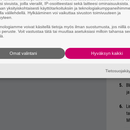
t
i sivuista, joilla vierailit, IP-osoitteestasi sekä laitteesi ominaisuuksista
an yksityiskohtaisesti käyttötarkoituksiin ja teknologiakumppaneihimm
la välilehdellä. Hylkääminen voi vaikuttaa sivuston toimivuuteen ja
Gl
yyteen.
knologiamme voivat käsitellä tietoja myös ilman suostumusta, jos niillä o
Uu
u peruste. Voit vastustaa tätä tai muuttaa asetuksiasi milloin tahansa se
Va
lä.
ry
Omat valintani
Hyväksyn kaikki
Nä
tu
Di
Tietosuojak
Bl
ja
Li
ta
Me