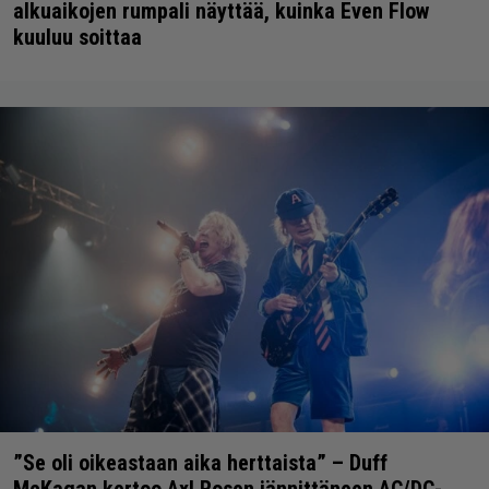
alkuaikojen rumpali näyttää, kuinka Even Flow
kuuluu soittaa
”Se oli oikeastaan aika herttaista” – Duff
McKagan kertoo Axl Rosen jännittäneen AC/DC-