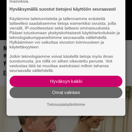
mainoksia.
Hyväksymällä suostut tietojesi käyttöön seuraavasti
Käytämme laitetunnisteita ja tallennamme evästeitä
laitteellesi saadaksemme tietoja esimerkiksi sivuista, joilla
vierailit, IP-osoitteestasi sekä laitteesi ominaisuuksista.
Pääset tutustumaan yksityiskohtaisesti käyttötarkoituksiin ja
teknologiakumppaneihimme seuraavalla välilehdellä.
Hylkääminen voi vaikuttaa sivuston toimivuuteen ja
käytettävyyteen.
Nyt Netflixissä: Christopher Nolanin viiden tähden
mysteerileffa – ”Huikean hienosti kirjoitettu
Jotkin teknologiamme voivat käsitellä tietoja myös ilman
suostumusta, jos niillä on siihen oikeutettu peruste. Voit
yllätyskäänteiden sarja”
vastustaa tätä tai muuttaa asetuksiasi milloin tahansa
seuraavalla välilehdellä.
Hyväksyn kaikki
Omat valintani
Tietosuojakäytäntömme