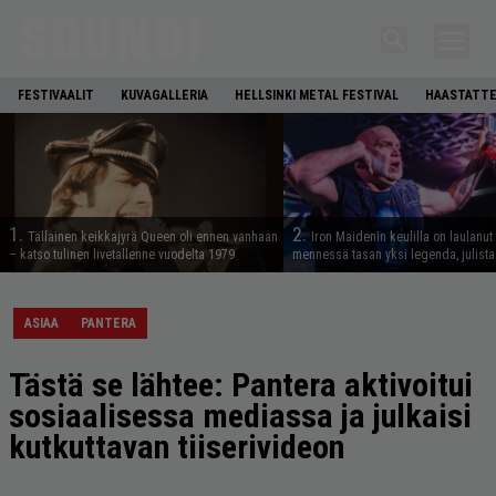
FESTIVAALIT
KUVAGALLERIA
HELLSINKI METAL FESTIVAL
HAASTATTE
1.
2.
Tällainen keikkajyrä Queen oli ennen vanhaan
Iron Maidenin keulilla on laulanut
– katso tulinen livetallenne vuodelta 1979
mennessä tasan yksi legenda, julistaa
ASIAA
PANTERA
Tästä se lähtee: Pantera aktivoitui
sosiaalisessa mediassa ja julkaisi
kutkuttavan tiiserivideon