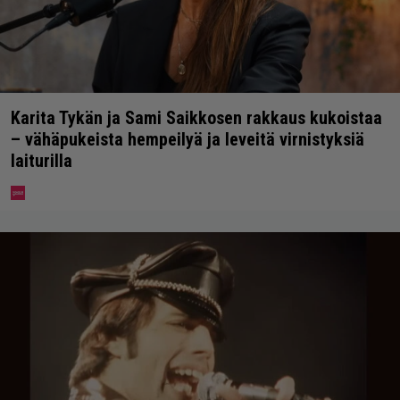
Karita Tykän ja Sami Saikkosen rakkaus kukoistaa
– vähäpukeista hempeilyä ja leveitä virnistyksiä
laiturilla