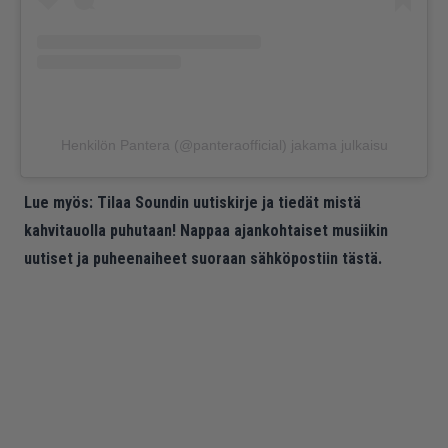
Henkilön Pantera (@panteraofficial) jakama julkaisu
Lue myös:
Tilaa Soundin uutiskirje ja tiedät mistä
kahvitauolla puhutaan! Nappaa ajankohtaiset musiikin
uutiset ja puheenaiheet suoraan sähköpostiin tästä.