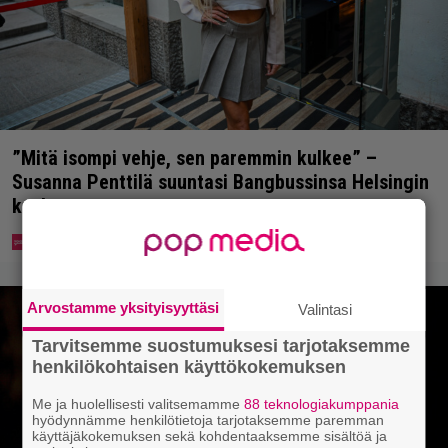
”Mitä isompi vehje, sen paremmin kulkee” –
Susanna Penttilä suuntasi Bangbussinsa Helsingin
keskustaan
Arvostamme yksityisyyttäsi
Valintasi
Tarvitsemme suostumuksesi tarjotaksemme
henkilökohtaisen käyttökokemuksen
Me ja huolellisesti valitsemamme
88 teknologiakumppania
hyödynnämme henkilötietoja tarjotaksemme paremman
käyttäjäkokemuksen sekä kohdentaaksemme sisältöä ja