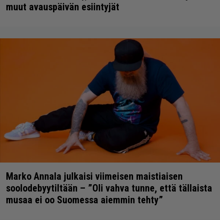
muut avauspäivän esiintyjät
Marko Annala julkaisi viimeisen maistiaisen
soolodebyytiltään – ”Oli vahva tunne, että tällaista
musaa ei oo Suomessa aiemmin tehty”