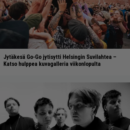
Jytäkesä Go-Go jytisytti Helsingin Suvilahtea –
Katso hulppea kuvagalleria viikonlopulta