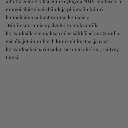
aihetta esimerkiksi viime syksynä
NME-lehdessä ja
neuvoi aloittelevia bändejä pitämään kiinni
kappaleidensa kustannusoikeuksista.
”Eihän suoratoistopalvelujen maksamilla
korvauksilla voi maksaa edes sähkölaskua. Sinulla
voi olla jotain miljardi kuuntelukertaa, ja saat
korvaukseksi parinsadan punnan shekin”, Daltrey
totesi
.