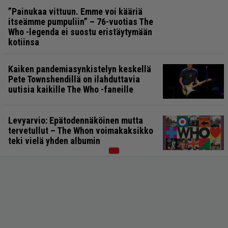
”Painukaa vittuun. Emme voi kääriä
itseämme pumpuliin” – 76-vuotias The
Who -legenda ei suostu eristäytymään
kotiinsa
Kaiken pandemiasynkistelyn keskellä
Pete Townshendillä on ilahduttavia
uutisia kaikille The Who -faneille
Levyarvio: Epätodennäköinen mutta
tervetullut – The Whon voimakaksikko
teki vielä yhden albumin