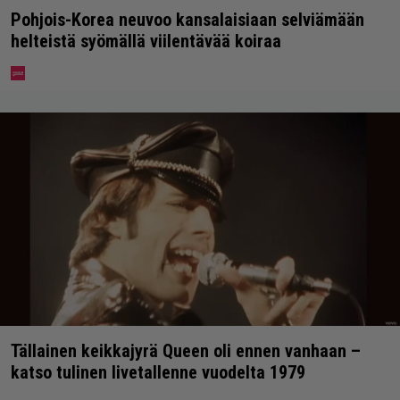
Pohjois-Korea neuvoo kansalaisiaan selviämään
helteistä syömällä viilentävää koiraa
Tällainen keikkajyrä Queen oli ennen vanhaan –
katso tulinen livetallenne vuodelta 1979