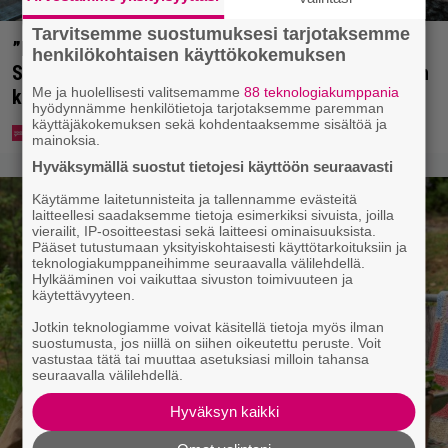
Tarvitsemme suostumuksesi tarjotaksemme
”Mitä isompi vehje, sen paremmin kulkee” –
henkilökohtaisen käyttökokemuksen
Susanna Penttilä suuntasi Bangbussinsa Helsingin
Me ja huolellisesti valitsemamme
88 teknologiakumppania
keskustaan
hyödynnämme henkilötietoja tarjotaksemme paremman
käyttäjäkokemuksen sekä kohdentaaksemme sisältöä ja
mainoksia.
Hyväksymällä suostut tietojesi käyttöön seuraavasti
Käytämme laitetunnisteita ja tallennamme evästeitä
laitteellesi saadaksemme tietoja esimerkiksi sivuista, joilla
vierailit, IP-osoitteestasi sekä laitteesi ominaisuuksista.
Pääset tutustumaan yksityiskohtaisesti käyttötarkoituksiin ja
teknologiakumppaneihimme seuraavalla välilehdellä.
Hylkääminen voi vaikuttaa sivuston toimivuuteen ja
käytettävyyteen.
Jotkin teknologiamme voivat käsitellä tietoja myös ilman
suostumusta, jos niillä on siihen oikeutettu peruste. Voit
vastustaa tätä tai muuttaa asetuksiasi milloin tahansa
seuraavalla välilehdellä.
Hyväksyn kaikki