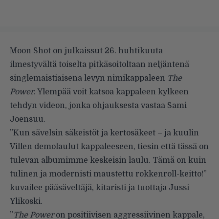
Moon Shot on julkaissut 26. huhtikuuta
ilmestyvältä toiselta pitkäsoitoltaan neljäntenä
singlemaistiaisena levyn nimikappaleen
The
Power
. Ylempää voit katsoa kappaleen kylkeen
tehdyn videon, jonka ohjauksesta vastaa Sami
Joensuu.
”Kun sävelsin säkeistöt ja kertosäkeet – ja kuulin
Villen demolaulut kappaleeseen, tiesin että tässä on
tulevan albumimme keskeisin laulu. Tämä on kuin
tulinen ja modernisti maustettu rokkenroll-keitto!”
kuvailee pääsäveltäjä, kitaristi ja tuottaja Jussi
Ylikoski.
”
The Power
on positiivisen aggressiivinen kappale,