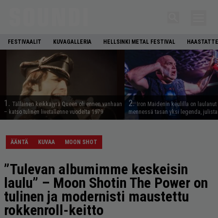
FESTIVAALIT
KUVAGALLERIA
HELLSINKI METAL FESTIVAL
HAASTATTE
1.
2.
Tällainen keikkajyrä Queen oli ennen vanhaan
Iron Maidenin keulilla on laulanut
– katso tulinen livetallenne vuodelta 1979
mennessä tasan yksi legenda, julistaa
ÄÄNTÄ
KUVAA
MOON SHOT
”Tulevan albumimme keskeisin
laulu” – Moon Shotin The Power on
tulinen ja modernisti maustettu
rokkenroll-keitto