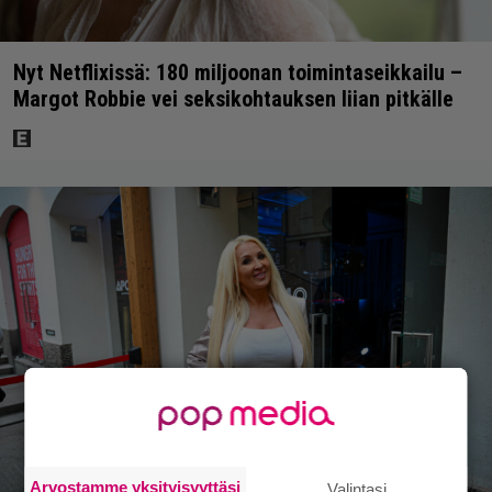
Nyt Netflixissä: 180 miljoonan toimintaseikkailu –
Margot Robbie vei seksikohtauksen liian pitkälle
Arvostamme yksityisyyttäsi
Valintasi