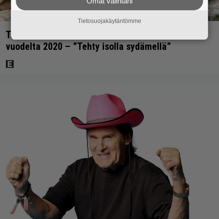
Omat valintani
Tietosuojakäytäntömme
Tänään tv:ssä: Koskettava kotimainen elokuva
vuodelta 2020 – ”Tehty isolla sydämellä”