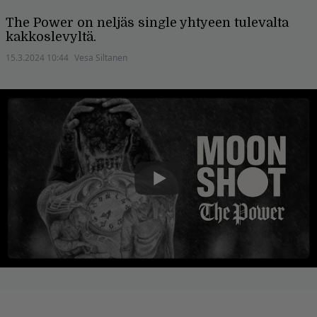
The Power on neljäs single yhtyeen tulevalta
kakkoslevyltä.
15.3.2024 10:44
Vesa Siltanen