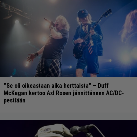
”Se oli oikeastaan aika herttaista” – Duff
McKagan kertoo Axl Rosen jännittäneen AC/DC-
pestiään