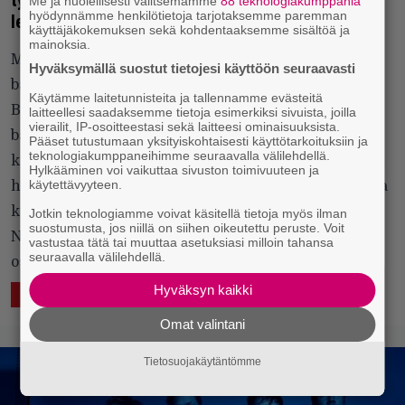
työmoraaliin: ”Ei näitä biisejä ole tehty rennosti
Me ja huolellisesti valitsemamme
88 teknologiakumppania
hyödynnämme henkilötietoja tarjotaksemme paremman
leirinuotion äärellä”
käyttäjäkokemuksen sekä kohdentaaksemme sisältöä ja
mainoksia.
Moon Shot on nelikko, jonka jäsenillä on aiempien
Hyväksymällä suostut tietojesi käyttöön seuraavasti
bändiensä Lapkon, Disco Ensemblen ja Children Of
Käytämme laitetunnisteita ja tallennamme evästeitä
Bodomin myötä kokemusta levyttävästä
laitteellesi saadaksemme tietoja esimerkiksi sivuista, joilla
vierailit, IP-osoitteestasi sekä laitteesi ominaisuuksista.
bändielämästä yhteensä yli 100 vuotta. Ryhmän
Pääset tutustumaan yksityiskohtaisesti käyttötarkoituksiin ja
teknologiakumppaneihimme seuraavalla välilehdellä.
kakkosalbumi The Power osoittaa, että kaiken eletyn
Hylkääminen voi vaikuttaa sivuston toimivuuteen ja
käytettävyyteen.
historian yhdistyessä nykyhetkeen syntyy yhtä aikaa
keskittyneen määrätietoista ja nälkäistä rockia. Aki
Jotkin teknologiamme voivat käsitellä tietoja myös ilman
suostumusta, jos niillä on siihen oikeutettu peruste. Voit
Nuopponen haastatteli yhtyettä Soundiin 4/24, tässä
vastustaa tätä tai muuttaa asetuksiasi milloin tahansa
seuraavalla välilehdellä.
osio pidemmästä haastattelusta.
Hyväksyn kaikki
29.4.2024 09:43
LUKEMISTA
Omat valintani
Tietosuojakäytäntömme