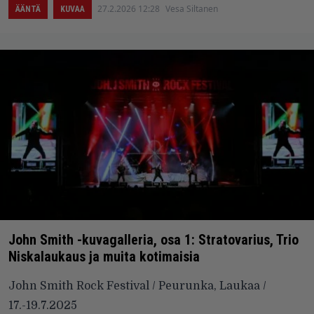
27.2.2026 12:28
Vesa Siltanen
ÄÄNTÄ
KUVAA
John Smith -kuvagalleria, osa 1: Stratovarius, Trio
Niskalaukaus ja muita kotimaisia
John Smith Rock Festival / Peurunka, Laukaa /
17.-19.7.2025