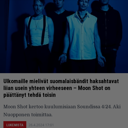
Ulkomaille mielivät suomalaisbändit haksahtavat
liian usein yhteen virheeseen – Moon Shot on
päättänyt tehdä toisin
Moon Shot kertoo kuulumisiaan Soundissa 4/24. Aki
Nuopponen toimittaa.
26.4.2024 17:01
LUKEMISTA