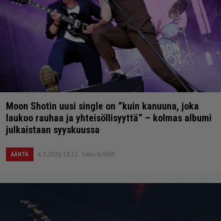
Moon Shotin uusi single on ”kuin kanuuna, joka
laukoo rauhaa ja yhteisöllisyyttä” – kolmas albumi
julkaistaan syyskuussa
4.7.2026 13:12
Saku Schildt
ÄÄNTÄ