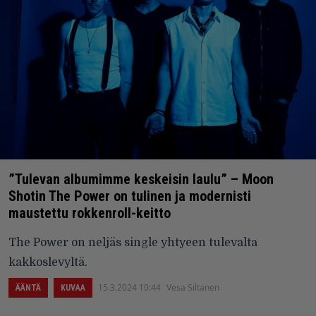
”Tulevan albumimme keskeisin laulu” – Moon
Shotin The Power on tulinen ja modernisti
maustettu rokkenroll-keitto
The Power on neljäs single yhtyeen tulevalta
kakkoslevyltä.
15.3.2024 10:44
Vesa Siltanen
ÄÄNTÄ
KUVAA