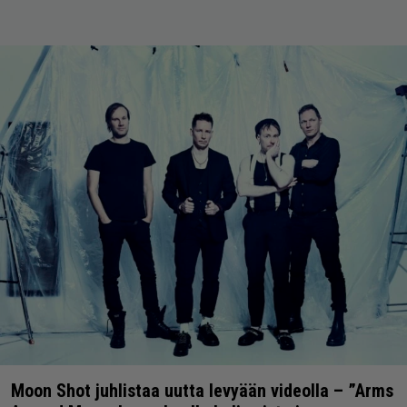
Moon Shot juhlistaa uutta levyään videolla – ”Arms