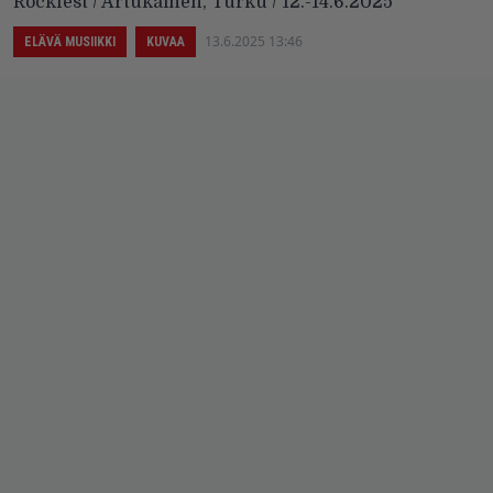
Rockfest / Artukainen, Turku / 12.-14.6.2025
13.6.2025 13:46
ELÄVÄ MUSIIKKI
KUVAA