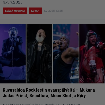
4.-5.7.2025
8.7.2025 13:25
ELÄVÄ MUSIIKKI
KUVAA
Kuvasaldoa Rockfestin avauspäivältä – Mukana
Judas Priest, Sepultura, Moon Shot ja Røry