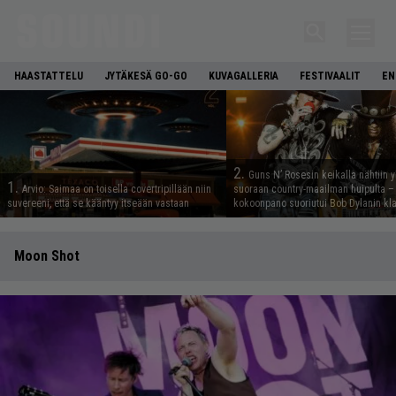
HAASTATTELU
JYTÄKESÄ GO-GO
KUVAGALLERIA
FESTIVAALIT
EN
2.
Guns N’ Rosesin keikalla nähtiin y
1.
Arvio: Saimaa on toisella covertripillään niin
suoraan country-maailman huipulta –
suvereeni, että se kääntyy itseään vastaan
kokoonpano suoriutui Bob Dylanin kl
Moon Shot