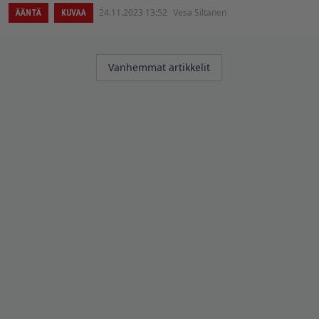
24.11.2023 13:52
Vesa Siltanen
ÄÄNTÄ
KUVAA
Artikkelien
Vanhemmat artikkelit
selaus