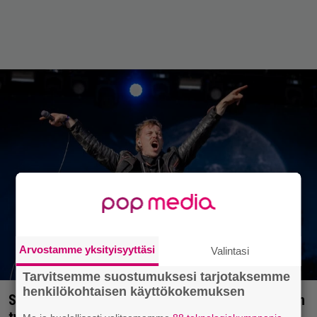
Arvostamme yksityisyyttäsi
Valintasi
Tarvitsemme suostumuksesi tarjotaksemme
henkilökohtaisen käyttökokemuksen
Superbändiksi tituleerattu Moon Shot uskoo lujaan