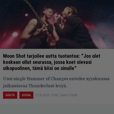
Moon Shot tarjoilee uutta tuotantoa: ”Jos olet
koskaan ollut seurassa, jossa koet olevasi
ulkopuolinen, tämä biisi on sinulle”
Uusi single Hammer of Changes enteilee syyskuussa
julkaistavaa Thunderlust-levyä.
17.4.2026 12:08
Saku Schildt
ÄÄNTÄ
KUVAA