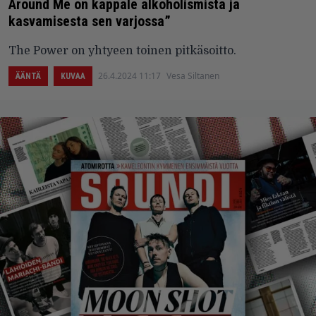
Around Me on kappale alkoholismista ja
kasvamisesta sen varjossa”
The Power on yhtyeen toinen pitkäsoitto.
26.4.2024 11:17
Vesa Siltanen
ÄÄNTÄ
KUVAA