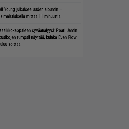
il Young julkaisee uuden albumin –
simaistiaisella mittaa 11 minuuttia
assikkokappaleen syväanalyysi: Pearl Jamin
kuaikojen rumpali näyttää, kuinka Even Flow
uluu soittaa