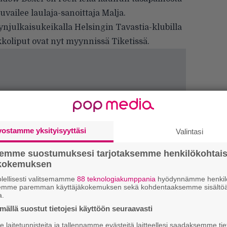
uvailee laulaja-sanoittaja Malja.
ynjulkaisukeikalla Helsingin Tavastia-klubilla
koliput ovat nyt myynnissä Tiketissä.
vostamme yksityisyyttäsi
Valintasi
semme suostumuksesi tarjotaksemme henkilökohtai
Ir
ökokemuksen
me
lellisesti valitsemamme
88 teknologiakumppania
hyödynnämme henkilö
semme paremman käyttäjäkokemuksen sekä kohdentaaksemme sisältöä
a.
Tä
ällä suostut tietojesi käyttöön seuraavasti
ka
laitetunnisteita ja tallennamme evästeitä laitteellesi saadaksemme tie