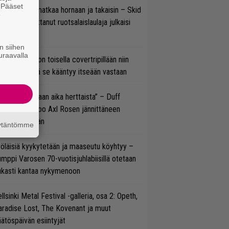
. Pääset
ik Grönwall matkaa hornaan ja takaisin – Skid
e
w’ssa vaikuttanut ruotsalaislaulaja julkaisi
uden videon
n siihen
uraavalla
vio: Saimaa on toisella covertripillään niin
vereeni, että se kääntyy itseään vastaan
e oli oikeastaan aika herttaista” – Duff
cKagan kertoo Axl Rosen jännittäneen
C/DC-pestiään
äytäntömme
öläisiä kyykytetään ja maaseutu köyhtyy –
mppi Varosen 70-vuotisjuhlabiisillä otetaan
ukasti kantaa nykymenoon
llsinki Metal Festival -galleria, osa 2: Opeth,
radise Lost, The Kovenant ja muut
ätöspäivän esiintyjät