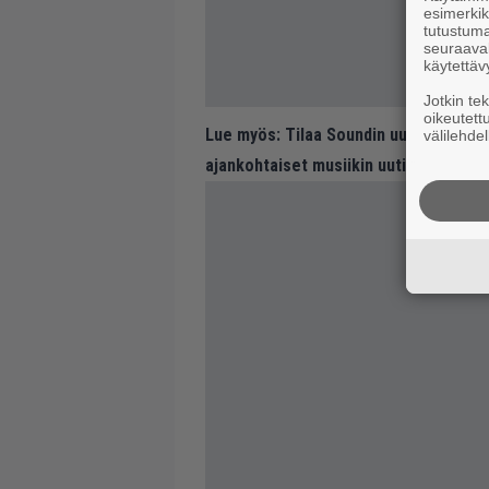
esimerkiks
tutustuma
seuraaval
käytettäv
Jotkin te
oikeutett
Lue myös:
Tilaa Soundin uutiskirje ja
välilehdel
ajankohtaiset musiikin uutiset ja puh