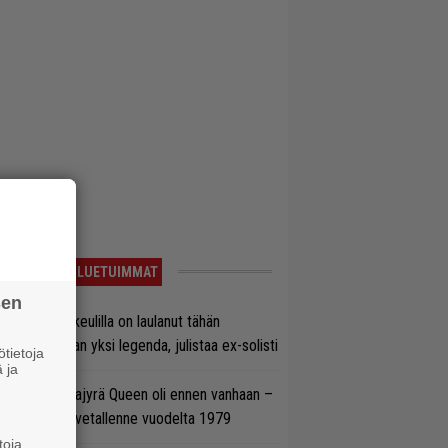
LUETUIMMAT
sen
on Maidenin keulilla on laulanut tähän
nnessä tasan yksi legenda, julistaa ex-solisti
tietoja
 ja
llainen keikkajyrä Queen oli ennen vanhaan –
tso tulinen livetallenne vuodelta 1979
toja