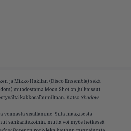
osken ja Mikko Hakilan (Disco Ensemble) sekä
odom) muodostama Moon Shot on julkaissut
estyvältä kakkosalbumiltaan. Katso
Shadow
 voimasta sisällämme. Siitä maagisesta
minut sankaritekoihin, mutta voi myös hetkessä
adow Boxer
on rock-leka kauhun tasapainosta