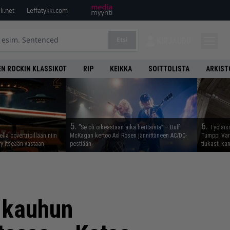
i.net
Leffatykki.com
Etsi
KIRJAUDU
N ROCKIN KLASSIKOT
RIP
KEIKKA
SOITTOLISTA
ARKIST
5.
6.
”Se oli oikeastaan aika herttaista” – Duff
Työläis
lla covertripillään niin
McKagan kertoo Axl Rosen jännittäneen AC/DC-
Tumppi Varo
yy itseään vastaan
pestiään
tiukasti k
a kauhun