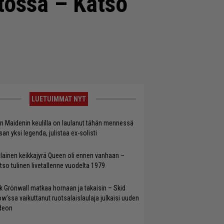
stossa – Katso
LUETUIMMAT NYT
on Maidenin keulilla on laulanut tähän mennessä
san yksi legenda, julistaa ex-solisti
llainen keikkajyrä Queen oli ennen vanhaan –
tso tulinen livetallenne vuodelta 1979
ik Grönwall matkaa hornaan ja takaisin – Skid
w’ssa vaikuttanut ruotsalaislaulaja julkaisi uuden
deon