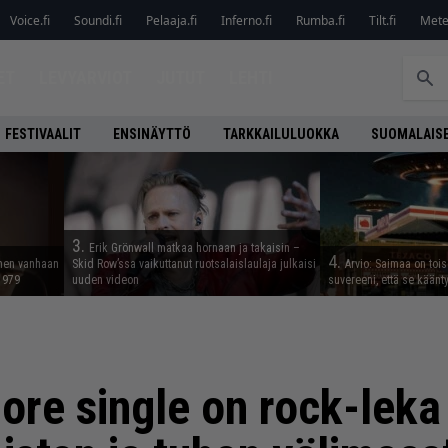
Voice.fi
Soundi.fi
Pelaaja.fi
Inferno.fi
Rumba.fi
Tilt.fi
Metel
ET
LEVYARVIOT
JUTUT
LEHTI
FESTIVAALIT
ENSINÄYTTÖ
TARKKAILULUOKKA
SUOMALAISE
3.
Erik Grönwall matkaa hornaan ja takaisin –
4.
nnen vanhaan
Skid Row’ssa vaikuttanut ruotsalaislaulaja julkaisi
Arvio: Saimaa on toise
 1979
uuden videon
suvereeni, että se käänt
ore single on rock-lek