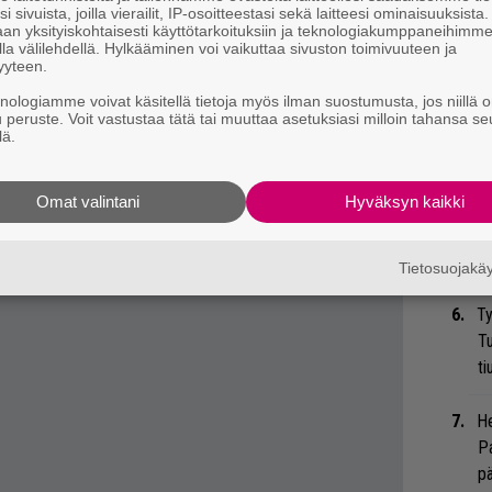
i sivuista, joilla vierailit, IP-osoitteestasi sekä laitteesi ominaisuuksista
Er
an yksityiskohtaisesti käyttötarkoituksiin ja teknologiakumppaneihimm
Ro
la välilehdellä. Hylkääminen voi vaikuttaa sivuston toimivuuteen ja
yyteen.
u
knologiamme voivat käsitellä tietoja myös ilman suostumusta, jos niillä o
u peruste. Voit vastustaa tätä tai muuttaa asetuksiasi milloin tahansa se
Ar
 tiedät mistä kahvitauolla puhutaan! Nappaa
lä.
su
eenaiheet suoraan sähköpostiin tästä.
Omat valintani
Hyväksyn kaikki
”S
M
A
Tietosuojak
Ty
Tu
ti
He
Pa
pä