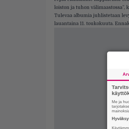
loiston ja tuhon välimaastossa”, k
Tulevaa albumia juhlistetaan lev
lauantaina 11. toukokuuta. Ennak
Ar
Tarvit
käytt
Me ja huo
tarjotak
mainoksi
Hyväksym
Käytämme 