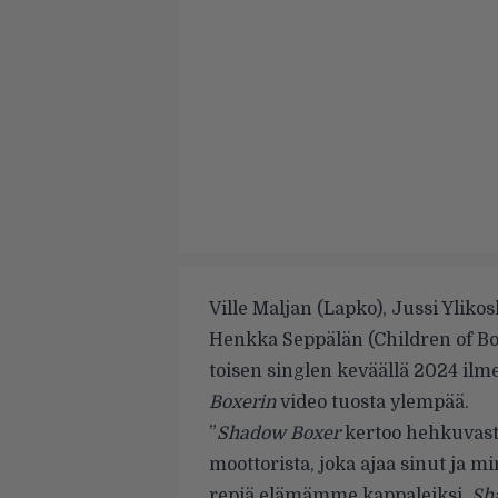
Ville Maljan (Lapko), Jussi Ylik
Henkka Seppälän (Children of B
toisen singlen keväällä 2024 ilm
Boxerin
video tuosta ylempää.
”
Shadow Boxer
kertoo hehkuvasta
moottorista, joka ajaa sinut ja 
repiä elämämme kappaleiksi.
Sh