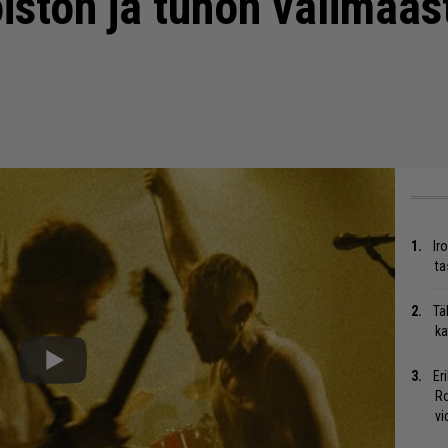
oiston ja tuhon välimaa
Ir
ta
Tä
ka
Er
Ro
vi