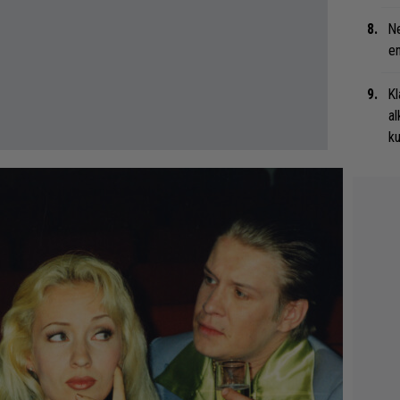
Ne
en
Kl
al
ku