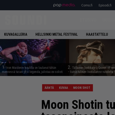
Como.fi
Episodi.fi
ETUSIVU
UUTIS
KUVAGALLERIA
HELLSINKI METAL FESTIVAL
HAASTATTELU
1.
2.
Iron Maidenin keulilla on laulanut tähän
Tällainen keikkajyrä Queen oli e
mennessä tasan yksi legenda, julistaa ex-solisti
– katso tulinen livetallenne vuodelta
ÄÄNTÄ
KUVAA
MOON SHOT
Moon Shotin tu