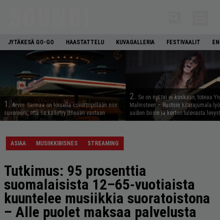
JYTÄKESÄ GO-GO
HAASTATTELU
KUVAGALLERIA
FESTIVAALIT
EN
2.
Se on nyt tai ei koskaan, toteaa Y
1.
Arvio: Saimaa on toisella covertripillään niin
Malmsteen – Ruotsin kitarajumala ly
suvereeni, että se kääntyy itseään vastaan
uuden biisin ja kertoo tulevasta levys
ASIAA
MUSIIKKIBISNES
STREAMING
Tutkimus: 95 prosenttia
suomalaisista 12–65-vuotiaista
kuuntelee musiikkia suoratoistona
– Alle puolet maksaa palvelusta