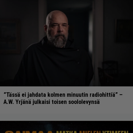
”Tässä ei jahdata kolmen minuutin radiohittiä” –
A.W. Yrjänä julkaisi toisen soololevynsä