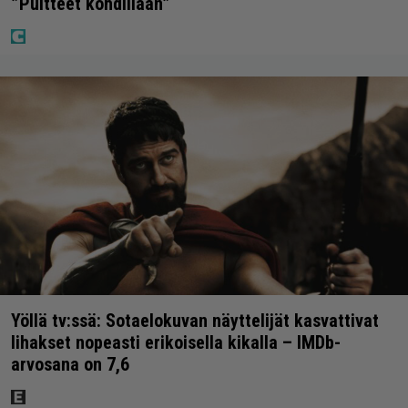
”Puitteet kohdillaan”
Yöllä tv:ssä: Sotaelokuvan näyttelijät kasvattivat
lihakset nopeasti erikoisella kikalla – IMDb-
arvosana on 7,6