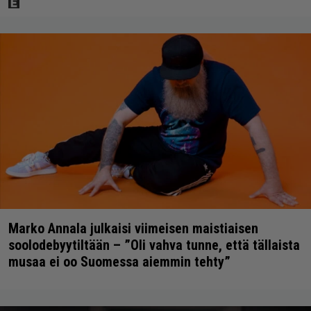
Marko Annala julkaisi viimeisen maistiaisen
soolodebyytiltään – ”Oli vahva tunne, että tällaista
musaa ei oo Suomessa aiemmin tehty”