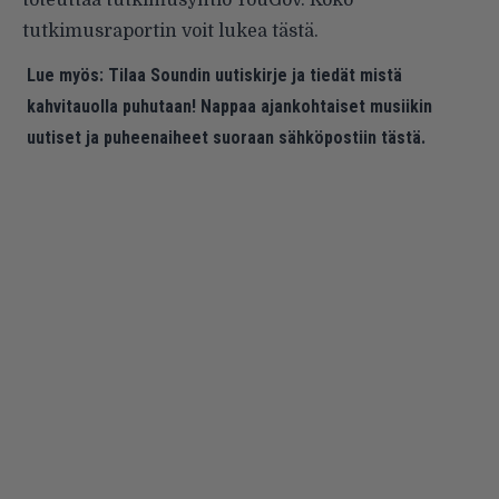
toteuttaa tutkimusyhtiö YouGov. Koko
tutkimusraportin voit lukea
tästä
.
Lue myös:
Tilaa Soundin uutiskirje ja tiedät mistä
kahvitauolla puhutaan! Nappaa ajankohtaiset musiikin
uutiset ja puheenaiheet suoraan sähköpostiin tästä.