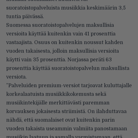
suoratoistopalveluista musiikkia keskimäärin 3,5
tuntia päivässä.
Suomessa suoratoistopalvelujen maksullisia
versioita käyttää kuitenkin vain 41 prosenttia
vastaajista. Osuus on kuitenkin noussut kahden
vuoden takaisesta, jolloin maksullisia versioita
käytti vain 35 prosenttia. Norjassa peräti 63
prosenttia käyttää suoratoistopalvelun maksullista
versiota.
”Palveluiden premium-versiot tarjoavat kuluttajalle
korkealaatuista musiikkikokemusta sekä
musiikintekijälle merkittävästi paremman
korvauksen jokaisesta striimistä. On ilahduttavaa
nähdä, että suomalaiset ovat kuitenkin parin
vuoden takaista useammin valmiita panostamaan
musiikin laatuun ja samalla varmistamaan, että