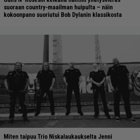
suoraan country-maailman huipulta – näin
kokoonpano suoriutui Bob Dylanin klassikosta
Miten taipuu Trio Niskalaukaukselta Jenni