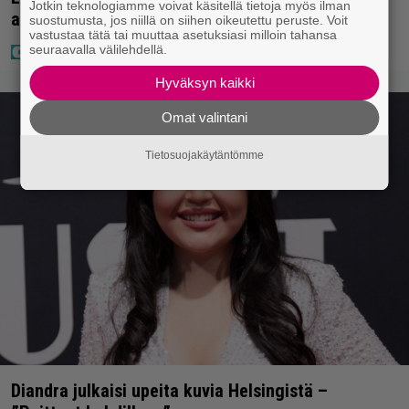
Jotkin teknologiamme voivat käsitellä tietoja myös ilman
aurinkoa ja iloa
suostumusta, jos niillä on siihen oikeutettu peruste. Voit
vastustaa tätä tai muuttaa asetuksiasi milloin tahansa
seuraavalla välilehdellä.
Hyväksyn kaikki
Omat valintani
Tietosuojakäytäntömme
Diandra julkaisi upeita kuvia Helsingistä –