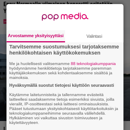
Eppu Normaalin viimeinen konsertti esitetään
Ylellä
Arvostamme yksityisyyttäsi
Valintasi
Tarvitsemme suostumuksesi tarjotaksemme
henkilökohtaisen käyttökokemuksen
Me ja huolellisesti valitsemamme
88 teknologiakumppania
hyödynnämme henkilötietoja tarjotaksemme paremman
käyttäjäkokemuksen sekä kohdentaaksemme sisältöä ja
mainoksia.
Hyväksymällä suostut tietojesi käyttöön seuraavasti
Käytämme laitetunnisteita ja tallennamme evästeitä
laitteellesi saadaksemme tietoja esimerkiksi sivuista, joilla
vierailit, IP-osoitteestasi sekä laitteesi ominaisuuksista.
Pääset tutustumaan yksityiskohtaisesti käyttötarkoituksiin ja
teknologiakumppaneihimme seuraavalla välilehdellä.
Hylkääminen voi vaikuttaa sivuston toimivuuteen ja
käytettävyyteen.
Laulaja Mirellan rantakuvat ovat täynnä lomaa,