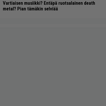
Vartiaisen musiikki? Entäpä ruotsalainen death
metal? Pian tämäkin selviää