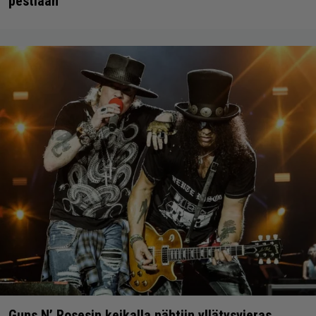
pestiään
Guns N’ Rosesin keikalla nähtiin yllätysvieras