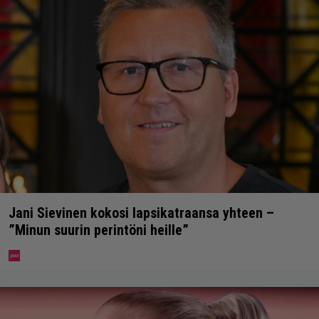
Jani Sievinen kokosi lapsikatraansa yhteen –
”Minun suurin perintöni heille”