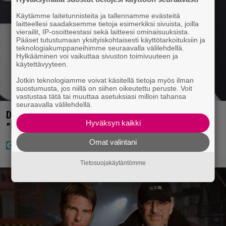
Käytämme laitetunnisteita ja tallennamme evästeitä
laitteellesi saadaksemme tietoja esimerkiksi sivuista, joilla
vierailit, IP-osoitteestasi sekä laitteesi ominaisuuksista.
Pääset tutustumaan yksityiskohtaisesti käyttötarkoituksiin ja
teknologiakumppaneihimme seuraavalla välilehdellä.
Hylkääminen voi vaikuttaa sivuston toimivuuteen ja
käytettävyyteen.
Jotkin teknologiamme voivat käsitellä tietoja myös ilman
suostumusta, jos niillä on siihen oikeutettu peruste. Voit
vastustaa tätä tai muuttaa asetuksiasi milloin tahansa
seuraavalla välilehdellä.
Diandra julkaisi upeita kuvia Helsingistä –
Hyväksyn kaikki
”Puitteet kohdillaan”
Omat valintani
Tietosuojakäytäntömme