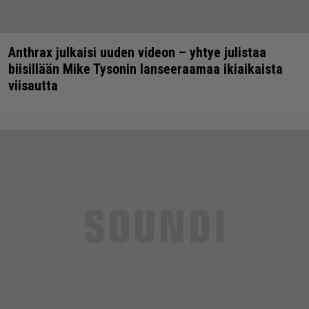
Anthrax julkaisi uuden videon – yhtye julistaa
biisillään Mike Tysonin lanseeraamaa ikiaikaista
viisautta