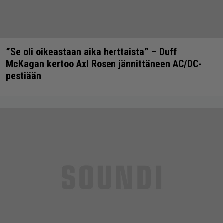
”Se oli oikeastaan aika herttaista” – Duff
McKagan kertoo Axl Rosen jännittäneen AC/DC-
pestiään