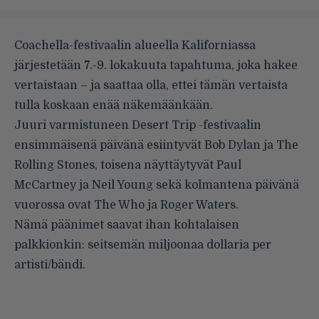
Coachella-festivaalin alueella Kaliforniassa
järjestetään 7.-9. lokakuuta tapahtuma, joka hakee
vertaistaan – ja saattaa olla, ettei tämän vertaista
tulla koskaan enää näkemäänkään.
Juuri varmistuneen
Desert Trip -festivaalin
ensimmäisenä päivänä esiintyvät Bob Dylan ja The
Rolling Stones, toisena näyttäytyvät Paul
McCartney ja Neil Young sekä kolmantena päivänä
vuorossa ovat The Who ja Roger Waters.
Nämä päänimet saavat ihan kohtalaisen
palkkionkin: seitsemän miljoonaa dollaria per
artisti/bändi.