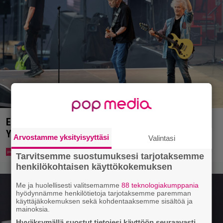
Eppu Normaalin viimeinen konsertti esitetään
Ylellä
Arvostamme yksityisyyttäsi
Valintasi
Tarvitsemme suostumuksesi tarjotaksemme
henkilökohtaisen käyttökokemuksen
Me ja huolellisesti valitsemamme
88 teknologiakumppania
hyödynnämme henkilötietoja tarjotaksemme paremman
käyttäjäkokemuksen sekä kohdentaaksemme sisältöä ja
mainoksia.
Hyväksymällä suostut tietojesi käyttöön seuraavasti