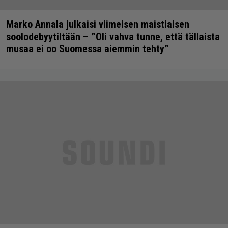
Marko Annala julkaisi viimeisen maistiaisen
soolodebyytiltään – ”Oli vahva tunne, että tällaista
musaa ei oo Suomessa aiemmin tehty”