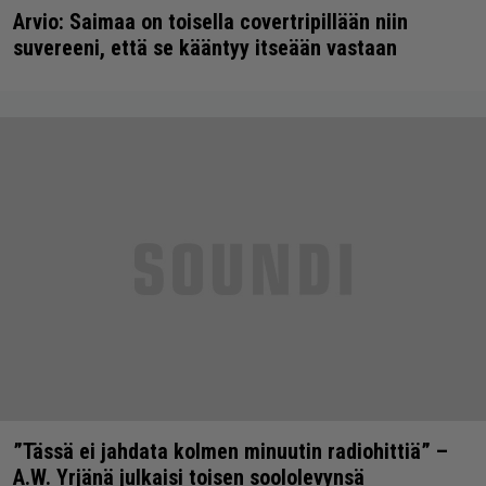
Arvio: Saimaa on toisella covertripillään niin
suvereeni, että se kääntyy itseään vastaan
”Tässä ei jahdata kolmen minuutin radiohittiä” –
A.W. Yrjänä julkaisi toisen soololevynsä