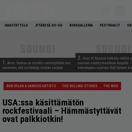
HAASTATTELU
JYTÄKESÄ GO-GO
KUVAGALLERIA
FESTIVAALIT
EN
2.
Guns N’ Rosesin keikalla nähtiin y
1.
Arvio: Saimaa on toisella covertripillään niin
suoraan country-maailman huipulta –
suvereeni, että se kääntyy itseään vastaan
kokoonpano suoriutui Bob Dylanin kl
BOB DYLAN & VARIOUS ARTISTS
THE ROLLING STONES
THE WHO
USA:ssa käsittämätön
rockfestivaali – Hämmästyttävät
ovat palkkiotkin!