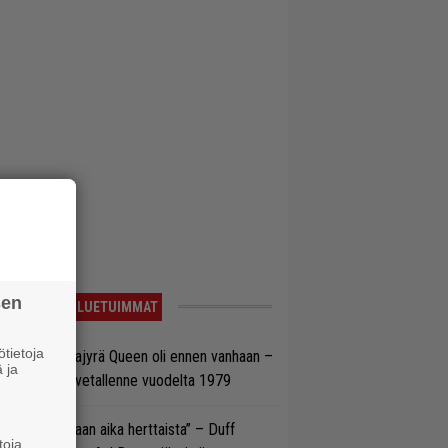
sen
LUETUIMMAT
tietoja
llainen keikkajyrä Queen oli ennen vanhaan –
 ja
tso tulinen livetallenne vuodelta 1979
e oli oikeastaan aika herttaista” – Duff
toja