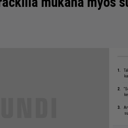
rackilla mukana myös s
Tä
ka
”S
ke
Ar
su