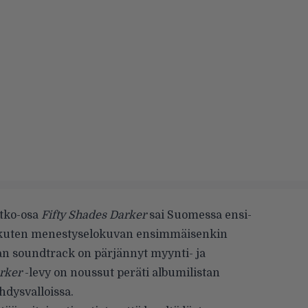
atko-osa
Fifty Shades Darker
sai Suomessa ensi-
an kuten menestyselokuvan ensimmäisenkin
an soundtrack on pärjännyt myynti- ja
rker
-levy on noussut peräti albumilistan
hdysvalloissa
.