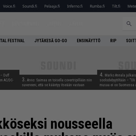
Voice.fi
Soundi.fi
Pelaaja.fi
Inferno.fi
Rumba.fi
Tilt.fi
Metel
ET
LEVYARVIOT
JUTUT
LEHTI
TAL FESTIVAL
JYTÄKESÄ GO-GO
ENSINÄYTTÖ
RIP
SOIT
4.
 – Duff
Marko Annala julkais
3.
en AC/DC-
Arvio: Saimaa on toisella covertripillään niin
soolodebyytiltään – ”Oli 
suvereeni, että se kääntyy itseään vastaan
musaa ei oo Suomessa a
kköseksi nousseella