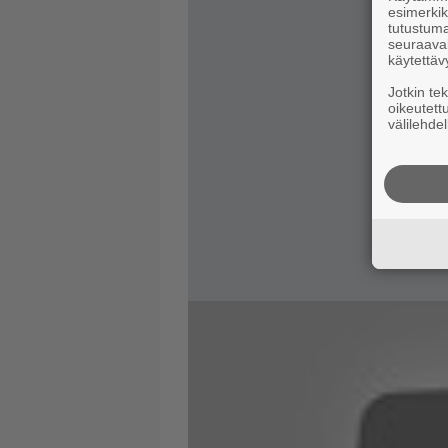
esimerkiks
tutustuma
seuraaval
käytettäv
Jotkin te
oikeutett
välilehdel