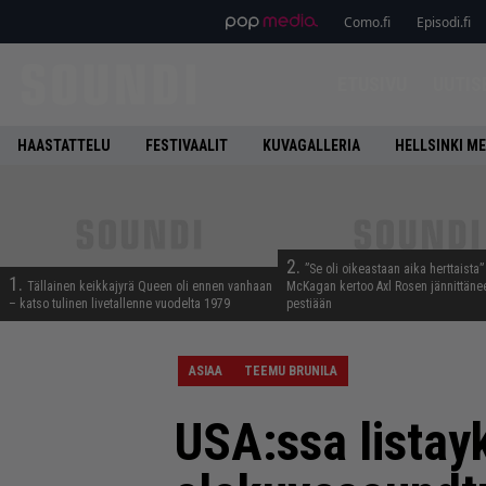
Como.fi
Episodi.fi
ETUSIVU
UUTIS
HAASTATTELU
FESTIVAALIT
KUVAGALLERIA
HELLSINKI ME
2.
”Se oli oikeastaan aika herttaista”
1.
Tällainen keikkajyrä Queen oli ennen vanhaan
McKagan kertoo Axl Rosen jännittäne
– katso tulinen livetallenne vuodelta 1979
pestiään
ASIAA
TEEMU BRUNILA
USA:ssa listay