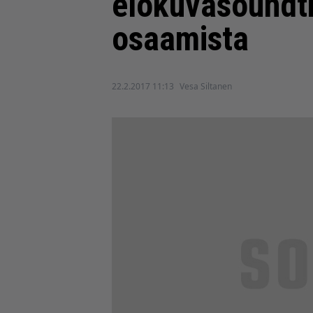
elokuvasoundt
osaamista
22.2.2017 11:13
Vesa Siltanen