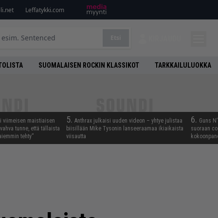
i.net
Leffatykki.com
Etsi
KIRJAUDU
TOLISTA
SUOMALAISEN ROCKIN KLASSIKOT
TARKKAILULUOKKA
5.
6.
i viimeisen maistiaisen
Anthrax julkaisi uuden videon – yhtye julistaa
Guns N’ 
vahva tunne, että tällaista
biisillään Mike Tysonin lanseeraamaa ikiaikaista
suoraan co
iemmin tehty”
viisautta
kokoonpano