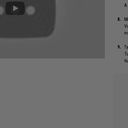
A.
Mi
Va
me
Ty
Tu
ti