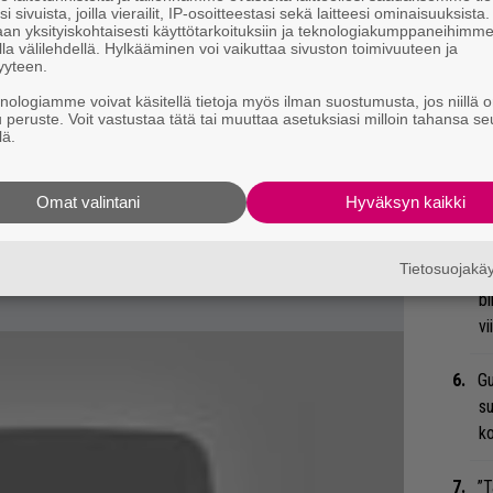
M
i sivuista, joilla vierailit, IP-osoitteestasi sekä laitteesi ominaisuuksista
A
an yksityiskohtaisesti käyttötarkoituksiin ja teknologiakumppaneihimm
la välilehdellä. Hylkääminen voi vaikuttaa sivuston toimivuuteen ja
yyteen.
Ar
knologiamme voivat käsitellä tietoja myös ilman suostumusta, jos niillä o
su
u peruste. Voit vastustaa tätä tai muuttaa asetuksiasi milloin tahansa se
lä.
Ma
so
Omat valintani
Hyväksyn kaikki
tä
Tietosuojak
An
bi
vi
Gu
su
ko
”T