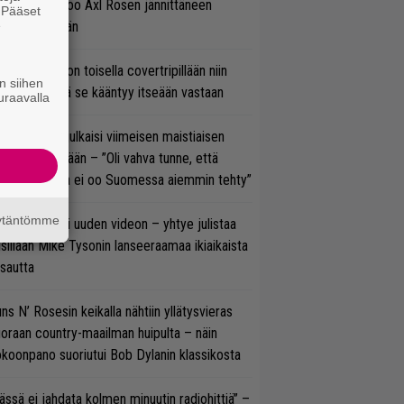
cKagan kertoo Axl Rosen jännittäneen
. Pääset
C/DC-pestiään
e
vio: Saimaa on toisella covertripillään niin
n siihen
vereeni, että se kääntyy itseään vastaan
uraavalla
rko Annala julkaisi viimeisen maistiaisen
olodebyytiltään – ”Oli vahva tunne, että
llaista musaa ei oo Suomessa aiemmin tehty”
äytäntömme
thrax julkaisi uuden videon – yhtye julistaa
isillään Mike Tysonin lanseeraamaa ikiaikaista
isautta
ns N’ Rosesin keikalla nähtiin yllätysvieras
oraan country-maailman huipulta – näin
koonpano suoriutui Bob Dylanin klassikosta
ässä ei jahdata kolmen minuutin radiohittiä” –