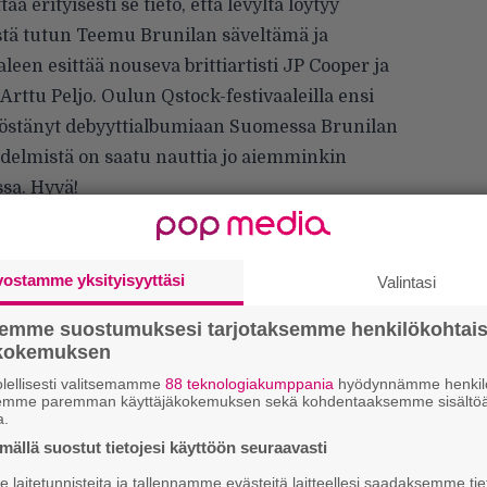
 erityisesti se tieto, että levyltä löytyy
stä tutun Teemu Brunilan säveltämä ja
aleen esittää nouseva brittiartisti JP Cooper ja
Arttu Peljo. Oulun
Qstock-festivaaleilla
ensi
yöstänyt debyyttialbumiaan Suomessa Brunilan
edelmistä on saatu nauttia jo aiemminkin
a. Hyvä!
isältää Cooperin ja Brunilan lisäksi muun
n esittämän elokuvan tunnussävelen sekä
diltä, Sialta ja Corinne Bailey Raelta.
vostamme yksityisyyttäsi
Valintasi
staan Danny Elfman.
semme suostumuksesi tarjotaksemme henkilökohtai
ökokemuksen
lellisesti valitsemamme
88 teknologiakumppania
hyödynnämme henkilö
Tä
semme paremman käyttäjäkokemuksen sekä kohdentaaksemme sisältöä
ka
a.
ällä suostut tietojesi käyttöön seuraavasti
”S
laitetunnisteita ja tallennamme evästeitä laitteellesi saadaksemme tie