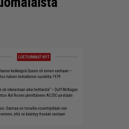
uomalaista
LUETUIMMAT NYT
llainen keikkajyrä Queen oli ennen vanhaan –
tso tulinen livetallenne vuodelta 1979
e oli oikeastaan aika herttaista” – Duff McKagan
rtoo Axl Rosen jännittäneen AC/DC-pestiään
vio: Saimaa on toisella covertripillään niin
vereeni, että se kääntyy itseään vastaan