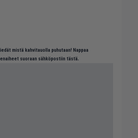
 tiedät mistä kahvitauolla puhutaan! Nappaa
eenaiheet suoraan sähköpostiin tästä.