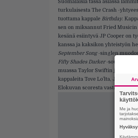
Suomalaisia tässä asiassa lämmittää
turkulaisesta The Crash -yhtyee
tuottama kappale
Birthday
. Kapp
sen on miksannut Fried Musicin 
kesänä esiintyvä JP Cooper on t
kanssa ja kaksikon yhteistyön h
September Song
-singlen
muodoss
Fifty Shades Darker
-soundtrack s
muassa Taylor Swiftin ja ZAYNi
kappaleita Tove Lo’lta, John Legen
Ar
Elokuvan scoresta vastaa puole
Tarvit
käytt
Me ja huo
tarjotak
mainoksi
Hyväksym
Käytämme 