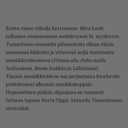
Kuten viime viikolla
kerroimme
,
Mira Luoti
julkaisee ensimmäisen soololevynsä 16. syyskuuta.
Tunnelivisio
-nimiseltä pitkäsoitolta ollaan tähän
mennessä lohkottu jo yhteensä neljä maistiaista
musiikkivideoineen (
Pinnan alla
,
Puhu mulle
hulluudesta
,
Musta laatikko
ja
Lähiölaulu
).
Tänään musiikkivideon saa perjantaina kuultaviin
putkahtanut albumin nimikkokappale.
Hypnoottisen pätkän ohjaajana on toiminut
tuttuun tapaan Herra Ylppö. Antaudu
Tunnelivision
vietäväksi: