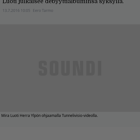
Luoti julkaisee debyyttialbuminsa syksyllä.
13.7.2016 10:05
Eero Tarmo
Mira Luoti Herra Ylpön ohjaamalla Tunnelivisio-videolla.