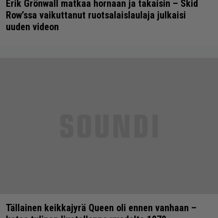
Erik Grönwall matkaa hornaan ja takaisin – Skid
Row’ssa vaikuttanut ruotsalaislaulaja julkaisi
uuden videon
Tällainen keikkajyrä Queen oli ennen vanhaan –