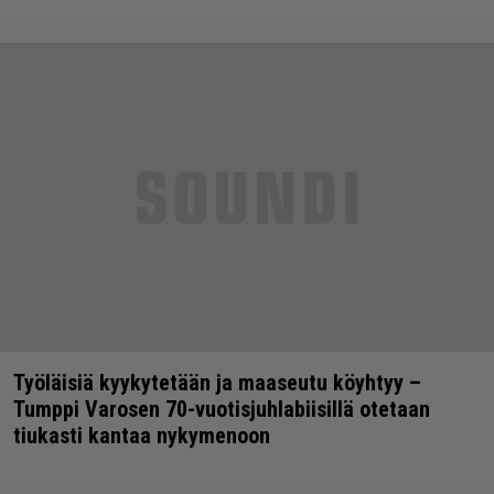
Työläisiä kyykytetään ja maaseutu köyhtyy –
Tumppi Varosen 70-vuotisjuhlabiisillä otetaan
tiukasti kantaa nykymenoon