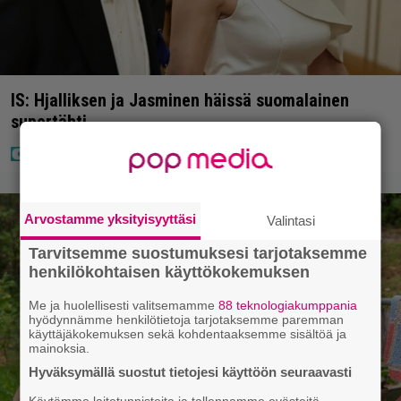
IS: Hjalliksen ja Jasminen häissä suomalainen
supertähti
Arvostamme yksityisyyttäsi
Valintasi
Tarvitsemme suostumuksesi tarjotaksemme
henkilökohtaisen käyttökokemuksen
Me ja huolellisesti valitsemamme
88 teknologiakumppania
hyödynnämme henkilötietoja tarjotaksemme paremman
käyttäjäkokemuksen sekä kohdentaaksemme sisältöä ja
mainoksia.
Hyväksymällä suostut tietojesi käyttöön seuraavasti
Käytämme laitetunnisteita ja tallennamme evästeitä