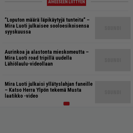
AIHEESEEN LIITTYEN
”Loputon määrä läpikäytyjä tunteita” –
Mira Luoti julkaisee sooloesikoisensa
syyskuussa
Aurinkoa ja alastonta mieskomeutta –
Mira Luoti road tripillä uudella
Lähiölaulu-videollaan
Mira Luoti julkaisi yllätyslahjan faneille
– Katso Herra Ylpön tekemä Musta
laatikko -video