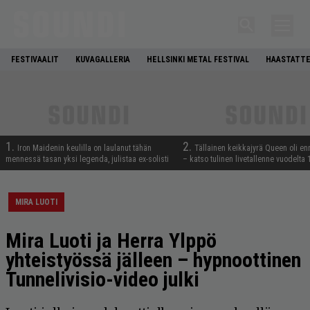
FESTIVAALIT
KUVAGALLERIA
HELLSINKI METAL FESTIVAL
HAASTATTE
1.
2.
Iron Maidenin keulilla on laulanut tähän
Tällainen keikkajyrä Queen oli e
mennessä tasan yksi legenda, julistaa ex-solisti
– katso tulinen livetallenne vuodelta
MIRA LUOTI
Mira Luoti ja Herra Ylppö
yhteistyössä jälleen – hypnoottinen
Tunnelivisio-video julki