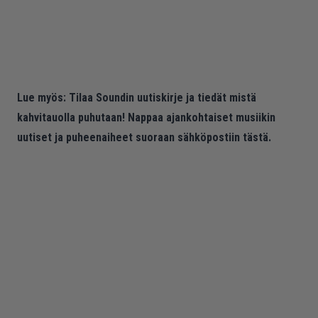
Lue myös:
Tilaa Soundin uutiskirje ja tiedät mistä
kahvitauolla puhutaan! Nappaa ajankohtaiset musiikin
uutiset ja puheenaiheet suoraan sähköpostiin tästä.