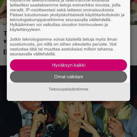
laitteellesi saadaksemme tietoja esimerkiksi sivuista, joilla
vierailit, IP-osoitteestasi sekä laitteesi ominaisuuksista.
Pääset tutustumaan yksityiskohtaisesti käyttötarkoituksiin ja
teknologiakumppaneihimme seuraavalla välilehdellä.
Hylkääminen voi vaikuttaa sivuston toimivuuteen ja
käytettävyyteen.
Tänään tv:ssä: Koskettava kotimainen elokuva
Jotkin teknologiamme voivat käsitellä tietoja myös ilman
vuodelta 2020 – ”Tehty isolla sydämellä”
suostumusta, jos niillä on siihen oikeutettu peruste. Voit
vastustaa tätä tai muuttaa asetuksiasi milloin tahansa
seuraavalla välilehdellä.
Hyväksyn kaikki
Omat valintani
Tietosuojakäytäntömme