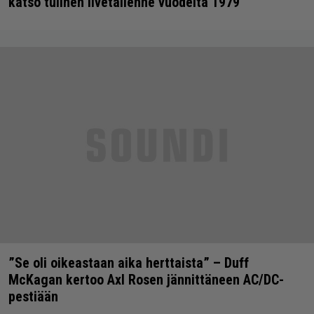
katso tulinen livetallenne vuodelta 1979
”Se oli oikeastaan aika herttaista” – Duff
McKagan kertoo Axl Rosen jännittäneen AC/DC-
pestiään