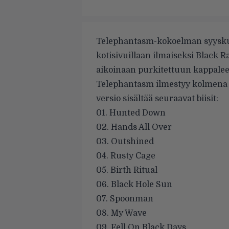
Telephantasm-kokoelman syysku
kotisivuillaan ilmaiseksi Black 
aikoinaan purkitettuun kappalee
Telephantasm ilmestyy kolmena e
versio sisältää seuraavat biisit:
01. Hunted Down
02. Hands All Over
03. Outshined
04. Rusty Cage
05. Birth Ritual
06. Black Hole Sun
07. Spoonman
08. My Wave
09. Fell On Black Days