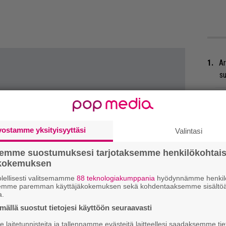
Ar
su
”S
M
A
vostamme yksityisyyttäsi
Valintasi
Ma
semme suostumuksesi tarjotaksemme henkilökohtai
so
ökokemuksen
tä
lellisesti valitsemamme
88 teknologiakumppania
hyödynnämme henkilö
semme paremman käyttäjäkokemuksen sekä kohdentaaksemme sisältöä
a.
Tä
ällä suostut tietojesi käyttöön seuraavasti
ka
laitetunnisteita ja tallennamme evästeitä laitteellesi saadaksemme tie