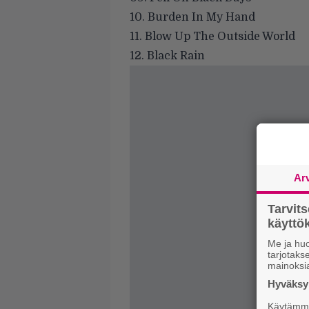
10. Burden In My Hand
11. Blow Up The Outside World
12. Black Rain
Ar
Tarvit
käytt
Me ja huo
tarjotak
mainoksi
Hyväksym
Käytämme 