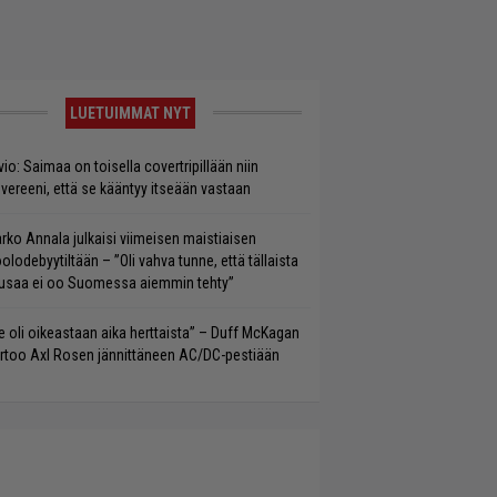
LUETUIMMAT NYT
vio: Saimaa on toisella covertripillään niin
vereeni, että se kääntyy itseään vastaan
rko Annala julkaisi viimeisen maistiaisen
olodebyytiltään – ”Oli vahva tunne, että tällaista
saa ei oo Suomessa aiemmin tehty”
e oli oikeastaan aika herttaista” – Duff McKagan
rtoo Axl Rosen jännittäneen AC/DC-pestiään