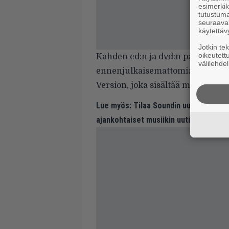
esimerkiks
tutustuma
seuraaval
käytettäv
Jotkin te
oikeutett
Kahden cd:n ja dvd:n paketti puo
välilehdel
ennenjulkaisemattomia videoita
Version, joka sisältää myös kolme
Lue myös:
Tilaa Soundin uutiskirje ja
ajankohtaiset musiikin uutiset ja puh