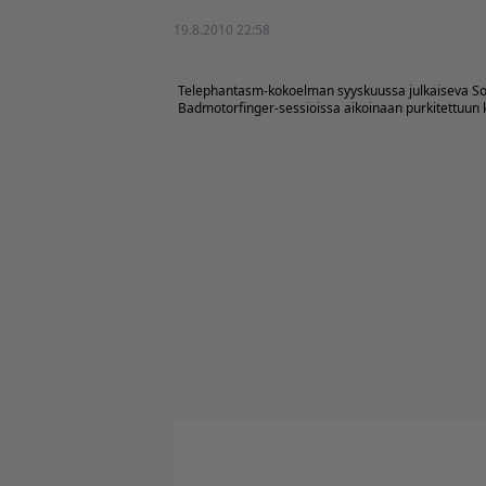
19.8.2010 22:58
Telephantasm-kokoelman syyskuussa julkaiseva Soun
Badmotorfinger-sessioissa aikoinaan purkitettuun