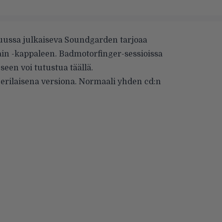
ussa julkaiseva Soundgarden tarjoaa
Rain -kappaleen. Badmotorfinger-sessioissa
seen voi tutustua
täällä
.
rilaisena versiona. Normaali yhden cd:n