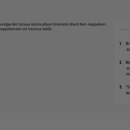
dgarden tarjoaa kotisivuillaan ilmaiseksi Black Rain -kappaleen.
 kappaleeseen voi tutustua
täällä
.
Ar
su
Ma
so
mu
”S
ke