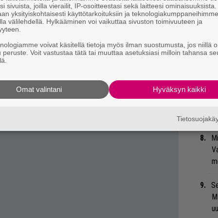
i sivuista, joilla vierailit, IP-osoitteestasi sekä laitteesi ominaisuuksista
Gu
an yksityiskohtaisesti käyttötarkoituksiin ja teknologiakumppaneihimm
su
la välilehdellä. Hylkääminen voi vaikuttaa sivuston toimivuuteen ja
yyteen.
ko
knologiamme voivat käsitellä tietoja myös ilman suostumusta, jos niillä o
u peruste. Voit vastustaa tätä tai muuttaa asetuksiasi milloin tahansa se
lestaan sisältää runsaasti
”T
lä.
A.
. Kauppoihin ilmestyy myös Super Deluxe
 vinyyliä.
Omat valintani
Hyväksyn kaikki
An
 tiedät mistä kahvitauolla puhutaan! Nappaa
bi
eenaiheet suoraan sähköpostiin tästä.
vi
Tietosuojak
Mi
Va
me
Se
Ma
uu