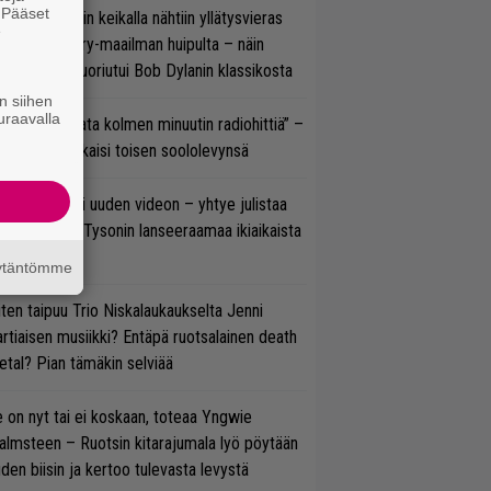
. Pääset
ns N’ Rosesin keikalla nähtiin yllätysvieras
e
oraan country-maailman huipulta – näin
koonpano suoriutui Bob Dylanin klassikosta
n siihen
uraavalla
ässä ei jahdata kolmen minuutin radiohittiä” –
W. Yrjänä julkaisi toisen soololevynsä
thrax julkaisi uuden videon – yhtye julistaa
isillään Mike Tysonin lanseeraamaa ikiaikaista
isautta
äytäntömme
ten taipuu Trio Niskalaukaukselta Jenni
rtiaisen musiikki? Entäpä ruotsalainen death
tal? Pian tämäkin selviää
 on nyt tai ei koskaan, toteaa Yngwie
lmsteen – Ruotsin kitarajumala lyö pöytään
den biisin ja kertoo tulevasta levystä