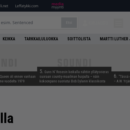
i.net
Leffatykki.com
Etsi
KIRJAUDU
KEIKKA
TARKKAILULUOKKA
SOITTOLISTA
MARTTI LUTHER 
5.
Guns N’ Rosesin keikalla nähtiin yllätysvieras
6.
 Queen oli ennen vanhaan
suoraan country-maailman huipulta – näin
”Tässä 
enne vuodelta 1979
kokoonpano suoriutui Bob Dylanin klassikosta
– A.W. Yrjä
lla