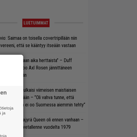
LUETUIMMAT
vio: Saimaa on toisella covertripillään niin
vereeni, että se kääntyy itseään vastaan
e oli oikeastaan aika herttaista” – Duff
cKagan kertoo Axl Rosen jännittäneen
C/DC-pestiään
rko Annala julkaisi viimeisen maistiaisen
sen
olodebyytiltään – ”Oli vahva tunne, että
llaista musaa ei oo Suomessa aiemmin tehty”
tietoja
 ja
llainen keikkajyrä Queen oli ennen vanhaan –
tso tulinen livetallenne vuodelta 1979
toja