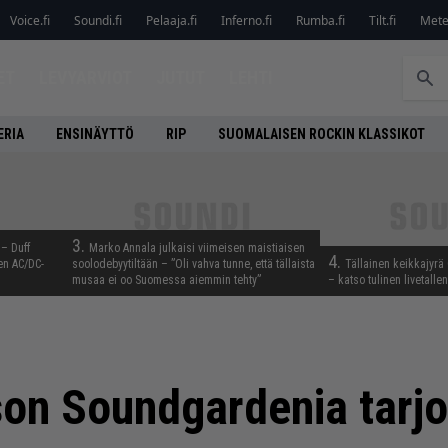
Voice.fi
Soundi.fi
Pelaaja.fi
Inferno.fi
Rumba.fi
Tilt.fi
Metel
ET
LEVYARVIOT
JUTUT
LEHTI
ERIA
ENSINÄYTTÖ
RIP
SUOMALAISEN ROCKIN KLASSIKOT
3.
 – Duff
Marko Annala julkaisi viimeisen maistiaisen
4.
en AC/DC-
soolodebyytiltään – ”Oli vahva tunne, että tällaista
Tällainen keikkajyrä
musaa ei oo Suomessa aiemmin tehty”
– katso tulinen livetall
son Soundgardenia tarjo