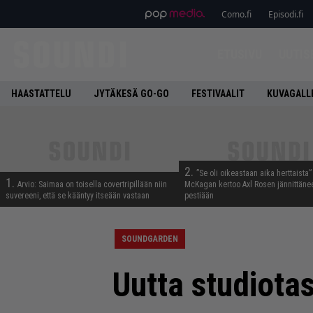
Como.fi
Episodi.fi
ETUSIVU
UUTIS
HAASTATTELU
JYTÄKESÄ GO-GO
FESTIVAALIT
KUVAGALL
2.
”Se oli oikeastaan aika herttaista”
1.
Arvio: Saimaa on toisella covertripillään niin
McKagan kertoo Axl Rosen jännittäne
suvereeni, että se kääntyy itseään vastaan
pestiään
SOUNDGARDEN
Uutta studiota