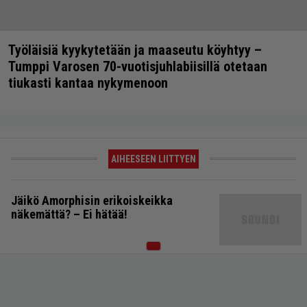
Työläisiä kyykytetään ja maaseutu köyhtyy –
Tumppi Varosen 70-vuotisjuhlabiisillä otetaan
tiukasti kantaa nykymenoon
AIHEESEEN LIITTYEN
Jäikö Amorphisin erikoiskeikka
näkemättä? – Ei hätää!