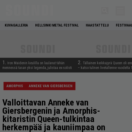
KUVAGALLERIA
HELLSINKI METAL FESTIVAL
HAASTATTELU
FESTIVAA
1.
2.
Iron Maidenin keulilla on laulanut tähän
Tällainen keikkajyrä Queen oli e
mennessä tasan yksi legenda, julistaa ex-solisti
– katso tulinen livetallenne vuodelta
AMORPHIS
ANNEKE VAN GIERSBERGEN
Valloittavan Anneke van
Giersbergenin ja Amorphis-
kitaristin Queen-tulkintaa
herkempää ja kauniimpaa on