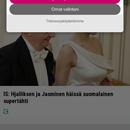
Omat valintani
Tietosuojakäytäntömme
IS: Hjalliksen ja Jasminen häissä suomalainen
supertähti