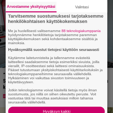
Arvostamme yksityisyyttäsi
Valintasi
Tarvitsemme suostumuksesi tarjotaksemme
henkilökohtaisen käyttökokemuksen
Me ja huolellisesti valitsemamme
88 teknologiakumppania
hyödynnämme henkilötietoja tarjotaksemme paremman
käyttäjäkokemuksen sekä kohdentaaksemme sisältöä ja
mainoksia.
Hyväksymällä suostut tietojesi käyttöön seuraavasti
Käytämme laitetunnisteita ja tallennamme evästeitä
laitteellesi saadaksemme tietoja esimerkiksi sivuista, joilla
vierailit, IP-osoitteestasi sekä laitteesi ominaisuuksista.
Pääset tutustumaan yksityiskohtaisesti käyttötarkoituksiin ja
teknologiakumppaneihimme seuraavalla välilehdellä.
”Mitä isompi vehje, sen paremmin kulkee” –
Hylkääminen voi vaikuttaa sivuston toimivuuteen ja
Susanna Penttilä suuntasi Bangbussinsa Helsingin
käytettävyyteen.
keskustaan
Jotkin teknologiamme voivat käsitellä tietoja myös ilman
suostumusta, jos niillä on siihen oikeutettu peruste. Voit
vastustaa tätä tai muuttaa asetuksiasi milloin tahansa
seuraavalla välilehdellä.
Hyväksyn kaikki