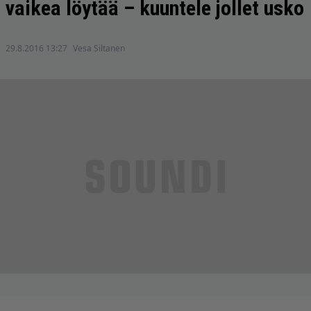
vaikea löytää – kuuntele jollet usko
29.8.2016 13:27
Vesa Siltanen