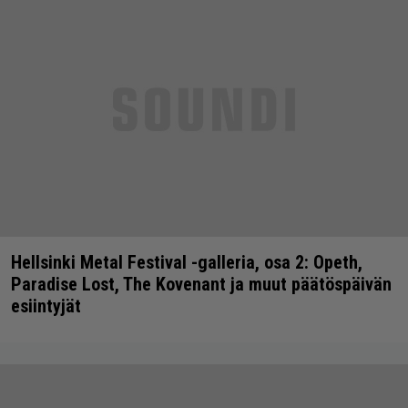
Hellsinki Metal Festival -galleria, osa 2: Opeth,
Paradise Lost, The Kovenant ja muut päätöspäivän
esiintyjät