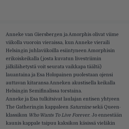
Anneke van Giersbergen ja Amorphis olivat viime
viikolla vuoroin vieraissa, kun Anneke vieraili
Helsingin juhlaviikoilla esiintyneen Amorphisin
erikoiskeikalla (josta kuvatun livestriimin
jälkilähetystä voit seurata
vaikkapa täältä
)
lauantaina ja Esa Holopainen puolestaan ojensi
auttavan kitaransa Anneken akustisella keikalla
Helsingin Semifinalissa torstaina.
Anneke ja Esa tulkitsivat laulajan entisen yhtyeen
The Gatheringin kappaleen
Saturnine
sekä Queen-
klassikon
Who Wants To Live Forever
. Jo ennestään
kaunis kappale taipuu kaksikon käsissä vieläkin