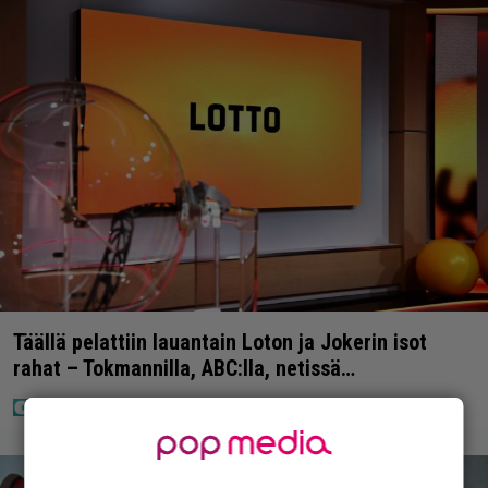
Täällä pelattiin lauantain Loton ja Jokerin isot
rahat – Tokmannilla, ABC:lla, netissä…