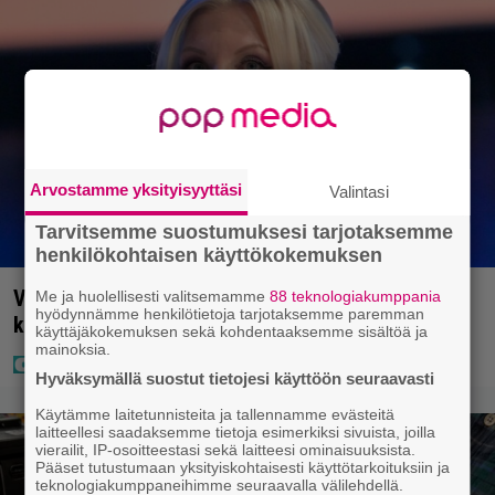
Arvostamme yksityisyyttäsi
Valintasi
Tarvitsemme suostumuksesi tarjotaksemme
henkilökohtaisen käyttökokemuksen
Vappu Pimiältä lisää lomakuvia – ”Aina niin
Me ja huolellisesti valitsemamme
88 teknologiakumppania
hyödynnämme henkilötietoja tarjotaksemme paremman
kauniina ja tyylikkäänä”
käyttäjäkokemuksen sekä kohdentaaksemme sisältöä ja
mainoksia.
Hyväksymällä suostut tietojesi käyttöön seuraavasti
Käytämme laitetunnisteita ja tallennamme evästeitä
laitteellesi saadaksemme tietoja esimerkiksi sivuista, joilla
vierailit, IP-osoitteestasi sekä laitteesi ominaisuuksista.
Pääset tutustumaan yksityiskohtaisesti käyttötarkoituksiin ja
teknologiakumppaneihimme seuraavalla välilehdellä.