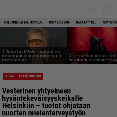
HELLSINKI METAL FESTIVAL
KUVAGALLERIA
HAASTATTELU
FESTIVAA
1.
Entinen Guns N’ Roses -rumpali muistelee,
2.
ettei häntä juuri bändin paluusta informoitu: En
Laiva on lastattu raskaalla musiiki
tiennyt siitä mitään
Hellsinki Metal Festivalin risteilyn oh
ASIAA
ELÄVÄ MUSIIKKI
Vesterinen yhtyeineen
hyväntekeväisyyskeikalle
Helsinkiin – tuotot ohjataan
nuorten mielenterveystyön