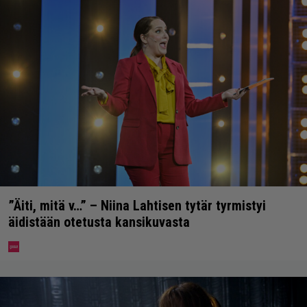
”Äiti, mitä v…” – Niina Lahtisen tytär tyrmistyi
äidistään otetusta kansikuvasta