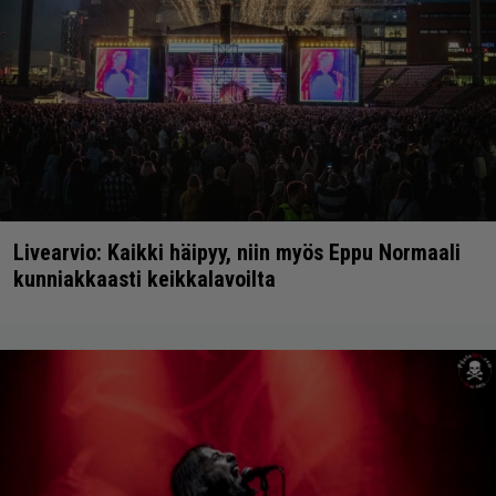
Livearvio: Kaikki häipyy, niin myös Eppu Normaali
kunniakkaasti keikkalavoilta