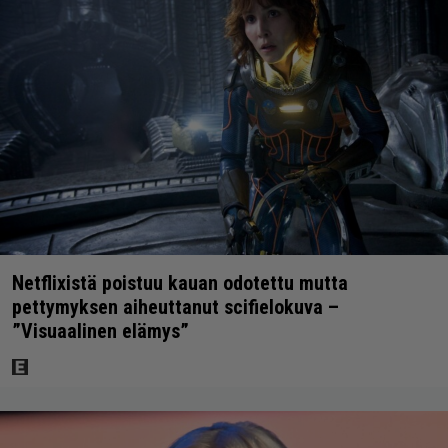
Netflixistä poistuu kauan odotettu mutta
pettymyksen aiheuttanut scifielokuva –
”Visuaalinen elämys”