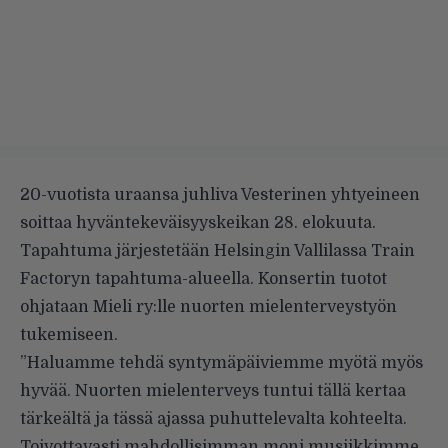
20-vuotista uraansa juhliva Vesterinen yhtyeineen
soittaa hyväntekeväisyyskeikan 28. elokuuta.
Tapahtuma järjestetään Helsingin Vallilassa Train
Factoryn tapahtuma-alueella. Konsertin tuotot
ohjataan Mieli ry:lle nuorten mielenterveystyön
tukemiseen.
”Haluamme tehdä syntymäpäiviemme myötä myös
hyvää. Nuorten mielenterveys tuntui tällä kertaa
tärkeältä ja tässä ajassa puhuttelevalta kohteelta.
Toivottavasti mahdollisimman moni musiikkimme