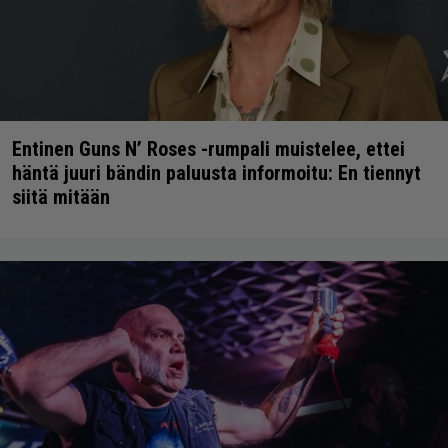
Entinen Guns N’ Roses -rumpali muistelee, ettei
häntä juuri bändin paluusta informoitu: En tiennyt
siitä mitään