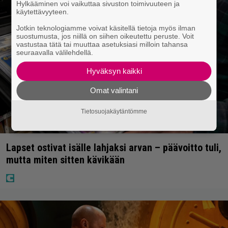
Hylkääminen voi vaikuttaa sivuston toimivuuteen ja
käytettävyyteen.
Jotkin teknologiamme voivat käsitellä tietoja myös ilman
suostumusta, jos niillä on siihen oikeutettu peruste. Voit
vastustaa tätä tai muuttaa asetuksiasi milloin tahansa
seuraavalla välilehdellä.
Hyväksyn kaikki
Omat valintani
Tietosuojakäytäntömme
Lapset ostivat isälle lahjaksi arvan – päävoitto tuli,
mutta miten sitten kävikään