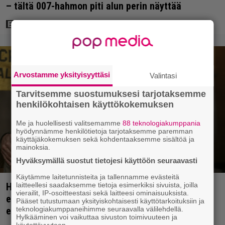
– tältä 007-hahmon piti alun perin näyttää
Arvostamme yksityisyyttäsi
Valintasi
Tarvitsemme suostumuksesi tarjotaksemme
henkilökohtaisen käyttökokemuksen
Me ja huolellisesti valitsemamme
88 teknologiakumppania
hyödynnämme henkilötietoja tarjotaksemme paremman
käyttäjäkokemuksen sekä kohdentaaksemme sisältöä ja
mainoksia.
Hyväksymällä suostut tietojesi käyttöön seuraavasti
Käytämme laitetunnisteita ja tallennamme evästeitä
laitteellesi saadaksemme tietoja esimerkiksi sivuista, joilla
Huippuleffa suoratoistossa: DiCaprion
vierailit, IP-osoitteestasi sekä laitteesi ominaisuuksista.
ensimmäinen päärooli – ja Tobey Maguiren
Pääset tutustumaan yksityiskohtaisesti käyttötarkoituksiin ja
teknologiakumppaneihimme seuraavalla välilehdellä.
ensimmäinen elokuvaesiintyminen
Hylkääminen voi vaikuttaa sivuston toimivuuteen ja