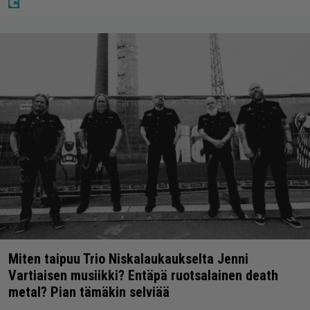
Miten taipuu Trio Niskalaukaukselta Jenni
Vartiaisen musiikki? Entäpä ruotsalainen death
metal? Pian tämäkin selviää