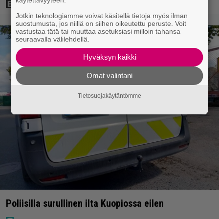
käytettävyyteen.
Jotkin teknologiamme voivat käsitellä tietoja myös ilman
suostumusta, jos niillä on siihen oikeutettu peruste. Voit
vastustaa tätä tai muuttaa asetuksiasi milloin tahansa
seuraavalla välilehdellä.
Hyväksyn kaikki
Omat valintani
Tietosuojakäytäntömme
Poliisilla surullinen ilta Kuopiossa eilen