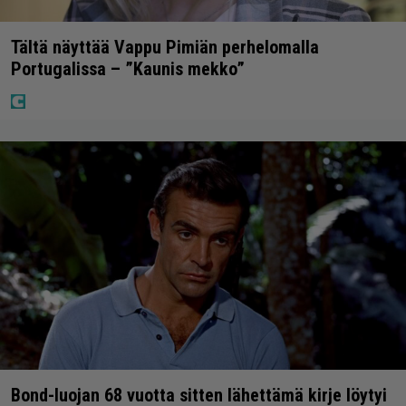
Tältä näyttää Vappu Pimiän perhelomalla
Portugalissa – ”Kaunis mekko”
Bond-luojan 68 vuotta sitten lähettämä kirje löytyi