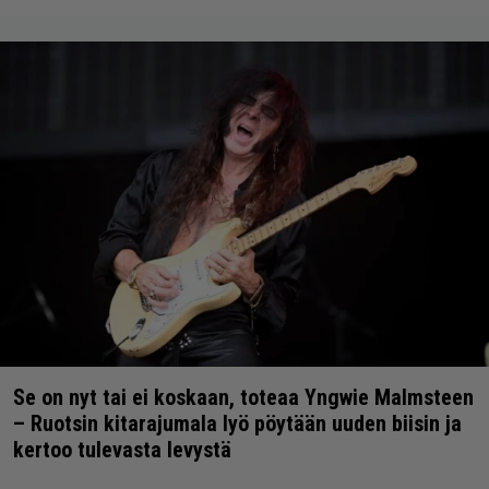
Se on nyt tai ei koskaan, toteaa Yngwie Malmsteen
– Ruotsin kitarajumala lyö pöytään uuden biisin ja
kertoo tulevasta levystä