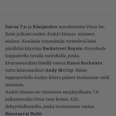
Sairas T:n
ja
Käsipuolen
muodostama Vitun Iso
Rotsi julkaisi uuden
Kaikki bleisaa
-nimisen
sinkun. Kesäisiin tunnelmiin virittelevä biisi
pärähtää käyntiin
Backstreet Boysin
Everybody
-
kappaleelta tutulla melodialla, jonka
kitarasoundista biisillä vastaa
Hanoi Rocksista
tuttu kitarasankari
Andy McCoy
. Biisin
loppupuolella Andyn kitara pääsee laulamaan vielä
isommin.
Kaikki bleisaa
on viimeinen singlejulkaisu 7.4.
julkaistavalta Vitun Ison Rotsin
XXL
-
debyyttialbumilta, jonka tuotannosta vastaa
Buustaavat Budit
.