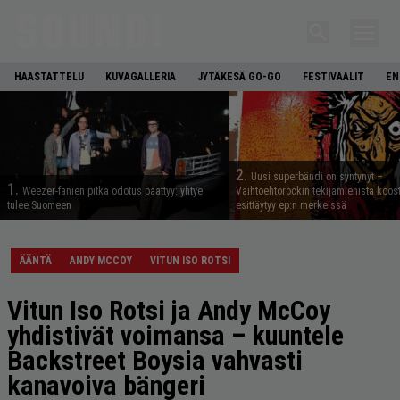
HAASTATTELU
KUVAGALLERIA
JYTÄKESÄ GO-GO
FESTIVAALIT
EN
2.
Uusi superbändi on syntynyt –
1.
Weezer-fanien pitkä odotus päättyy: yhtye
Vaihtoehtorockin tekijämiehistä koos
tulee Suomeen
esittäytyy ep:n merkeissä
ÄÄNTÄ
ANDY MCCOY
VITUN ISO ROTSI
Vitun Iso Rotsi ja Andy McCoy
yhdistivät voimansa – kuuntele
Backstreet Boysia vahvasti
kanavoiva bängeri